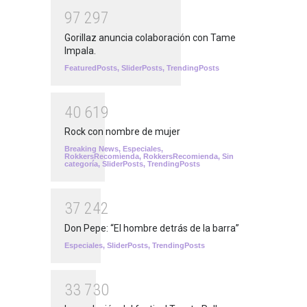
9
7
2
9
7
Gorillaz anuncia colaboración con Tame
Impala.
FeaturedPosts
,
SliderPosts
,
TrendingPosts
4
0
6
1
9
Rock con nombre de mujer
Breaking News
,
Especiales
,
RokkersRecomienda
,
RokkersRecomienda
,
Sin
categoría
,
SliderPosts
,
TrendingPosts
3
7
2
4
2
Don Pepe: “El hombre detrás de la barra”
Especiales
,
SliderPosts
,
TrendingPosts
3
3
7
3
0