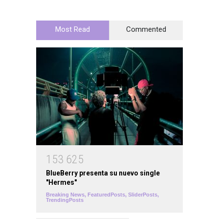
Most Read
Commented
1
5
3
6
2
5
BlueBerry presenta su nuevo single
"Hermes"
Breaking News
,
FeaturedPosts
,
SliderPosts
,
TrendingPosts