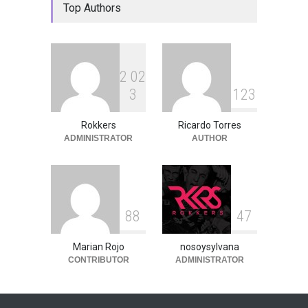
Top Authors
2
0
2
3
1
2
3
Rokkers
Ricardo Torres
ADMINISTRATOR
AUTHOR
8
8
4
7
Marian Rojo
nosoysylvana
CONTRIBUTOR
ADMINISTRATOR