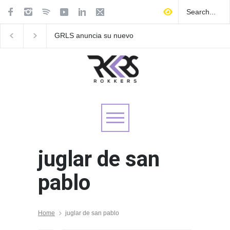
GRLS anuncia su nuevo
Las Fokin Biches anu
EP: Pink
su gira internacional 
Lemonade, disponible el 5
Tour 2026"
de agosto
juglar de san
pablo
Home
juglar de san pablo