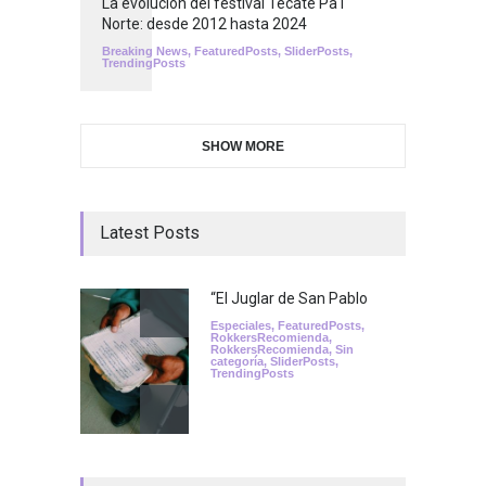
La evolución del festival Tecate Pa'l
Norte: desde 2012 hasta 2024
Breaking News
,
FeaturedPosts
,
SliderPosts
,
TrendingPosts
SHOW MORE
Latest Posts
“El Juglar de San Pablo
Especiales
,
FeaturedPosts
,
RokkersRecomienda
,
RokkersRecomienda
,
Sin
categoría
,
SliderPosts
,
TrendingPosts