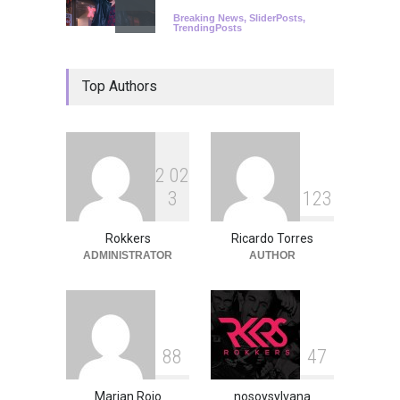
Breaking News
,
SliderPosts
,
TrendingPosts
Top Authors
2
0
2
3
1
2
3
Rokkers
Ricardo Torres
ADMINISTRATOR
AUTHOR
8
8
4
7
Marian Rojo
nosoysylvana