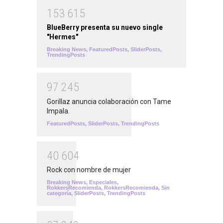
1
5
3
6
1
5
BlueBerry presenta su nuevo single
"Hermes"
Breaking News
,
FeaturedPosts
,
SliderPosts
,
TrendingPosts
9
7
2
4
5
Gorillaz anuncia colaboración con Tame
Impala.
FeaturedPosts
,
SliderPosts
,
TrendingPosts
4
0
6
0
4
Rock con nombre de mujer
Breaking News
,
Especiales
,
RokkersRecomienda
,
RokkersRecomienda
,
Sin
categoría
,
SliderPosts
,
TrendingPosts