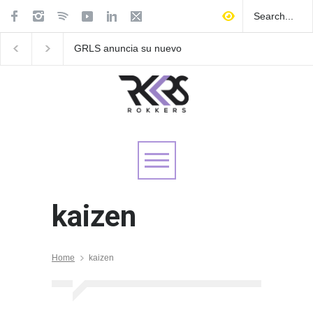
GRLS anuncia su nuevo
Las Fokin Biches anu
EP: Pink
su gira internacional 
Lemonade, disponible el 5
Tour 2026"
de agosto
kaizen
Home
kaizen