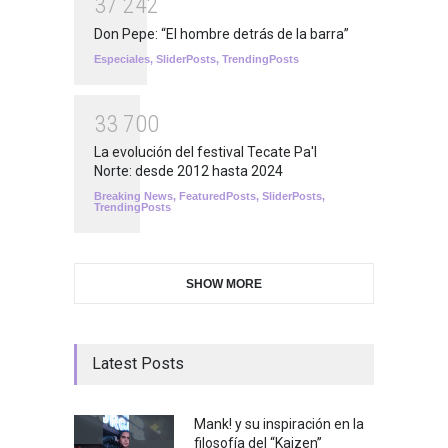
3
7
2
4
2
Don Pepe: “El hombre detrás de la barra”
Especiales
,
SliderPosts
,
TrendingPosts
3
3
7
0
0
La evolución del festival Tecate Pa'l
Norte: desde 2012 hasta 2024
Breaking News
,
FeaturedPosts
,
SliderPosts
,
TrendingPosts
SHOW MORE
Latest Posts
Mank! y su inspiración en la
filosofía del “Kaizen”