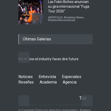
Las Fokin Biches anuncian
su gira internacional "Fuga
Tour 2026"
ARTICULO
,
Breaking News
,
RokkersRecomienda
Escucha "Pogo Rodeo" lo
Últimas Galerias
nuevo de Psychedelic Porn
Crumpets
Agenda
,
breaking news
,
Breaking News
,
Conciertos
,
FeaturedPosts
,
RokkersRecomienda
,
Sin
North Sea oil industry faces dire future
categoría
10 rea
LIFEST
Peces Raros anuncia show
Noticias
Entrevista
en el Auditorio BB de la
Especiales
Ciudad de México
Reseñas
Academia
Agencia
Agenda
,
ARTICULO
,
Breaking
News
,
breaking news
,
Conciertos
,
RokkersRecomienda
Top
© Copyright Todos los derechos reservados - Rokkers