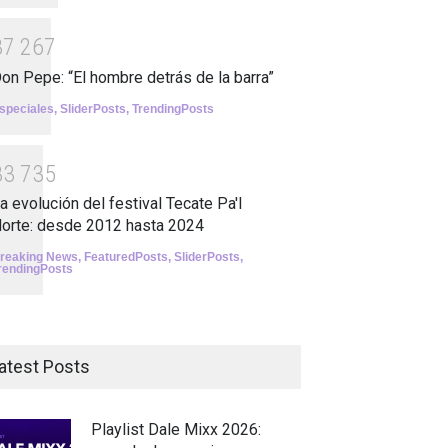
3
7
2
6
7
on Pepe: “El hombre detrás de la barra”
speciales
,
SliderPosts
,
TrendingPosts
3
3
7
3
5
a evolución del festival Tecate Pa'l
orte: desde 2012 hasta 2024
reaking News
,
FeaturedPosts
,
SliderPosts
,
rendingPosts
atest Posts
Playlist Dale Mixx 2026: