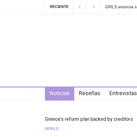
Las Fokin Biches
RECIENTE
2026"
6 days ago
Noticias
Reseñas
Entrevistas
Greece's reform plan backed by creditors
WORLD