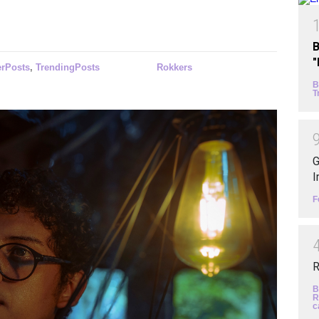
B
erPosts
,
TrendingPosts
Rokkers
B
T
G
I
F
R
B
R
c