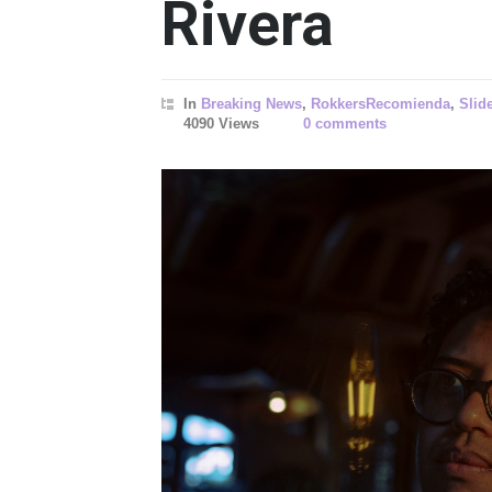
Rivera
In
Breaking News
,
RokkersRecomienda
,
Slid
4090 Views
0 comments