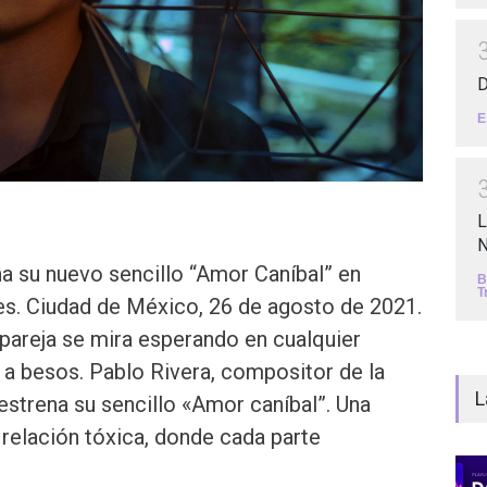
D
E
L
N
a su nuevo sencillo “Amor Caníbal” en
B
T
les. Ciudad de México, 26 de agosto de 2021.
pareja se mira esperando en cualquier
 besos. Pablo Rivera, compositor de la
L
strena su sencillo «Amor caníbal”. Una
 relación tóxica, donde cada parte