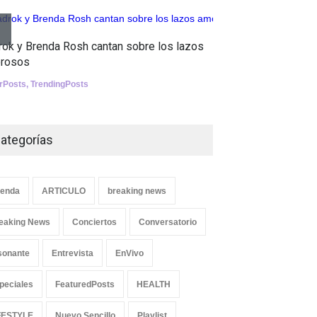
Tests
Aletya mue
Nuclear fusion closer to
rok y Brenda Rosh cantan sobre los lazos
canciones 
becoming a reality
rosos
SliderPosts
,
SCIENCE
erPosts
,
TrendingPosts
ategorías
enda
ARTICULO
breaking news
eaking News
Conciertos
Conversatorio
sonante
Entrevista
EnVivo
peciales
FeaturedPosts
HEALTH
FESTYLE
Nuevo Sencillo
Playlist