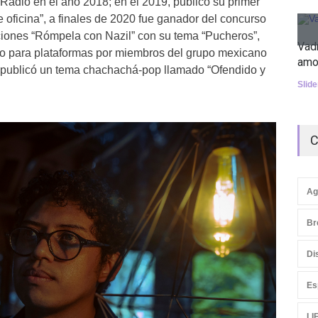
 Radio en el año 2018; en el 2019, publicó su primer
 oficina”, a finales de 2020 fue ganador del concurso
iones “Rómpela con Nazil” con su tema “Pucheros”,
Vad
o para plataformas por miembros del grupo mexicano
amo
, publicó un tema chachachá-pop llamado “Ofendido y
Slid
C
Ag
Br
Di
Es
LI