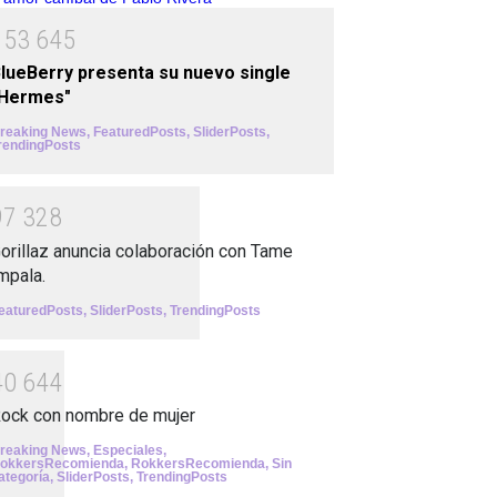
1
5
3
6
4
5
lueBerry presenta su nuevo single
"Hermes"
reaking News
,
FeaturedPosts
,
SliderPosts
,
rendingPosts
9
7
3
2
8
orillaz anuncia colaboración con Tame
mpala.
eaturedPosts
,
SliderPosts
,
TrendingPosts
4
0
6
4
4
ock con nombre de mujer
reaking News
,
Especiales
,
okkersRecomienda
,
RokkersRecomienda
,
Sin
ategoría
,
SliderPosts
,
TrendingPosts