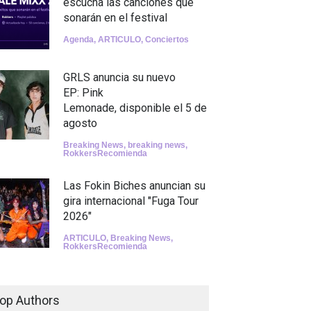
escucha las canciones que
sonarán en el festival
Agenda
,
ARTICULO
,
Conciertos
GRLS anuncia su nuevo
EP: Pink
Lemonade, disponible el 5 de
agosto
Breaking News
,
breaking news
,
RokkersRecomienda
Las Fokin Biches anuncian su
gira internacional "Fuga Tour
2026"
ARTICULO
,
Breaking News
,
RokkersRecomienda
Escucha "Pogo Rodeo" lo
nuevo de Psychedelic Porn
op Authors
Crumpets