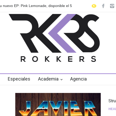
 anuncian su gira internacional "Fuga Tour
Playlist Dale Mixx 2
en el festival
Especiales
Academia
Agencia
Str
HEA