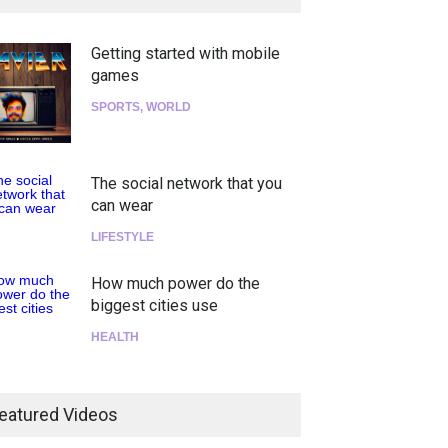
Getting started with mobile
games
SPORTS
,
WORLD
The social network that you
can wear
LIFESTYLE
How much power do the
biggest cities use
HEALTH
¡Consigue tus entradas para
el show de Richie O'Farrill
eatured Videos
jugando!