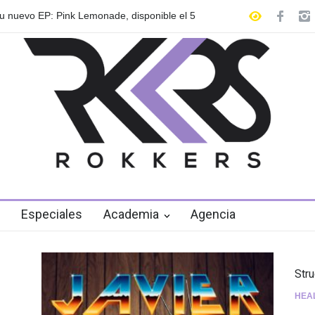
 anuncian su gira internacional "Fuga Tour
Playlist Dale Mixx 2
en el festival
Especiales
Academia
Agencia
Str
HEA