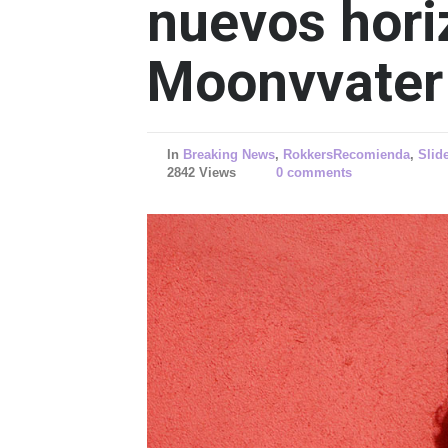
nuevos hori
Moonvvater
In
Breaking News
,
RokkersRecomienda
,
Slid
2842 Views
0 comments