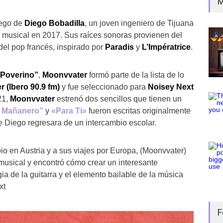
M
 ego de
Diego Bobadilla
, un joven ingeniero de Tijuana
 musical en 2017. Sus raíces sonoras provienen del
el pop francés, inspirado por
Paradis
y
L’Impératrice
.
“Poverino”
,
Moonvvater
formó parte de la lista de lo
r (Ibero 90.9 fm)
y fue seleccionado para
Noisey Next
21,
Moonvvater
estrenó dos sencillos que tienen un
 Mañanero”
y
«Para Ti»
fueron escritas originalmente
 Diego regresara de un intercambio escolar.
io en Austria y a sus viajes por Europa, (Moonvvater)
usical y encontró cómo crear un interesante
a de la guitarra y el elemento bailable de la música
xt
F