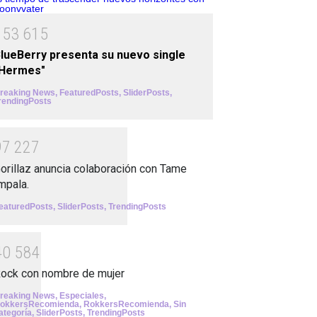
1
5
3
6
1
5
lueBerry presenta su nuevo single
"Hermes"
reaking News
,
FeaturedPosts
,
SliderPosts
,
rendingPosts
9
7
2
2
7
orillaz anuncia colaboración con Tame
mpala.
eaturedPosts
,
SliderPosts
,
TrendingPosts
4
0
5
8
4
ock con nombre de mujer
reaking News
,
Especiales
,
okkersRecomienda
,
RokkersRecomienda
,
Sin
ategoría
,
SliderPosts
,
TrendingPosts