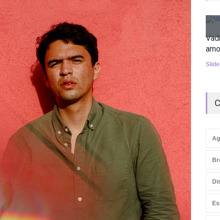
Vad
amo
Slid
C
Ag
Br
Di
Es