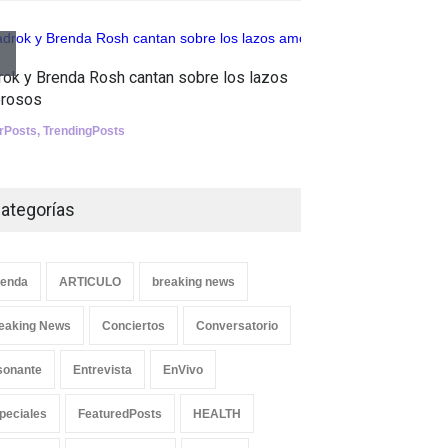
Tests
Aletya mue
Nuclear fusion closer to
rok y Brenda Rosh cantan sobre los lazos
canciones 
becoming a reality
rosos
SliderPosts
,
SCIENCE
erPosts
,
TrendingPosts
ategorías
enda
ARTICULO
breaking news
eaking News
Conciertos
Conversatorio
sonante
Entrevista
EnVivo
peciales
FeaturedPosts
HEALTH