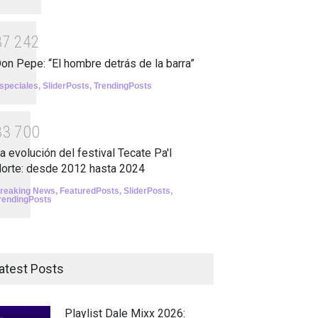
3
7
2
4
2
on Pepe: “El hombre detrás de la barra”
speciales
,
SliderPosts
,
TrendingPosts
3
3
7
0
0
a evolución del festival Tecate Pa'l
orte: desde 2012 hasta 2024
reaking News
,
FeaturedPosts
,
SliderPosts
,
rendingPosts
atest Posts
Playlist Dale Mixx 2026: