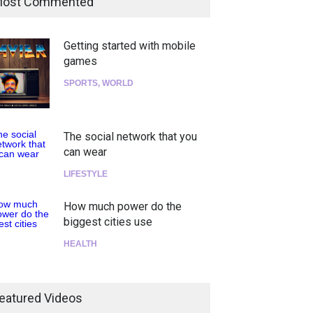
ost Commented
Getting started with mobile
games
SPORTS
,
WORLD
The social network that you
can wear
LIFESTYLE
How much power do the
biggest cities use
HEALTH
¡Consigue tus entradas para
el show de Richie O'Farrill
eatured Videos
jugando!