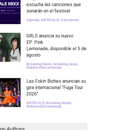
escucha las canciones que
sonarán en el festival
Agenda
,
ARTICULO
,
Conciertos
GRLS anuncia su nuevo
EP: Pink
Lemonade, disponible el 5 de
agosto
Breaking News
,
breaking news
,
RokkersRecomienda
Las Fokin Biches anuncian su
gira internacional "Fuga Tour
2026"
ARTICULO
,
Breaking News
,
RokkersRecomienda
Escucha "Pogo Rodeo" lo
nuevo de Psychedelic Porn
op Authors