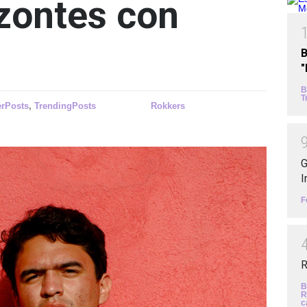
zontes con
B
B
T
erPosts
,
TrendingPosts
Rokkers
G
I
F
R
B
R
c