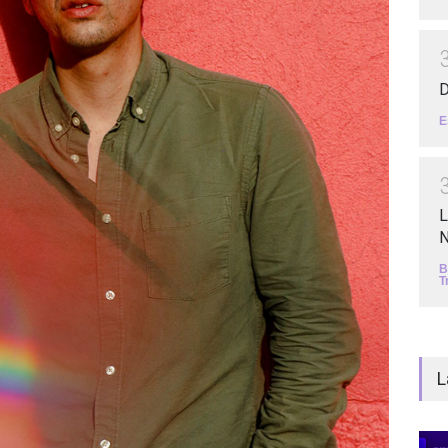
D
E
L
N
B
T
L