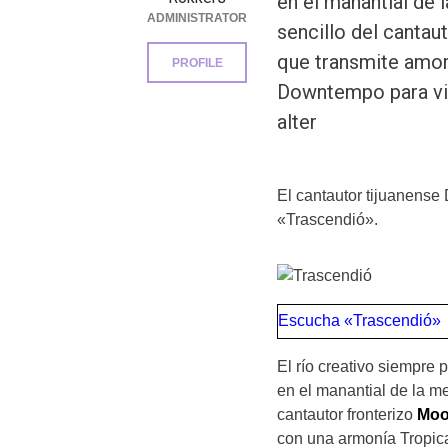
en el manantial de 
ADMINISTRATOR
sencillo del canta
que transmite amor
PROFILE
Downtempo para via
alter
El cantautor tijuanense
«Trascendió».
Escucha «Trascendió»
El río creativo siempre
en el manantial de la m
cantautor fronterizo
Moo
con una armonía Tropica