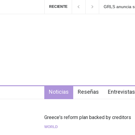
Las Fokin Biches
RECIENTE
2026"
4 days ago
Noticias
Reseñas
Entrevistas
Greece's reform plan backed by creditors
WORLD