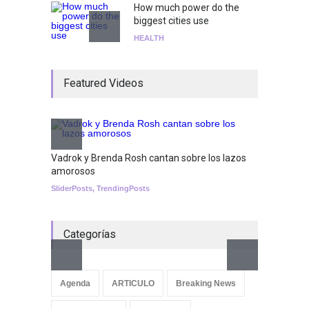
How much power do the
biggest cities use
HEALTH
¡Consigue tus entradas para
Featured Videos
el show de Richie O'Farrill
jugando!
Tests
Nuclear fusion closer to
becoming a reality
Vadrok y Brenda Rosh cantan sobre los lazos
amorosos
SCIENCE
SliderPosts
,
TrendingPosts
Categorías
Aletya
cancio
Agenda
ARTICULO
Breaking News
SliderPo