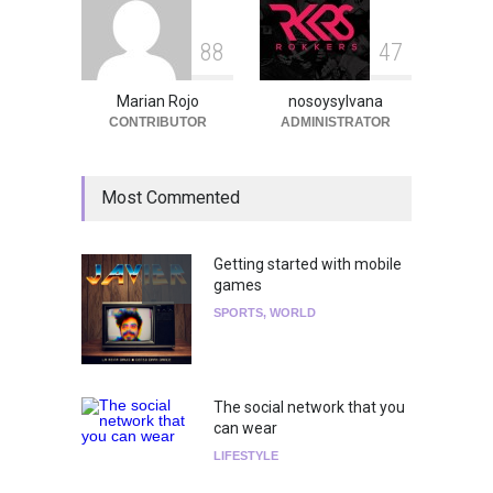
8
8
4
7
Marian Rojo
nosoysylvana
CONTRIBUTOR
ADMINISTRATOR
Most Commented
Getting started with mobile
games
SPORTS
,
WORLD
The social network that you
can wear
LIFESTYLE