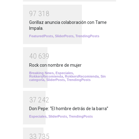
9
7
3
1
8
Gorillaz anuncia colaboración con Tame
Impala.
FeaturedPosts
,
SliderPosts
,
TrendingPosts
4
0
6
3
9
Rock con nombre de mujer
Breaking News
,
Especiales
,
RokkersRecomienda
,
RokkersRecomienda
,
Sin
categoría
,
SliderPosts
,
TrendingPosts
3
7
2
4
2
Don Pepe: “El hombre detrás de la barra”
Especiales
,
SliderPosts
,
TrendingPosts
3
3
7
3
5