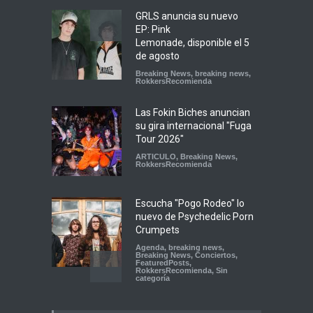
GRLS anuncia su nuevo
EP: Pink
Lemonade, disponible el 5
de agosto
Breaking News
,
breaking news
,
RokkersRecomienda
Las Fokin Biches anuncian
su gira internacional "Fuga
Tour 2026"
ARTICULO
,
Breaking News
,
RokkersRecomienda
Escucha "Pogo Rodeo" lo
nuevo de Psychedelic Porn
Crumpets
Agenda
,
breaking news
,
Breaking News
,
Conciertos
,
FeaturedPosts
,
RokkersRecomienda
,
Sin
categoría
Peces Raros anuncia show