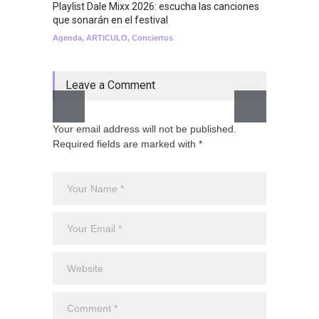
Playlist Dale Mixx 2026: escucha las canciones
GRLS a
que sonarán en el festival
Lemona
Agenda
,
ARTICULO
,
Conciertos
Breakin
Leave a Comment
Your email address will not be published.
Required fields are marked with *