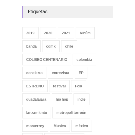
Etiquetas
2019
2020
2021
Albúm
banda
cdmx
chile
COLISEO CENTENARIO
colombia
concierto
entrevista
EP
ESTRENO
festival
Folk
guadalajara
hip hop
indie
lanzamiento
metropoli torreón
monterrey
Musica
méxico