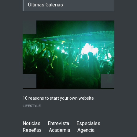
Últimas Galerias
en el Auditorio BB de la
Ciudad de México
Agenda
,
ARTICULO
,
Breaking
News
,
breaking news
,
Conciertos
,
RokkersRecomienda
Playlist Dale Mixx 2026:
escucha las canciones que
sonarán en el festival
Agenda
,
ARTICULO
,
Conciertos
Highli
10 reasons to start your own website
WORLD
LIFESTYLE
Noticias
Entrevista
Especiales
Reseñas
Academia
Agencia