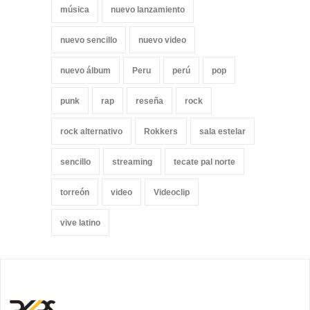
música
nuevo lanzamiento
nuevo sencillo
nuevo video
nuevo álbum
Peru
perú
pop
punk
rap
reseña
rock
rock alternativo
Rokkers
sala estelar
sencillo
streaming
tecate pal norte
torreón
video
Videoclip
vive latino