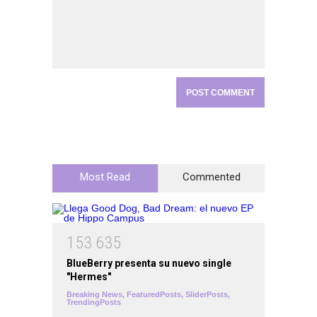
Most Read
Commented
1
5
3
6
3
5
BlueBerry presenta su nuevo single
"Hermes"
Breaking News
,
FeaturedPosts
,
SliderPosts
,
TrendingPosts