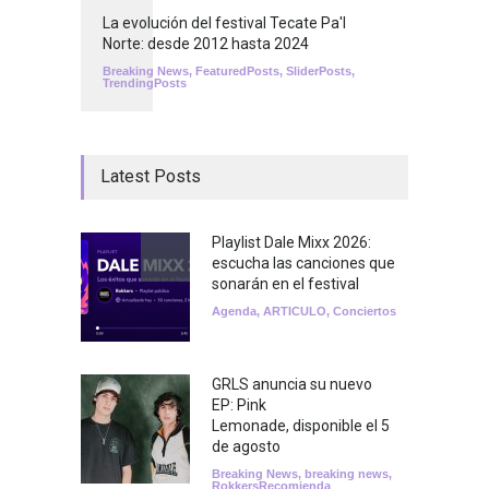
La evolución del festival Tecate Pa'l
Norte: desde 2012 hasta 2024
Breaking News
,
FeaturedPosts
,
SliderPosts
,
TrendingPosts
Latest Posts
Playlist Dale Mixx 2026:
escucha las canciones que
sonarán en el festival
Agenda
,
ARTICULO
,
Conciertos
GRLS anuncia su nuevo
EP: Pink
Lemonade, disponible el 5
de agosto
Breaking News
,
breaking news
,
RokkersRecomienda