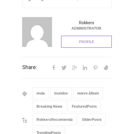
Rokkers
ADMINISTRATOR
PROFILE
Share:
mula
mundos
nuevo álbum
Breaking News
FeaturedPosts
RokkersRecomienda
SliderPosts
TrendingPosts