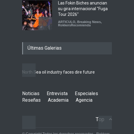
Las Fokin Biches anuncian
su gira internacional "Fuga
Tour 2026"
ARTICULO
,
Breaking News
,
RokkersRecomienda
Escucha "Pogo Rodeo" lo
Últimas Galerias
nuevo de Psychedelic Porn
Crumpets
Agenda
,
breaking news
,
Breaking News
,
Conciertos
,
FeaturedPosts
,
RokkersRecomienda
,
Sin
North Sea oil industry faces dire future
categoría
Peces Raros anuncia show
Noticias
Entrevista
en el Auditorio BB de la
Especiales
Ciudad de México
Reseñas
Academia
Agencia
Agenda
,
ARTICULO
,
Breaking
News
,
breaking news
,
Conciertos
,
RokkersRecomienda
Top