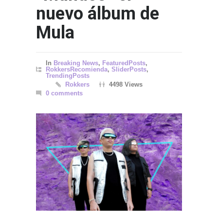
nuevo álbum de
Mula
In
Breaking News
,
FeaturedPosts
,
RokkersRecomienda
,
SliderPosts
,
TrendingPosts
Gettin
Rokkers
4498 Views
0 comments
SPORT