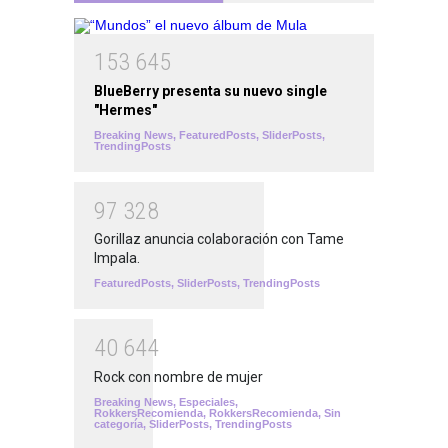
1
5
3
6
4
5
BlueBerry presenta su nuevo single
"Hermes"
Breaking News
,
FeaturedPosts
,
SliderPosts
,
TrendingPosts
9
7
3
2
8
Gorillaz anuncia colaboración con Tame
Impala.
FeaturedPosts
,
SliderPosts
,
TrendingPosts
4
0
6
4
4
Rock con nombre de mujer
Breaking News
,
Especiales
,
RokkersRecomienda
,
RokkersRecomienda
,
Sin
categoría
,
SliderPosts
,
TrendingPosts