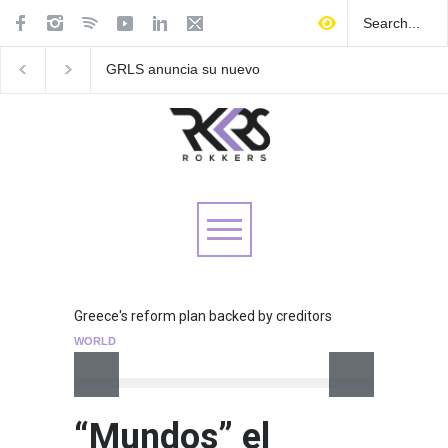
 su nuevo
Las Fokin Biches anuncian
Playlist Dale Mixx 202
su gira internacional "Fuga
escucha las cancione
ponible el 5
Tour 2026"
sonarán en el festival
Greece's reform plan backed by creditors
WORLD
“Mundos” el