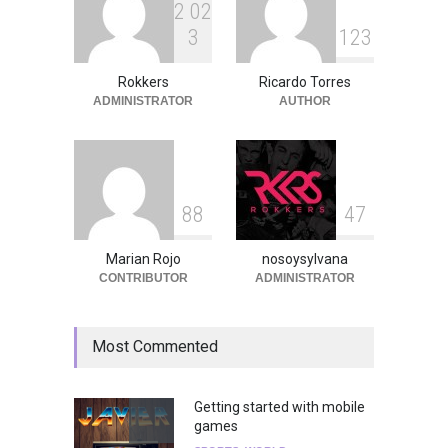
2
0
2
3
1
2
3
Peces Raros anuncia show
en el Auditorio BB de la
Ciudad de México
Rokkers
Ricardo Torres
ADMINISTRATOR
AUTHOR
Agenda
,
ARTICULO
,
Breaking
News
,
breaking news
,
Conciertos
,
RokkersRecomienda
8
8
4
7
Marian Rojo
nosoysylvana
CONTRIBUTOR
ADMINISTRATOR
Most Commented
Getting started with mobile
games