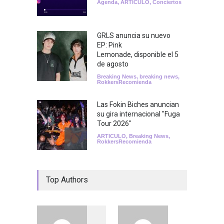
Agenda
,
ARTICULO
,
Conciertos
GRLS anuncia su nuevo
EP: Pink
Lemonade, disponible el 5
de agosto
Breaking News
,
breaking news
,
RokkersRecomienda
Las Fokin Biches anuncian
su gira internacional "Fuga
Tour 2026"
ARTICULO
,
Breaking News
,
RokkersRecomienda
Escucha "Pogo Rodeo" lo
Top Authors
nuevo de Psychedelic Porn
Crumpets
Agenda
,
breaking news
,
Breaking News
,
Conciertos
,
FeaturedPosts
,
RokkersRecomienda
,
Sin
categoría