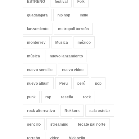
ESTRENO
festival
Folk
guadalajara
hip hop
indie
lanzamiento
metropoli torreón
monterrey
Musica
méxico
música
nuevo lanzamiento
nuevo sencillo
nuevo video
nuevo álbum
Peru
perú
pop
punk
rap
reseña
rock
rock alternativo
Rokkers
sala estelar
sencillo
streaming
tecate pal norte
torreón
video
Videoclip