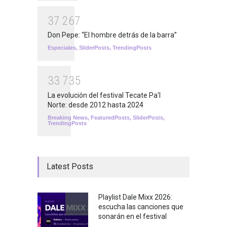
3
7
2
6
7
Don Pepe: “El hombre detrás de la barra”
Especiales
,
SliderPosts
,
TrendingPosts
3
3
7
3
5
La evolución del festival Tecate Pa'l
Norte: desde 2012 hasta 2024
Breaking News
,
FeaturedPosts
,
SliderPosts
,
TrendingPosts
Latest Posts
Playlist Dale Mixx 2026:
escucha las canciones que
sonarán en el festival