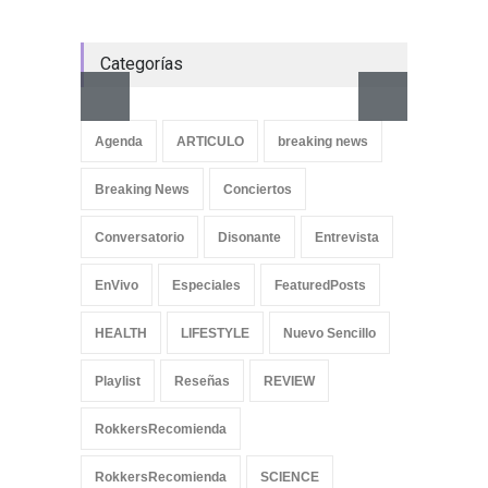
Categorías
Aletya
cancio
Agenda
ARTICULO
breaking news
SliderPo
Breaking News
Conciertos
Conversatorio
Disonante
Entrevista
EnVivo
Especiales
FeaturedPosts
HEALTH
LIFESTYLE
Nuevo Sencillo
Playlist
Reseñas
REVIEW
RokkersRecomienda
RokkersRecomienda
SCIENCE