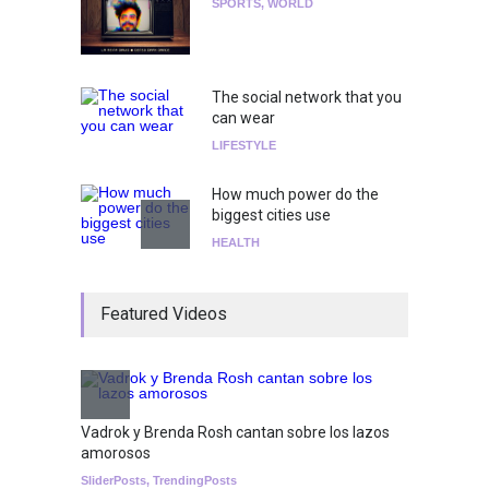
SPORTS
,
WORLD
The social network that you
can wear
LIFESTYLE
How much power do the
biggest cities use
HEALTH
¡Consigue tus entradas para
Featured Videos
el show de Richie O'Farrill
jugando!
Tests
Nuclear fusion closer to
Vadrok y Brenda Rosh cantan sobre los lazos
becoming a reality
amorosos
SCIENCE
SliderPosts
,
TrendingPosts