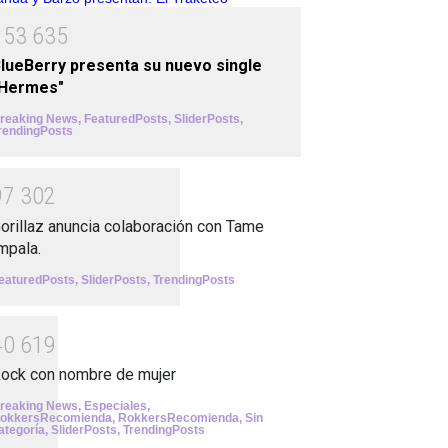
1
5
3
6
3
5
lueBerry presenta su nuevo single
"Hermes"
reaking News
,
FeaturedPosts
,
SliderPosts
,
rendingPosts
9
7
3
0
2
orillaz anuncia colaboración con Tame
mpala.
eaturedPosts
,
SliderPosts
,
TrendingPosts
4
0
6
1
9
ock con nombre de mujer
reaking News
,
Especiales
,
okkersRecomienda
,
RokkersRecomienda
,
Sin
ategoría
,
SliderPosts
,
TrendingPosts