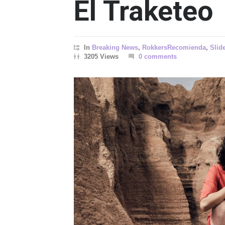
El Traketeo
In
Breaking News
,
RokkersRecomienda
,
Slid
3205 Views
0 comments