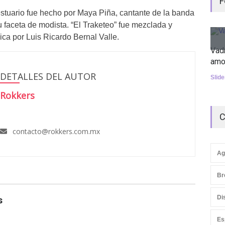
F
vestuario fue hecho por Maya Piña, cantante de la banda
faceta de modista. “El Traketeo” fue mezclada y
ca por Luis Ricardo Bernal Valle.
Vad
amo
DETALLES DEL AUTOR
Slid
Rokkers
C
contacto@rokkers.com.mx
Ag
Br
Di
s
Es