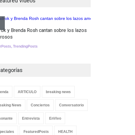
eatured Videos
jugando!
Tests
Aletya mue
Nuclear fusion closer to
rok y Brenda Rosh cantan sobre los lazos
canciones 
becoming a reality
rosos
SliderPosts
,
SCIENCE
erPosts
,
TrendingPosts
ategorías
enda
ARTICULO
breaking news
eaking News
Conciertos
Conversatorio
sonante
Entrevista
EnVivo
peciales
FeaturedPosts
HEALTH