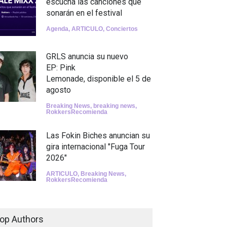
escucha las canciones que
sonarán en el festival
Agenda
,
ARTICULO
,
Conciertos
GRLS anuncia su nuevo
EP: Pink
Lemonade, disponible el 5 de
agosto
Breaking News
,
breaking news
,
RokkersRecomienda
Las Fokin Biches anuncian su
gira internacional "Fuga Tour
2026"
ARTICULO
,
Breaking News
,
RokkersRecomienda
Escucha "Pogo Rodeo" lo
nuevo de Psychedelic Porn
op Authors
Crumpets