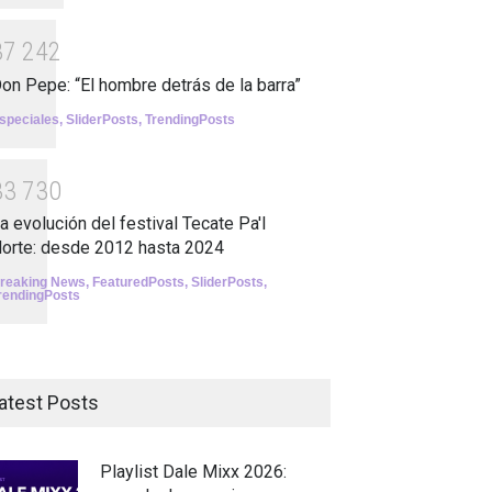
3
7
2
4
2
on Pepe: “El hombre detrás de la barra”
speciales
,
SliderPosts
,
TrendingPosts
3
3
7
3
0
a evolución del festival Tecate Pa'l
orte: desde 2012 hasta 2024
reaking News
,
FeaturedPosts
,
SliderPosts
,
rendingPosts
atest Posts
Playlist Dale Mixx 2026: