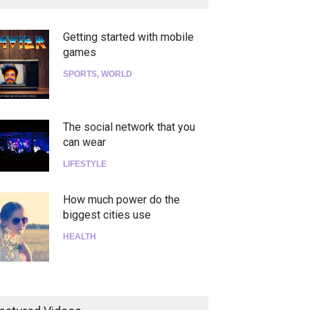
Getting started with mobile
games
SPORTS
,
WORLD
The social network that you
can wear
LIFESTYLE
How much power do the
biggest cities use
HEALTH
¡Consigue tus entradas para
el show de Richie O'Farrill