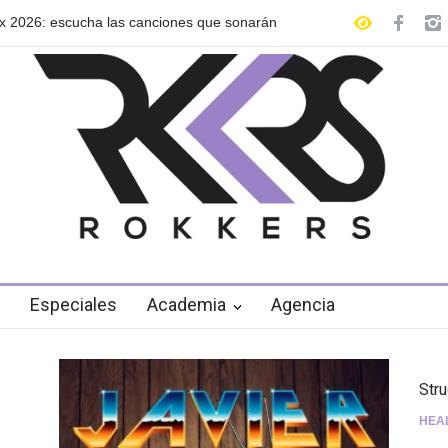
 nuevo EP: Pink Lemonade, disponible el 5
Las Fokin Biches anu
2026"
Especiales
Academia
Agencia
Str
HEA