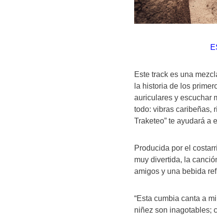
E
Este track es una mezcla
la historia de los prim
auriculares y escuchar m
todo: vibras caribeñas, 
Traketeo” te ayudará a e
Producida por el costarr
muy divertida, la canci
amigos y una bebida ref
“Esta cumbia canta a mi
niñez son inagotables; 