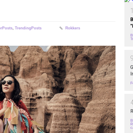
B
erPosts
,
TrendingPosts
Rokkers
B
T
G
I
F
R
B
R
c