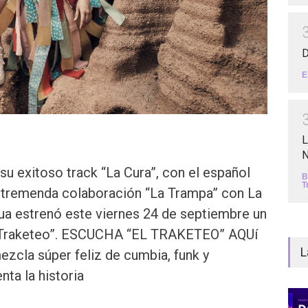
D
E
L
N
su exitoso track “La Cura”, con el español
B
T
u tremenda colaboración “La Trampa” con La
a estrenó este viernes 24 de septiembre un
El Traketeo”. ESCUCHA “EL TRAKETEO” AQUí
L
ezcla súper feliz de cumbia, funk y
nta la historia