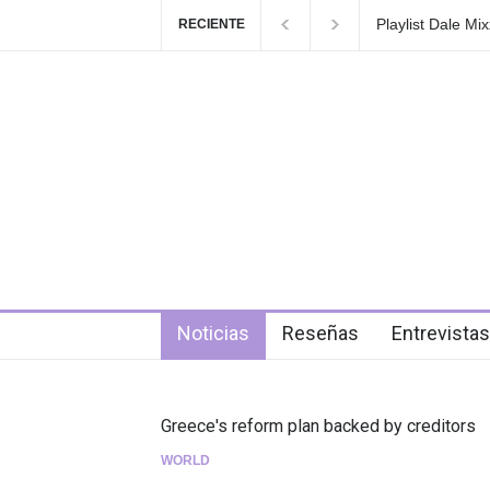
GRLS anuncia su
RECIENTE
de agosto
5 days ago
Noticias
Reseñas
Entrevistas
Greece's reform plan backed by creditors
WORLD