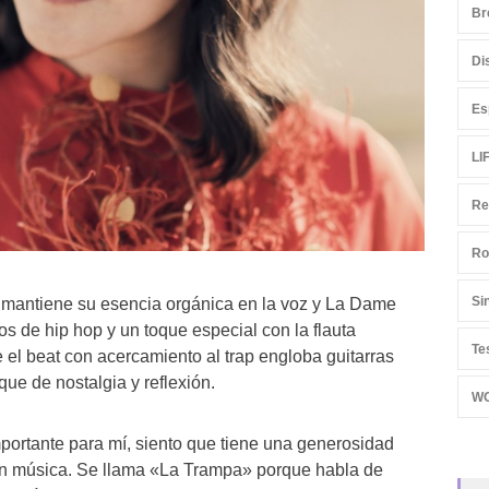
Br
Di
Es
LI
Re
Ro
Si
 mantiene su esencia orgánica en la voz y La Dame
s de hip hop y un toque especial con la flauta
Te
 el beat con acercamiento al trap engloba guitarras
ue de nostalgia y reflexión.
W
mportante para mí, siento que tiene una generosidad
on música. Se llama «La Trampa» porque habla de