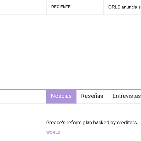
Las Fokin Biches
RECIENTE
2026"
4 days ago
Noticias
Reseñas
Entrevistas
Greece's reform plan backed by creditors
WORLD