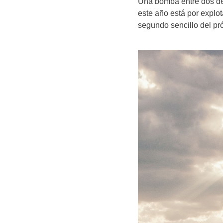
Una bomba entre dos de l
este año está por expl
segundo sencillo del pr