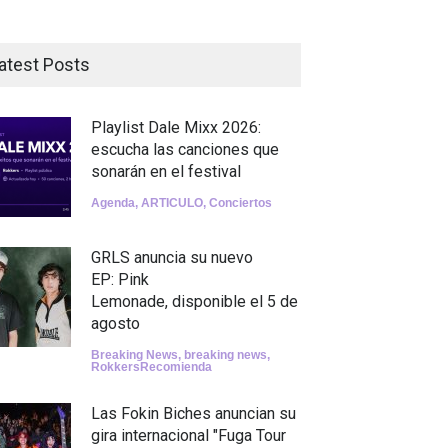
atest Posts
Playlist Dale Mixx 2026:
escucha las canciones que
sonarán en el festival
Agenda
,
ARTICULO
,
Conciertos
GRLS anuncia su nuevo
EP: Pink
Lemonade, disponible el 5 de
agosto
Breaking News
,
breaking news
,
RokkersRecomienda
Las Fokin Biches anuncian su
gira internacional "Fuga Tour