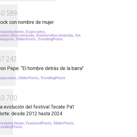
4
0
5
8
9
ock con nombre de mujer
reaking News
,
Especiales
,
okkersRecomienda
,
RokkersRecomienda
,
Sin
ategoría
,
SliderPosts
,
TrendingPosts
3
7
2
4
2
on Pepe: “El hombre detrás de la barra”
speciales
,
SliderPosts
,
TrendingPosts
3
3
7
0
0
a evolución del festival Tecate Pa'l
orte: desde 2012 hasta 2024
reaking News
,
FeaturedPosts
,
SliderPosts
,
rendingPosts