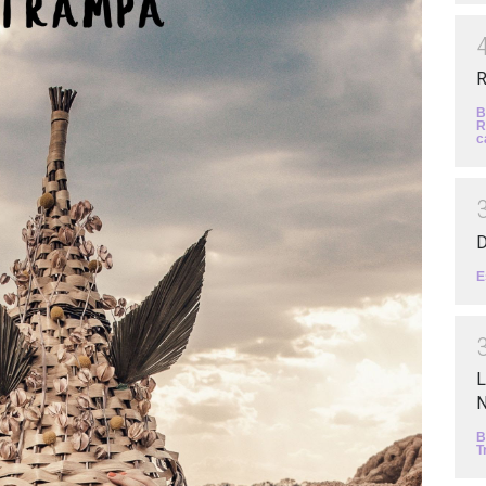
R
B
R
c
D
E
L
N
B
T