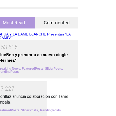
Most Read
Commented
1
5
3
6
1
5
lueBerry presenta su nuevo single
"Hermes"
reaking News
,
FeaturedPosts
,
SliderPosts
,
rendingPosts
9
7
2
2
7
orillaz anuncia colaboración con Tame
mpala.
eaturedPosts
,
SliderPosts
,
TrendingPosts