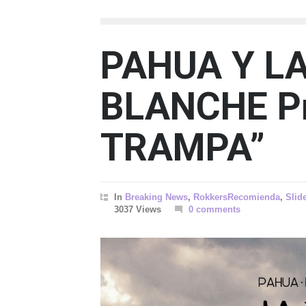
PAHUA Y L
BLANCHE Pr
TRAMPA”
In
Breaking News
,
RokkersRecomienda
,
Slid
3037 Views
0 comments