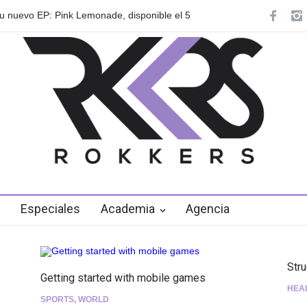
 anuncian su gira internacional "Fuga Tour
Playlist Dale Mixx 2
en el festival
Especiales
Academia
Agencia
Str
Getting started with mobile games
HEA
SPORTS
,
WORLD