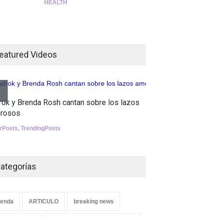
HEALTH
¡Consigue tus entradas para
el show de Richie O'Farrill
jugando!
eatured Videos
Tests
Nuclear fusion closer to
becoming a reality
Aletya mue
rok y Brenda Rosh cantan sobre los lazos
canciones 
SCIENCE
rosos
SliderPosts
,
erPosts
,
TrendingPosts
ategorías
enda
ARTICULO
breaking news