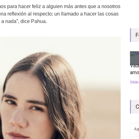
s para hacer feliz a alguien más antes que a nosotros
a reflexión al respecto; un llamado a hacer las cosas
 a nada”, dice Pahua.
F
Vad
amo
Slid
C
Ag