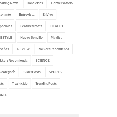
eaking News
Conciertos
Conversatorio
sonante
Entrevista
EnVivo
peciales
FeaturedPosts
HEALTH
FESTYLE
Nuevo Sencillo
Playlist
señas
REVIEW
RokkersRecomienda
kkersRecomienda
SCIENCE
n categoría
SliderPosts
SPORTS
sts
Traslúcido
TrendingPosts
ORLD