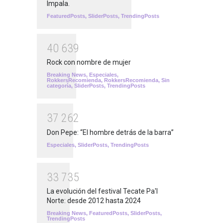
Impala.
FeaturedPosts
,
SliderPosts
,
TrendingPosts
4
0
6
3
9
Rock con nombre de mujer
Breaking News
,
Especiales
,
RokkersRecomienda
,
RokkersRecomienda
,
Sin
categoría
,
SliderPosts
,
TrendingPosts
3
7
2
6
2
Don Pepe: “El hombre detrás de la barra”
Especiales
,
SliderPosts
,
TrendingPosts
3
3
7
3
5
La evolución del festival Tecate Pa'l
Norte: desde 2012 hasta 2024
Breaking News
,
FeaturedPosts
,
SliderPosts
,
TrendingPosts