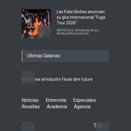
Las Fokin Biches anuncian
su gira internacional "Fuga
Tour 2026"
ARTICULO
,
Breaking News
,
RokkersRecomienda
Escucha "Pogo Rodeo" lo
Últimas Galerias
nuevo de Psychedelic Porn
Crumpets
Agenda
,
breaking news
,
Breaking News
,
Conciertos
,
FeaturedPosts
,
RokkersRecomienda
,
Sin
North Sea oil industry faces dire future
categoría
Peces Raros anuncia show
Noticias
Entrevista
en el Auditorio BB de la
Especiales
Ciudad de México
Reseñas
Academia
Agencia
Agenda
,
ARTICULO
,
Breaking
News
,
breaking news
,
Conciertos
,
RokkersRecomienda
Top