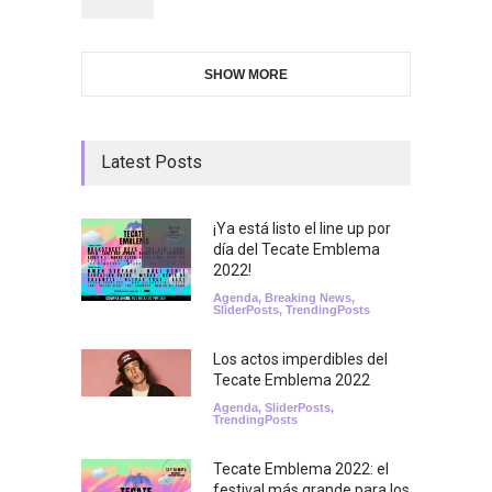
SHOW MORE
Latest Posts
¡Ya está listo el line up por
día del Tecate Emblema
2022!
Agenda
,
Breaking News
,
SliderPosts
,
TrendingPosts
Los actos imperdibles del
Tecate Emblema 2022
Agenda
,
SliderPosts
,
TrendingPosts
Tecate Emblema 2022: el
festival más grande para los