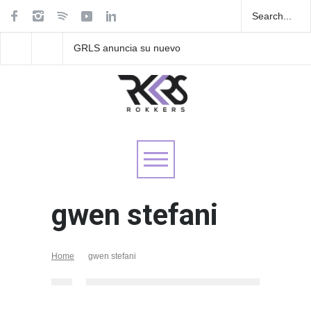
GRLS anuncia su nuevo
Las Fokin Biches anun
EP: Pink
su gira internacional "
Lemonade, disponible el 5
Tour 2026"
de agosto
gwen stefani
Home
gwen stefani