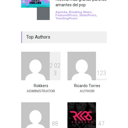
amantes del pop.
Agenda
,
Breaking News
,
FeaturedPosts
,
SliderPosts
,
TrendingPosts
Machaca 2019, increíble fue
Top Authors
vivir la experiencia del
festival de la raza
Reseñas
,
SliderPosts
,
TrendingPosts
2
0
2
¡La machaca está lista! ¿Ya
3
1
2
3
conoces su lineup?
Agenda
,
RokkersRecomienda
,
TrendingPosts
Rokkers
Ricardo Torres
ADMINISTRATOR
AUTHOR
8
8
4
7