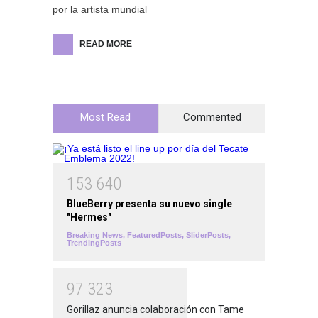
por la artista mundial
READ MORE
Most Read
Commented
1
5
3
6
4
0
BlueBerry presenta su nuevo single
"Hermes"
Breaking News
,
FeaturedPosts
,
SliderPosts
,
TrendingPosts
9
7
3
2
3
Gorillaz anuncia colaboración con Tame