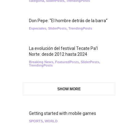
categoría
,
SliderPosts
,
TrendingPosts
Don Pepe: “El hombre detrás de la barra”
Especiales
,
SliderPosts
,
TrendingPosts
La evolución del festival Tecate Pa'l
Norte: desde 2012 hasta 2024
Breaking News
,
FeaturedPosts
,
SliderPosts
,
TrendingPosts
SHOW MORE
Getting started with mobile games
SPORTS
,
WORLD