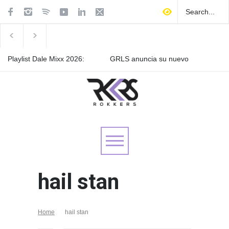
Playlist Dale Mixx 2026:
GRLS anuncia su nuevo
escucha las canciones que
EP: Pink
sonarán en el festival
Lemonade, disponible el 5
de agosto
Las Fokin Biches anuncian
su gira internacional "Fuga
Tour 2026"
hail stan
Home
hail stan