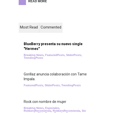
READ MORE
Most Read
Commented
BlueBerry presenta su nuevo single
"Hermes"
Breaking News
,
FeaturedPosts
,
SliderPosts
,
TrendingPosts
Gorillaz anuncia colaboración con Tame
Impala.
FeaturedPosts
,
SliderPosts
,
TrendingPosts
Rock con nombre de mujer
Breaking News
,
Especiales
,
RokkersRecomienda
,
RokkersRecomienda
,
Sin