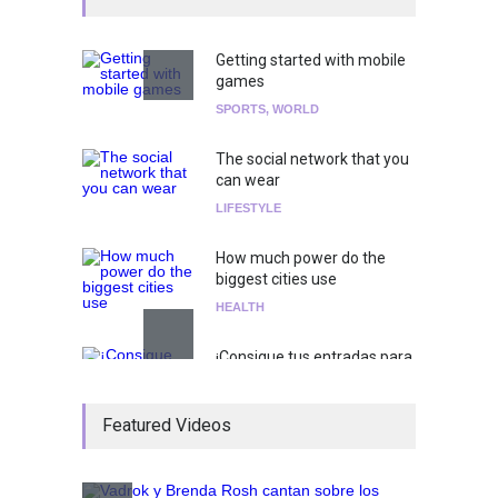
Getting started with mobile
games
SPORTS
,
WORLD
The social network that you
can wear
LIFESTYLE
How much power do the
biggest cities use
HEALTH
¡Consigue tus entradas para
el show de Richie O'Farrill
jugando!
Featured Videos
Tests
Nuclear fusion closer to