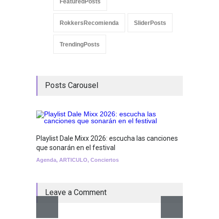
FeaturedPosts
RokkersRecomienda
SliderPosts
TrendingPosts
Posts Carousel
Playlist Dale Mixx 2026: escucha las canciones
GRLS a
que sonarán en el festival
Lemona
Agenda
,
ARTICULO
,
Conciertos
Breakin
Leave a Comment