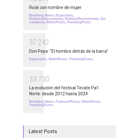
Rock con nombre de mujer
Breaking News
,
Especiales
,
RokkersRecomienda
,
RokkersRecomienda
,
Sin
categoría
,
SliderPosts
,
TrendingPosts
3
7
2
4
2
Don Pepe: “El hombre detrás de la barra”
Especiales
,
SliderPosts
,
TrendingPosts
3
3
7
3
0
La evolución del festival Tecate Pa'l
Norte: desde 2012 hasta 2024
Breaking News
,
FeaturedPosts
,
SliderPosts
,
TrendingPosts
Latest Posts