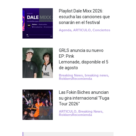
Playlist Dale Mixx 2026:
escucha las canciones que
sonarán en el festival
Agenda
,
ARTICULO
,
Conciertos
GRLS anuncia su nuevo
EP: Pink
Lemonade, disponible el 5
de agosto
Breaking News
,
breaking news
,
RokkersRecomienda
Las Fokin Biches anuncian
su gira internacional "Fuga
Tour 2026"
ARTICULO
,
Breaking News
,
RokkersRecomienda
Escucha "Pogo Rodeo" lo