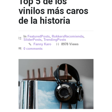
Top 5 de los
vinilos más caros
de la historia
In
FeaturedPosts
,
RokkersRecomienda
,
SliderPosts
,
TrendingPosts
Fanny Karo
8978 Views
0 comments