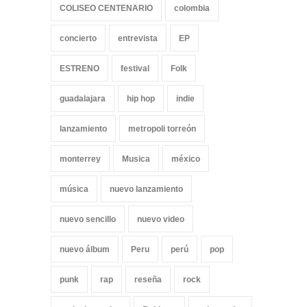
COLISEO CENTENARIO
colombia
concierto
entrevista
EP
ESTRENO
festival
Folk
guadalajara
hip hop
indie
lanzamiento
metropoli torreón
monterrey
Musica
méxico
música
nuevo lanzamiento
nuevo sencillo
nuevo video
nuevo álbum
Peru
perú
pop
punk
rap
reseña
rock