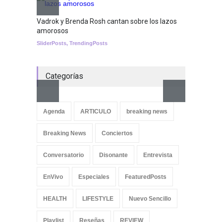
becoming a reality
SCIENCE
Vadrok y Brenda Rosh cantan sobre los lazos
amorosos
SliderPosts
,
TrendingPosts
Categorías
Aletya
cancio
Agenda
ARTICULO
breaking news
SliderPo
Breaking News
Conciertos
Conversatorio
Disonante
Entrevista
EnVivo
Especiales
FeaturedPosts
HEALTH
LIFESTYLE
Nuevo Sencillo
Playlist
Reseñas
REVIEW