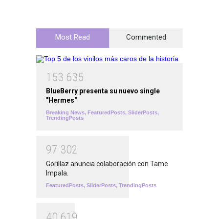
Most Read
Commented
1
5
3
6
3
5
BlueBerry presenta su nuevo single
"Hermes"
Breaking News
,
FeaturedPosts
,
SliderPosts
,
TrendingPosts
9
7
3
0
2
Gorillaz anuncia colaboración con Tame
Impala.
FeaturedPosts
,
SliderPosts
,
TrendingPosts
4
0
6
1
9