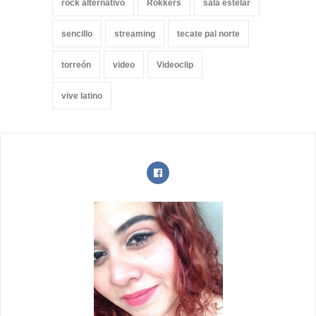
rock alternativo
Rokkers
sala estelar
sencillo
streaming
tecate pal norte
torreón
video
Videoclip
vive latino