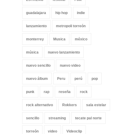
guadalajara
hip hop
indie
lanzamiento
metropoli torreón
monterrey
Musica
méxico
música
nuevo lanzamiento
nuevo sencillo
nuevo video
nuevo álbum
Peru
perú
pop
punk
rap
reseña
rock
rock alternativo
Rokkers
sala estelar
sencillo
streaming
tecate pal norte
torreón
video
Videoclip