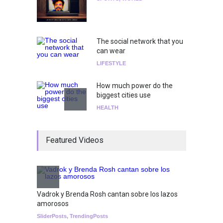
The social network that you
can wear
LIFESTYLE
How much power do the
biggest cities use
HEALTH
¡Consigue tus entradas para
Featured Videos
el show de Richie O'Farrill
jugando!
Tests
Nuclear fusion closer to
becoming a reality
Vadrok y Brenda Rosh cantan sobre los lazos
amorosos
SCIENCE
SliderPosts
,
TrendingPosts