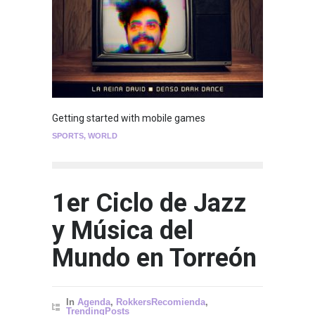
Getting started with mobile games
SPORTS
,
WORLD
1er Ciclo de Jazz
y Música del
Mundo en Torreón
In
Agenda
,
RokkersRecomienda
,
TrendingPosts