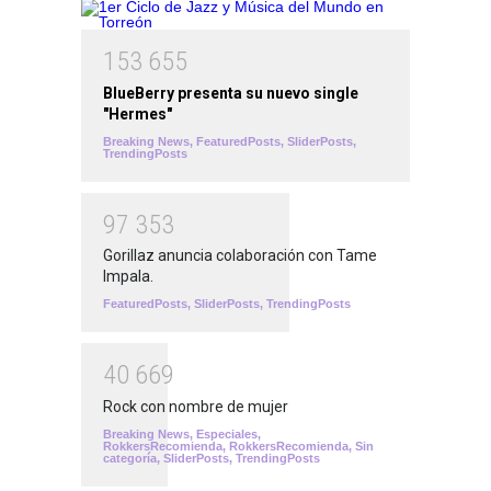
1
5
3
6
5
5
BlueBerry presenta su nuevo single
"Hermes"
Breaking News
,
FeaturedPosts
,
SliderPosts
,
TrendingPosts
9
7
3
5
3
Gorillaz anuncia colaboración con Tame
Impala.
FeaturedPosts
,
SliderPosts
,
TrendingPosts
4
0
6
6
9
Rock con nombre de mujer
Breaking News
,
Especiales
,
RokkersRecomienda
,
RokkersRecomienda
,
Sin
categoría
,
SliderPosts
,
TrendingPosts