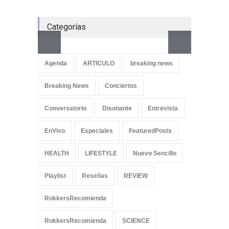
Categorías
Aletya
cancio
Agenda
ARTICULO
breaking news
SliderPo
Breaking News
Conciertos
Conversatorio
Disonante
Entrevista
EnVivo
Especiales
FeaturedPosts
HEALTH
LIFESTYLE
Nuevo Sencillo
Playlist
Reseñas
REVIEW
RokkersRecomienda
RokkersRecomienda
SCIENCE