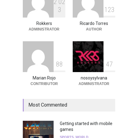
2
0
2
3
1
2
3
Peces Raros anuncia show
en el Auditorio BB de la
Ciudad de México
Rokkers
Ricardo Torres
ADMINISTRATOR
AUTHOR
Agenda
,
ARTICULO
,
breaking
news
,
Breaking News
,
Conciertos
,
RokkersRecomienda
8
8
4
7
Marian Rojo
nosoysylvana
CONTRIBUTOR
ADMINISTRATOR
Most Commented
Getting started with mobile
games
SPORTS
,
WORLD