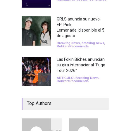
GRLS anuncia su nuevo
EP: Pink
Lemonade, disponible el 5
de agosto
Breaking News
,
breaking news
,
RokkersRecomienda
Las Fokin Biches anuncian
su gira internacional "Fuga
Tour 2026"
ARTICULO
,
Breaking News
,
RokkersRecomienda
Escucha "Pogo Rodeo" lo
Top Authors
nuevo de Psychedelic Porn
Crumpets
Agenda
,
breaking news
,
Breaking News
,
Conciertos
,
FeaturedPosts
,
RokkersRecomienda
,
Sin
categoría