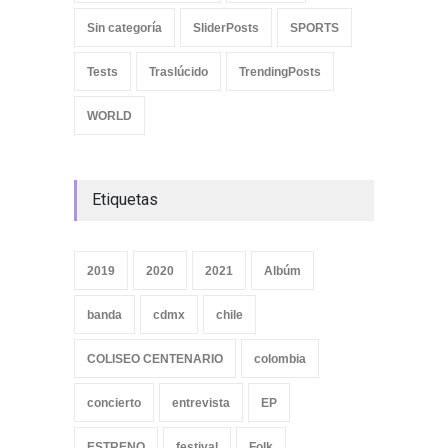
Sin categoría
SliderPosts
SPORTS
Tests
Traslúcido
TrendingPosts
WORLD
Etiquetas
2019
2020
2021
Albúm
banda
cdmx
chile
COLISEO CENTENARIO
colombia
concierto
entrevista
EP
ESTRENO
festival
Folk