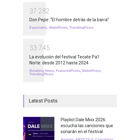
3
7
2
8
2
Don Pepe: “El hombre detrás de la barra”
Especiales
,
SliderPosts
,
TrendingPosts
3
3
7
4
5
La evolución del festival Tecate Pa'l
Norte: desde 2012 hasta 2024
Breaking News
,
FeaturedPosts
,
SliderPosts
,
TrendingPosts
Latest Posts
Playlist Dale Mixx 2026:
escucha las canciones que
sonarán en el festival
Agenda
,
ARTICULO
,
Conciertos