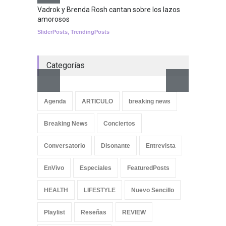
becoming a reality
Vadrok y Brenda Rosh cantan sobre los lazos
amorosos
SCIENCE
SliderPosts
,
TrendingPosts
Categorías
Aletya
cancio
Agenda
ARTICULO
breaking news
SliderPo
Breaking News
Conciertos
Conversatorio
Disonante
Entrevista
EnVivo
Especiales
FeaturedPosts
HEALTH
LIFESTYLE
Nuevo Sencillo
Playlist
Reseñas
REVIEW