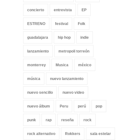
concierto
entrevista
EP
ESTRENO
festival
Folk
guadalajara
hip hop
indie
lanzamiento
metropoli torreón
monterrey
Musica
méxico
música
nuevo lanzamiento
nuevo sencillo
nuevo video
nuevo álbum
Peru
perú
pop
punk
rap
reseña
rock
rock alternativo
Rokkers
sala estelar