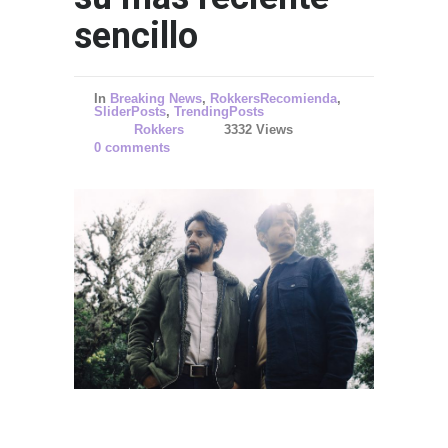
sencillo
In
Breaking News
,
RokkersRecomienda
,
SliderPosts
,
TrendingPosts
Rokkers
3332 Views
0 comments