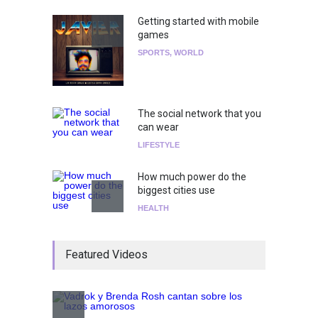
Getting started with mobile
games
SPORTS
,
WORLD
The social network that you
can wear
LIFESTYLE
How much power do the
biggest cities use
HEALTH
¡Consigue tus entradas para
Featured Videos
el show de Richie O'Farrill
jugando!
Tests
Nuclear fusion closer to