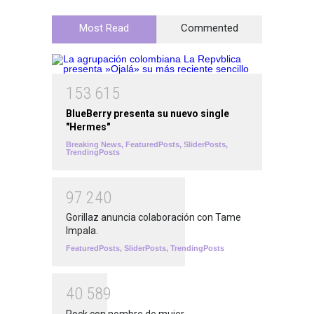
Most Read
Commented
1
5
3
6
1
5
BlueBerry presenta su nuevo single
"Hermes"
Breaking News
,
FeaturedPosts
,
SliderPosts
,
TrendingPosts
9
7
2
4
0
Gorillaz anuncia colaboración con Tame
Impala.
FeaturedPosts
,
SliderPosts
,
TrendingPosts
4
0
5
8
9
Rock con nombre de mujer