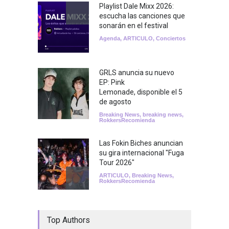
Playlist Dale Mixx 2026:
escucha las canciones que
sonarán en el festival
Agenda
,
ARTICULO
,
Conciertos
GRLS anuncia su nuevo
EP: Pink
Lemonade, disponible el 5
de agosto
Breaking News
,
breaking news
,
RokkersRecomienda
Las Fokin Biches anuncian
su gira internacional "Fuga
Tour 2026"
ARTICULO
,
Breaking News
,
RokkersRecomienda
Escucha "Pogo Rodeo" lo
Top Authors
nuevo de Psychedelic Porn
Crumpets