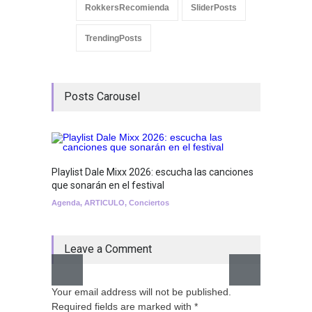
RokkersRecomienda
SliderPosts
TrendingPosts
Posts Carousel
Playlist Dale Mixx 2026: escucha las canciones
GRLS a
que sonarán en el festival
Lemona
Agenda
,
ARTICULO
,
Conciertos
Breakin
Leave a Comment
Your email address will not be published.
Required fields are marked with *