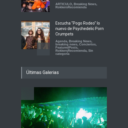
ARTICULO
,
Breaking News
,
RokkersRecomienda
Escucha "Pogo Rodeo" lo
nuevo de Psychedelic Porn
Crumpets
Agenda
,
Breaking News
,
breaking news
,
Conciertos
,
FeaturedPosts
,
RokkersRecomienda
,
Sin
categoría
Peces Raros anuncia show
Últimas Galerias
en el Auditorio BB de la
Ciudad de México
Agenda
,
ARTICULO
,
breaking
news
,
Breaking News
,
Conciertos
,
RokkersRecomienda
Playlist Dale Mixx 2026:
escucha las canciones que
sonarán en el festival
Agenda
,
ARTICULO
,
Conciertos