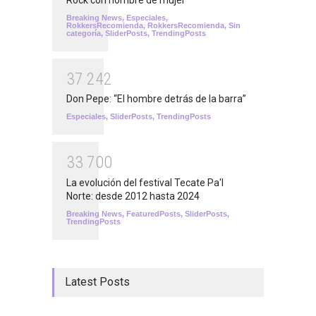
Breaking News
,
Especiales
,
RokkersRecomienda
,
RokkersRecomienda
,
Sin
categoría
,
SliderPosts
,
TrendingPosts
3
7
2
4
2
Don Pepe: “El hombre detrás de la barra”
Especiales
,
SliderPosts
,
TrendingPosts
3
3
7
0
0
La evolución del festival Tecate Pa'l
Norte: desde 2012 hasta 2024
Breaking News
,
FeaturedPosts
,
SliderPosts
,
TrendingPosts
Latest Posts