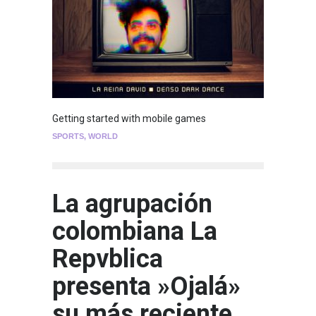
Getting started with mobile games
SPORTS
,
WORLD
La agrupación
colombiana La
Repvblica
presenta »Ojalá»
su más reciente