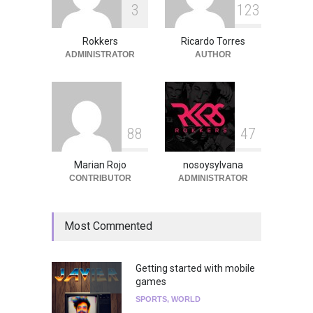
3
1
2
3
Peces Raros anuncia show
en el Auditorio BB de la
Ciudad de México
Rokkers
Ricardo Torres
ADMINISTRATOR
AUTHOR
Agenda
,
ARTICULO
,
Breaking
News
,
breaking news
,
Conciertos
,
RokkersRecomienda
8
8
4
7
Marian Rojo
nosoysylvana
CONTRIBUTOR
ADMINISTRATOR
Most Commented
Getting started with mobile
games
SPORTS
,
WORLD