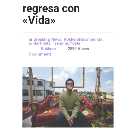
regresa con
«Vida»
In
Breaking News
,
RokkersRecomienda
,
SliderPosts
,
TrendingPosts
Rokkers
2890 Views
Gettin
0 comments
SPORT