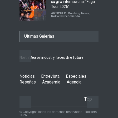
su gira internacional "Fuga
Tour 2026"
ARTICULO
,
Breaking News
,
RokkersRecomienda
Escucha "Pogo Rodeo" lo
Últimas Galerias
nuevo de Psychedelic Porn
Crumpets
Agenda
,
breaking news
,
Breaking News
,
Conciertos
,
FeaturedPosts
,
RokkersRecomienda
,
Sin
North Sea oil industry faces dire future
categoría
Peces Raros anuncia show
Noticias
Entrevista
en el Auditorio BB de la
Especiales
Ciudad de México
Reseñas
Academia
Agencia
Agenda
,
ARTICULO
,
Breaking
News
,
breaking news
,
Conciertos
,
RokkersRecomienda
Top
© Copyright Todos los derechos reservados - Rokkers
2026
10 rea