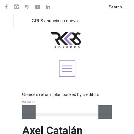
ia su nuevo
Las Fokin Biches anuncian
Playlist Dale Mixx 
su gira internacional "Fuga
escucha las cancio
isponible el 5
Tour 2026"
sonarán en el festiv
Greece's reform plan backed by creditors
WORLD
Axel Catalán