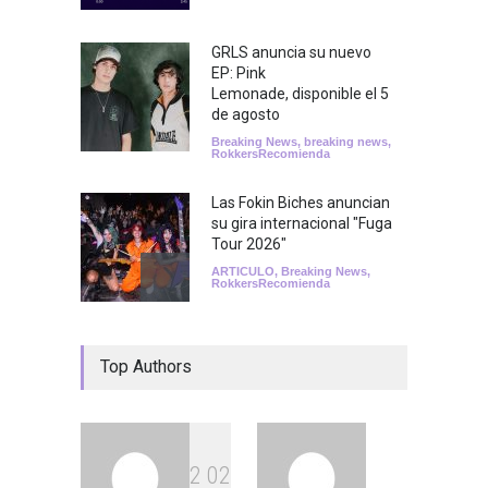
GRLS anuncia su nuevo
EP: Pink
Lemonade, disponible el 5
de agosto
Breaking News
,
breaking news
,
RokkersRecomienda
Las Fokin Biches anuncian
su gira internacional "Fuga
Tour 2026"
ARTICULO
,
Breaking News
,
RokkersRecomienda
Escucha "Pogo Rodeo" lo
Top Authors
nuevo de Psychedelic Porn
Crumpets
Agenda
,
breaking news
,
Breaking News
,
Conciertos
,
FeaturedPosts
,
RokkersRecomienda
,
Sin
categoría
2
0
2