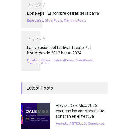
3
7
2
4
2
Don Pepe: “El hombre detrás de la barra”
Especiales
,
SliderPosts
,
TrendingPosts
3
3
7
2
5
La evolución del festival Tecate Pa'l
Norte: desde 2012 hasta 2024
Breaking News
,
FeaturedPosts
,
SliderPosts
,
TrendingPosts
Latest Posts
Playlist Dale Mixx 2026:
escucha las canciones que
sonarán en el festival
Agenda
,
ARTICULO
,
Conciertos