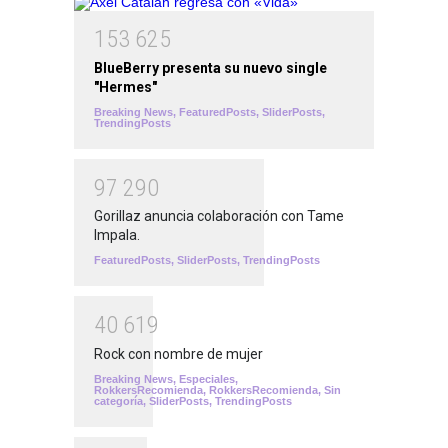
1
5
3
6
2
5
BlueBerry presenta su nuevo single
"Hermes"
Breaking News
,
FeaturedPosts
,
SliderPosts
,
TrendingPosts
9
7
2
9
0
Gorillaz anuncia colaboración con Tame
Impala.
FeaturedPosts
,
SliderPosts
,
TrendingPosts
4
0
6
1
9
Rock con nombre de mujer
Breaking News
,
Especiales
,
RokkersRecomienda
,
RokkersRecomienda
,
Sin
categoría
,
SliderPosts
,
TrendingPosts