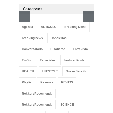
Categorías
Aletya
cancio
Agenda
ARTICULO
Breaking News
SliderPo
breaking news
Conciertos
Conversatorio
Disonante
Entrevista
EnVivo
Especiales
FeaturedPosts
HEALTH
LIFESTYLE
Nuevo Sencillo
Playlist
Reseñas
REVIEW
RokkersRecomienda
RokkersRecomienda
SCIENCE