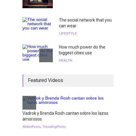
The social network that you
can wear
LIFESTYLE
How much power do the
biggest cities use
HEALTH
¡Consigue tus entradas para
Featured Videos
el show de Richie O'Farrill
jugando!
Tests
Nuclear fusion closer to
becoming a reality
Vadrok y Brenda Rosh cantan sobre los lazos
amorosos
SCIENCE
SliderPosts
,
TrendingPosts