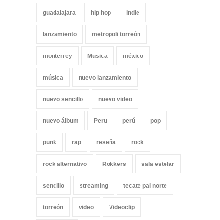
guadalajara
hip hop
indie
lanzamiento
metropoli torreón
monterrey
Musica
méxico
música
nuevo lanzamiento
nuevo sencillo
nuevo video
nuevo álbum
Peru
perú
pop
punk
rap
reseña
rock
rock alternativo
Rokkers
sala estelar
sencillo
streaming
tecate pal norte
torreón
video
Videoclip