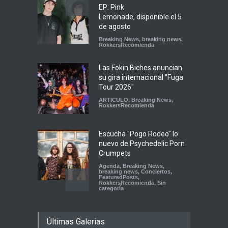
EP: Pink
Lemonade, disponible el 5
de agosto
Breaking News
,
breaking news
,
RokkersRecomienda
Las Fokin Biches anuncian
su gira internacional "Fuga
Tour 2026"
ARTICULO
,
Breaking News
,
RokkersRecomienda
Escucha "Pogo Rodeo" lo
nuevo de Psychedelic Porn
Crumpets
Agenda
,
Breaking News
,
breaking news
,
Conciertos
,
FeaturedPosts
,
RokkersRecomienda
,
Sin
categoría
Peces Raros anuncia show
Últimas Galerias
en el Auditorio BB de la