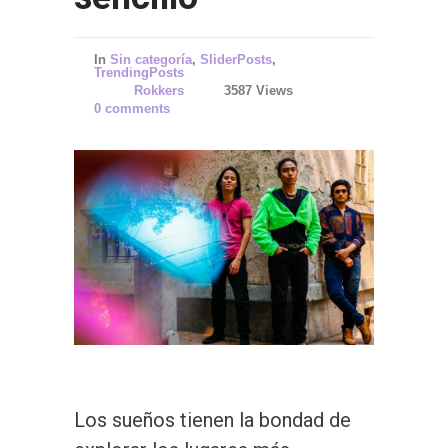
In
Sin categoría
,
SliderPosts
,
TrendingPosts
Rokkers
3587 Views
0 comments
Los sueños tienen la bondad de