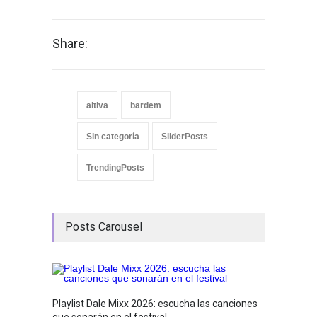
Share:
altiva
bardem
Sin categoría
SliderPosts
TrendingPosts
Posts Carousel
Playlist Dale Mixx 2026: escucha las canciones
GRLS a
que sonarán en el festival
Lemona