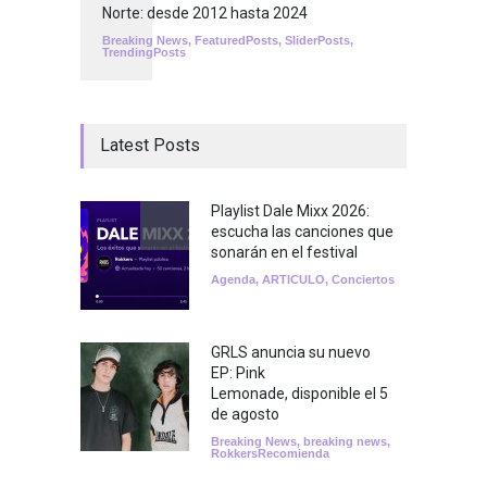
Norte: desde 2012 hasta 2024
Breaking News
,
FeaturedPosts
,
SliderPosts
,
TrendingPosts
Latest Posts
Playlist Dale Mixx 2026:
escucha las canciones que
sonarán en el festival
Agenda
,
ARTICULO
,
Conciertos
GRLS anuncia su nuevo
EP: Pink
Lemonade, disponible el 5
de agosto
Breaking News
,
breaking news
,
RokkersRecomienda