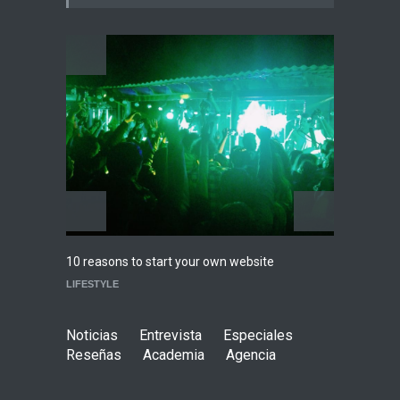
Ciudad de México
Agenda
,
ARTICULO
,
breaking
news
,
Breaking News
,
Conciertos
,
RokkersRecomienda
Highli
Playlist Dale Mixx 2026:
WORLD
escucha las canciones que
sonarán en el festival
Agenda
,
ARTICULO
,
Conciertos
10 reasons to start your own website
LIFESTYLE
Noticias
Entrevista
Especiales
Reseñas
Academia
Agencia