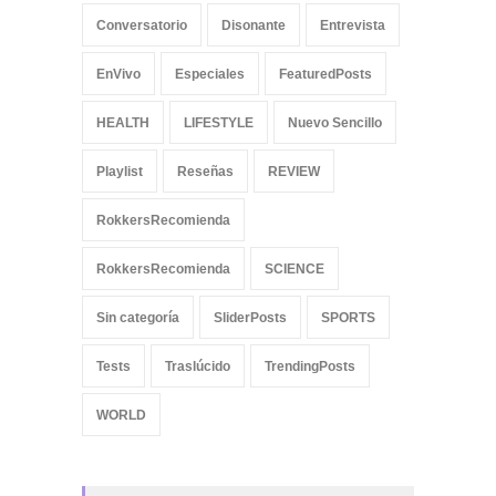
Conversatorio
Disonante
Entrevista
EnVivo
Especiales
FeaturedPosts
HEALTH
LIFESTYLE
Nuevo Sencillo
Playlist
Reseñas
REVIEW
RokkersRecomienda
RokkersRecomienda
SCIENCE
Sin categoría
SliderPosts
SPORTS
Tests
Traslúcido
TrendingPosts
WORLD