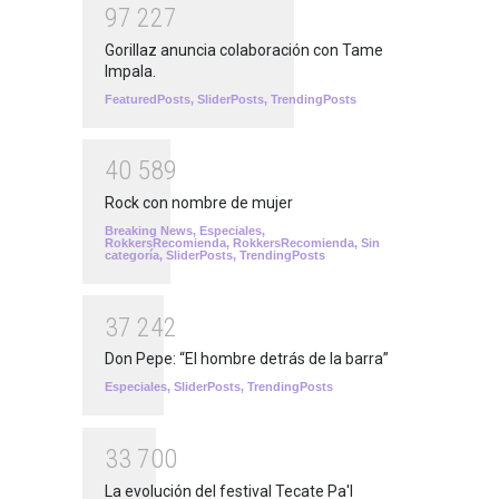
9
7
2
2
7
Gorillaz anuncia colaboración con Tame
Impala.
FeaturedPosts
,
SliderPosts
,
TrendingPosts
4
0
5
8
9
Rock con nombre de mujer
Breaking News
,
Especiales
,
RokkersRecomienda
,
RokkersRecomienda
,
Sin
categoría
,
SliderPosts
,
TrendingPosts
3
7
2
4
2
Don Pepe: “El hombre detrás de la barra”
Especiales
,
SliderPosts
,
TrendingPosts
3
3
7
0
0
La evolución del festival Tecate Pa'l