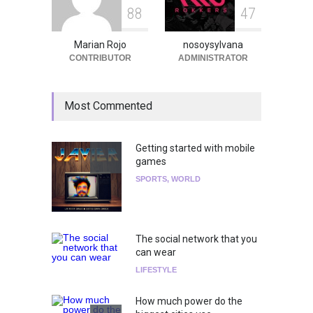
8
8
4
7
Marian Rojo
nosoysylvana
CONTRIBUTOR
ADMINISTRATOR
Most Commented
Getting started with mobile
games
SPORTS
,
WORLD
The social network that you
can wear
LIFESTYLE
How much power do the