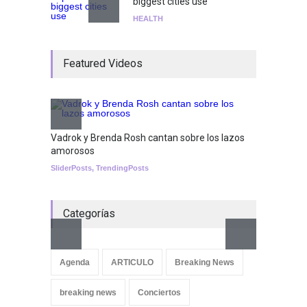
biggest cities use
HEALTH
¡Consigue tus entradas para
Featured Videos
el show de Richie O'Farrill
jugando!
Tests
Nuclear fusion closer to
becoming a reality
Vadrok y Brenda Rosh cantan sobre los lazos
amorosos
SCIENCE
SliderPosts
,
TrendingPosts
Categorías
Aletya
cancio
Agenda
ARTICULO
Breaking News
SliderPo
breaking news
Conciertos