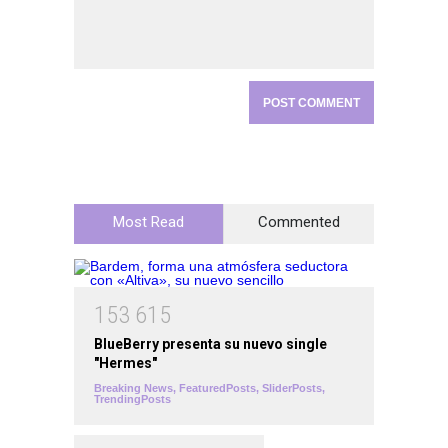
Most Read
Commented
1
5
3
6
1
5
BlueBerry presenta su nuevo single
"Hermes"
Breaking News
,
FeaturedPosts
,
SliderPosts
,
TrendingPosts