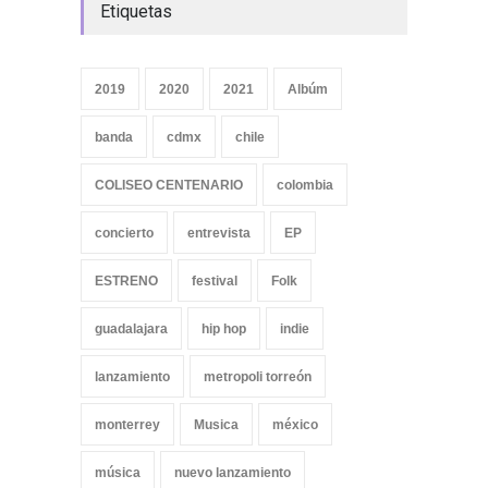
Etiquetas
2019
2020
2021
Albúm
banda
cdmx
chile
COLISEO CENTENARIO
colombia
concierto
entrevista
EP
ESTRENO
festival
Folk
guadalajara
hip hop
indie
lanzamiento
metropoli torreón
monterrey
Musica
méxico
música
nuevo lanzamiento