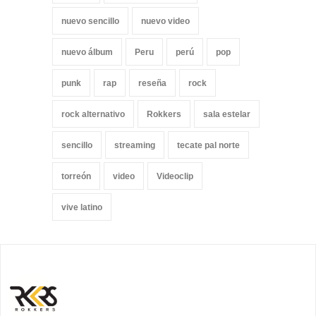
nuevo sencillo
nuevo video
nuevo álbum
Peru
perú
pop
punk
rap
reseña
rock
rock alternativo
Rokkers
sala estelar
sencillo
streaming
tecate pal norte
torreón
video
Videoclip
vive latino