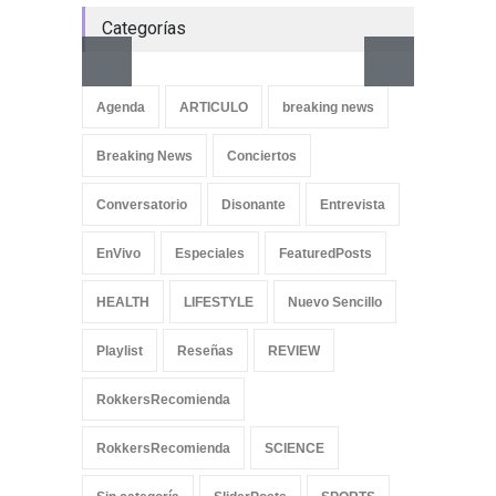
Categorías
Aletya
cancio
Agenda
ARTICULO
breaking news
SliderPo
Breaking News
Conciertos
Conversatorio
Disonante
Entrevista
EnVivo
Especiales
FeaturedPosts
HEALTH
LIFESTYLE
Nuevo Sencillo
Playlist
Reseñas
REVIEW
RokkersRecomienda
RokkersRecomienda
SCIENCE