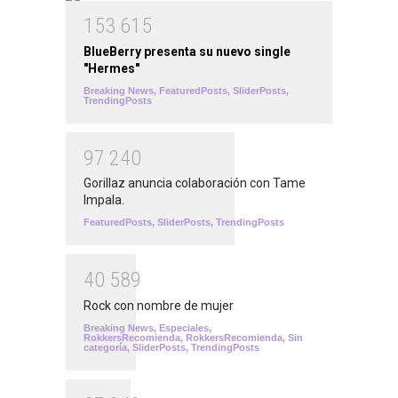
1
5
3
6
1
5
BlueBerry presenta su nuevo single
"Hermes"
Breaking News
,
FeaturedPosts
,
SliderPosts
,
TrendingPosts
9
7
2
4
0
Gorillaz anuncia colaboración con Tame
Impala.
FeaturedPosts
,
SliderPosts
,
TrendingPosts
4
0
5
8
9
Rock con nombre de mujer
Breaking News
,
Especiales
,
RokkersRecomienda
,
RokkersRecomienda
,
Sin
categoría
,
SliderPosts
,
TrendingPosts