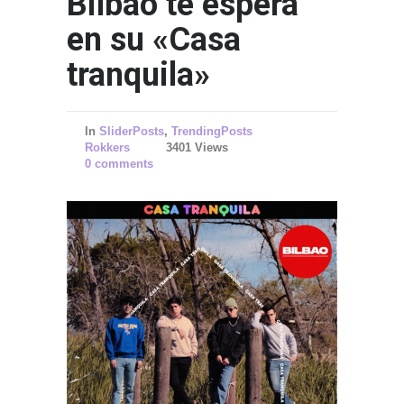
Bilbao te espera
en su «Casa
tranquila»
In
SliderPosts
,
TrendingPosts
Rokkers
3401 Views
0 comments