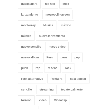
guadalajara
hip hop
indie
lanzamiento
metropoli torreón
monterrey
Musica
méxico
música
nuevo lanzamiento
nuevo sencillo
nuevo video
nuevo álbum
Peru
perú
pop
punk
rap
reseña
rock
rock alternativo
Rokkers
sala estelar
sencillo
streaming
tecate pal norte
torreón
video
Videoclip