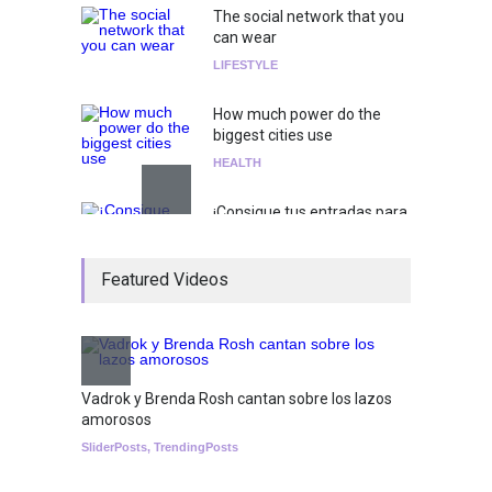
The social network that you
can wear
LIFESTYLE
How much power do the
biggest cities use
HEALTH
¡Consigue tus entradas para
el show de Richie O'Farrill
jugando!
Featured Videos
Tests
Nuclear fusion closer to
becoming a reality
SCIENCE
Vadrok y Brenda Rosh cantan sobre los lazos
amorosos
SliderPosts
,
TrendingPosts