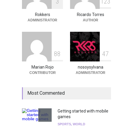
3
1
2
3
Peces Raros anuncia show
en el Auditorio BB de la
Ciudad de México
Rokkers
Ricardo Torres
ADMINISTRATOR
AUTHOR
Agenda
,
ARTICULO
,
Breaking
News
,
breaking news
,
Conciertos
,
RokkersRecomienda
8
8
4
7
Marian Rojo
nosoysylvana
CONTRIBUTOR
ADMINISTRATOR
Most Commented
Getting started with mobile
games
SPORTS
,
WORLD