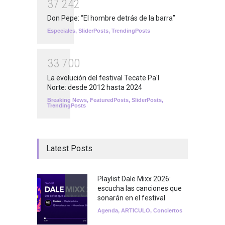
3
7
2
4
2
Don Pepe: “El hombre detrás de la barra”
Especiales
,
SliderPosts
,
TrendingPosts
3
3
7
0
0
La evolución del festival Tecate Pa'l
Norte: desde 2012 hasta 2024
Breaking News
,
FeaturedPosts
,
SliderPosts
,
TrendingPosts
Latest Posts
Playlist Dale Mixx 2026:
escucha las canciones que
sonarán en el festival
Agenda
,
ARTICULO
,
Conciertos