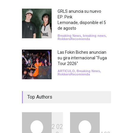
GRLS anuncia su nuevo
EP: Pink
Lemonade, disponible el 5
de agosto
Breaking News
,
breaking news
,
RokkersRecomienda
Las Fokin Biches anuncian
su gira internacional "Fuga
Tour 2026"
ARTICULO
,
Breaking News
,
RokkersRecomienda
Escucha "Pogo Rodeo" lo
Top Authors
nuevo de Psychedelic Porn
Crumpets
Agenda
,
breaking news
,
Breaking News
,
Conciertos
,
FeaturedPosts
,
RokkersRecomienda
,
Sin
categoría
2
0
2