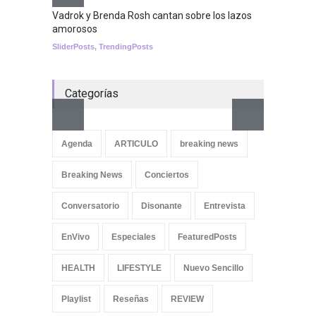
Nuclear fusion closer to
becoming a reality
Vadrok y Brenda Rosh cantan sobre los lazos
amorosos
SCIENCE
SliderPosts
,
TrendingPosts
Categorías
Aletya
cancio
Agenda
ARTICULO
breaking news
SliderPo
Breaking News
Conciertos
Conversatorio
Disonante
Entrevista
EnVivo
Especiales
FeaturedPosts
HEALTH
LIFESTYLE
Nuevo Sencillo
Playlist
Reseñas
REVIEW