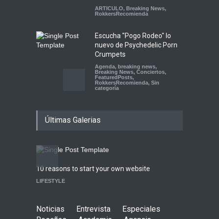
ARTICULO
,
Breaking News
,
RokkersRecomienda
Escucha "Pogo Rodeo" lo
nuevo de Psychedelic Porn
Crumpets
Agenda
,
breaking news
,
Breaking News
,
Conciertos
,
FeaturedPosts
,
RokkersRecomienda
,
Sin
categoría
Peces Raros anuncia show
Últimas Galerias
en el Auditorio BB de la
Ciudad de México
Agenda
,
ARTICULO
,
Breaking
News
,
breaking news
,
Conciertos
,
RokkersRecomienda
10 reasons to start your own website
Highli
Playlist Dale Mixx 2026:
LIFESTYLE
WORLD
escucha las canciones que
sonarán en el festival
Agenda
,
ARTICULO
,
Conciertos
Noticias
Entrevista
Especiales