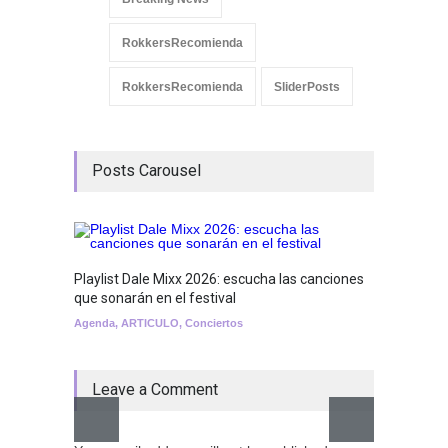
RokkersRecomienda
RokkersRecomienda
SliderPosts
Posts Carousel
Playlist Dale Mixx 2026: escucha las canciones
GRLS a
que sonarán en el festival
Lemona
Agenda
,
ARTICULO
,
Conciertos
Breakin
Leave a Comment