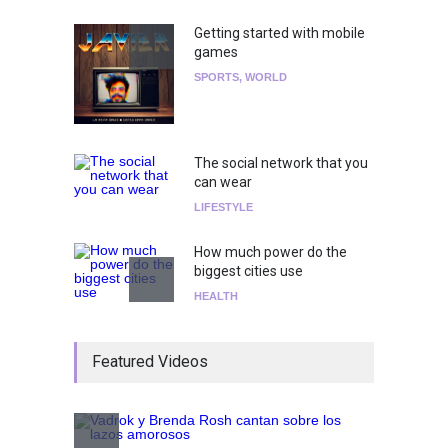
Getting started with mobile
games
SPORTS
,
WORLD
The social network that you
can wear
LIFESTYLE
How much power do the
biggest cities use
HEALTH
¡Consigue tus entradas para
Featured Videos
el show de Richie O'Farrill
jugando!
Tests