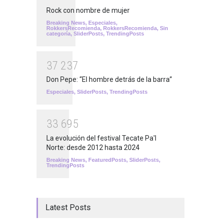
Rock con nombre de mujer
Breaking News
,
Especiales
,
RokkersRecomienda
,
RokkersRecomienda
,
Sin
categoría
,
SliderPosts
,
TrendingPosts
3
7
2
3
7
Don Pepe: “El hombre detrás de la barra”
Especiales
,
SliderPosts
,
TrendingPosts
3
3
6
9
5
La evolución del festival Tecate Pa'l
Norte: desde 2012 hasta 2024
Breaking News
,
FeaturedPosts
,
SliderPosts
,
TrendingPosts
Latest Posts