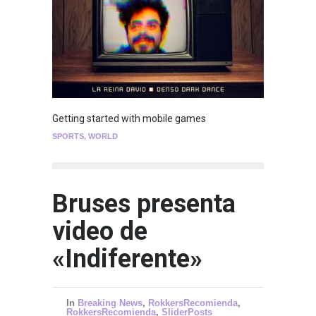
Getting started with mobile games
SPORTS
,
WORLD
Bruses presenta
video de
«Indiferente»
In
Breaking News
,
RokkersRecomienda
,
RokkersRecomienda
,
SliderPosts