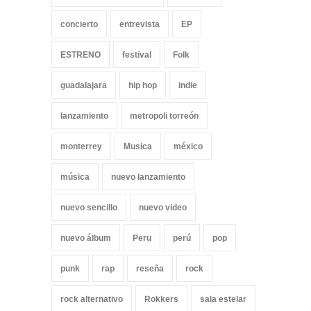
concierto
entrevista
EP
ESTRENO
festival
Folk
guadalajara
hip hop
indie
lanzamiento
metropoli torreón
monterrey
Musica
méxico
música
nuevo lanzamiento
nuevo sencillo
nuevo video
nuevo álbum
Peru
perú
pop
punk
rap
reseña
rock
rock alternativo
Rokkers
sala estelar