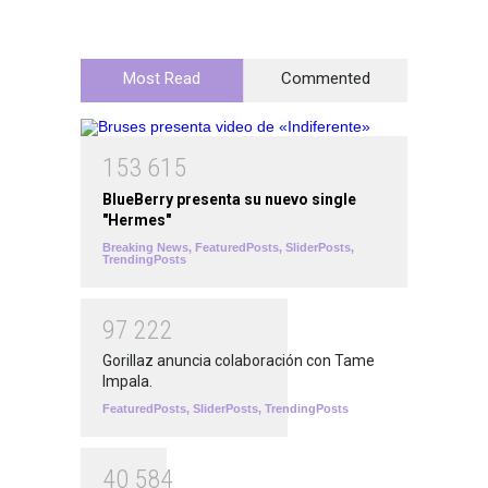
Most Read
Commented
1
5
3
6
1
5
BlueBerry presenta su nuevo single
"Hermes"
Breaking News
,
FeaturedPosts
,
SliderPosts
,
TrendingPosts
9
7
2
2
2
Gorillaz anuncia colaboración con Tame
Impala.
FeaturedPosts
,
SliderPosts
,
TrendingPosts
4
0
5
8
4