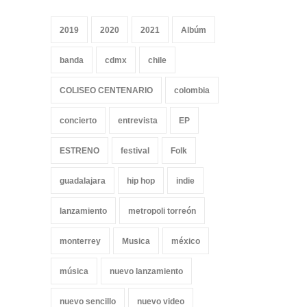
2019
2020
2021
Albúm
banda
cdmx
chile
COLISEO CENTENARIO
colombia
concierto
entrevista
EP
ESTRENO
festival
Folk
guadalajara
hip hop
indie
lanzamiento
metropoli torreón
monterrey
Musica
méxico
música
nuevo lanzamiento
nuevo sencillo
nuevo video