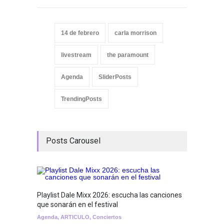
14 de febrero
carla morrison
livestream
the paramount
Agenda
SliderPosts
TrendingPosts
Posts Carousel
Playlist Dale Mixx 2026: escucha las canciones
GRLS a
que sonarán en el festival
Lemona
Agenda
,
ARTICULO
,
Conciertos
Breakin