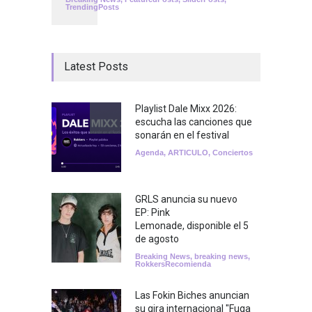
TrendingPosts
Latest Posts
Playlist Dale Mixx 2026:
escucha las canciones que
sonarán en el festival
Agenda
,
ARTICULO
,
Conciertos
GRLS anuncia su nuevo
EP: Pink
Lemonade, disponible el 5
de agosto
Breaking News
,
breaking news
,
RokkersRecomienda
Las Fokin Biches anuncian
su gira internacional "Fuga