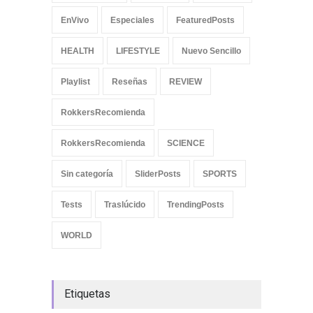
EnVivo
Especiales
FeaturedPosts
HEALTH
LIFESTYLE
Nuevo Sencillo
Playlist
Reseñas
REVIEW
RokkersRecomienda
RokkersRecomienda
SCIENCE
Sin categoría
SliderPosts
SPORTS
Tests
Traslúcido
TrendingPosts
WORLD
Etiquetas