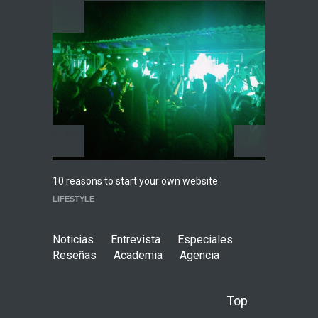
News
,
breaking news
,
Conciertos
,
RokkersRecomienda
Playlist Dale Mixx 2026:
escucha las canciones que
sonarán en el festival
Agenda
,
ARTICULO
,
Conciertos
Highli
10 reasons to start your own website
WORLD
LIFESTYLE
Noticias
Entrevista
Especiales
Reseñas
Academia
Agencia
Top