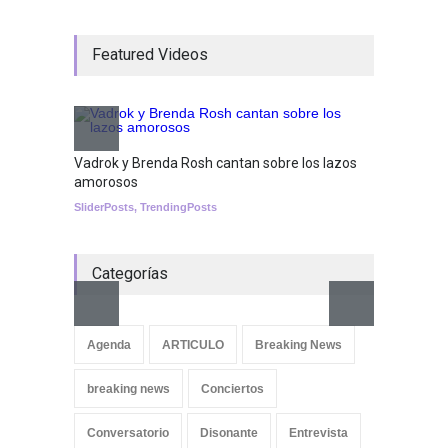
¡Consigue tus entradas para
Featured Videos
el show de Richie O'Farrill
jugando!
Tests
Nuclear fusion closer to
becoming a reality
Vadrok y Brenda Rosh cantan sobre los lazos
amorosos
SCIENCE
SliderPosts
,
TrendingPosts
Categorías
Aletya
cancio
Agenda
ARTICULO
Breaking News
SliderPo
breaking news
Conciertos
Conversatorio
Disonante
Entrevista