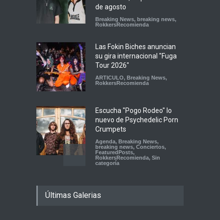
de agosto
Breaking News
,
breaking news
,
RokkersRecomienda
Las Fokin Biches anuncian
su gira internacional "Fuga
Tour 2026"
ARTICULO
,
Breaking News
,
RokkersRecomienda
Escucha "Pogo Rodeo" lo
nuevo de Psychedelic Porn
Crumpets
Agenda
,
Breaking News
,
breaking news
,
Conciertos
,
FeaturedPosts
,
RokkersRecomienda
,
Sin
categoría
Peces Raros anuncia show
Últimas Galerias
en el Auditorio BB de la
Ciudad de México
Agenda
,
ARTICULO
,
Breaking