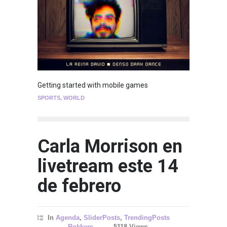
Getting started with mobile games
SPORTS
,
WORLD
Carla Morrison en
livetream este 14
de febrero
In
Agenda
,
SliderPosts
,
TrendingPosts
Rokkers
5118 Views