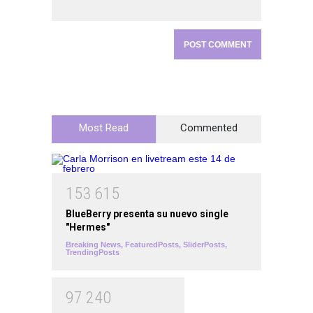
Most Read
Commented
1
5
3
6
1
5
BlueBerry presenta su nuevo single
"Hermes"
Breaking News
,
FeaturedPosts
,
SliderPosts
,
TrendingPosts
9
7
2
4
0