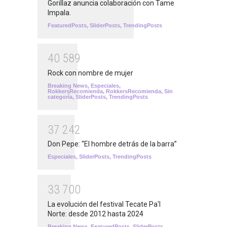
Gorillaz anuncia colaboración con Tame
Impala.
FeaturedPosts
,
SliderPosts
,
TrendingPosts
4
0
5
8
9
Rock con nombre de mujer
Breaking News
,
Especiales
,
RokkersRecomienda
,
RokkersRecomienda
,
Sin
categoría
,
SliderPosts
,
TrendingPosts
3
7
2
4
2
Don Pepe: “El hombre detrás de la barra”
Especiales
,
SliderPosts
,
TrendingPosts
3
3
7
0
0
La evolución del festival Tecate Pa'l
Norte: desde 2012 hasta 2024
Breaking News
,
FeaturedPosts
,
SliderPosts
,