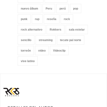
nuevo álbum
Peru
perú
pop
punk
rap
reseña
rock
rock alternativo
Rokkers
sala estelar
sencillo
streaming
tecate pal norte
torreón
video
Videoclip
vive latino