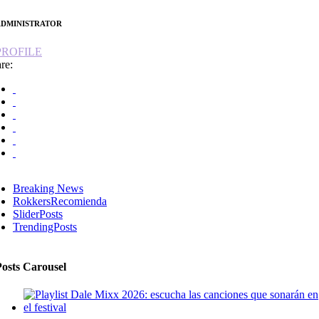
ADMINISTRATOR
PROFILE
re:
Breaking News
RokkersRecomienda
SliderPosts
TrendingPosts
Posts Carousel