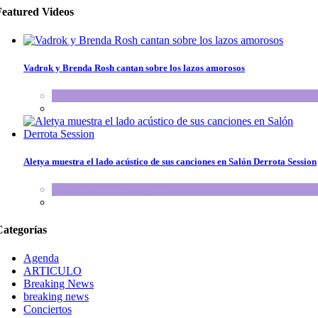
Featured Videos
Vadrok y Brenda Rosh cantan sobre los lazos amorosos
SliderPosts
,
TrendingPosts
Aletya muestra el lado acústico de sus canciones en Salón Derrota Session
SliderPosts
,
TrendingPosts
Categorías
Agenda
ARTICULO
Breaking News
breaking news
Conciertos