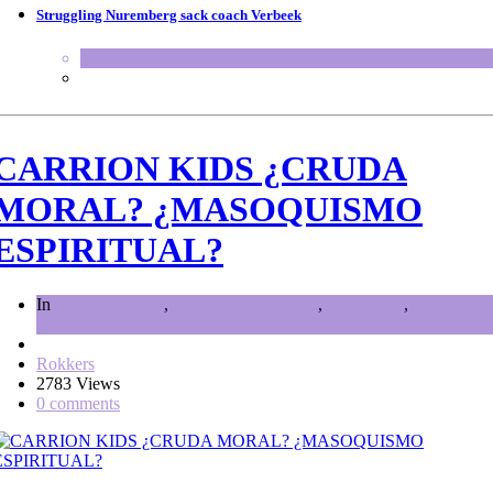
Struggling Nuremberg sack coach Verbeek
HEALTH
CARRION KIDS ¿CRUDA
MORAL? ¿MASOQUISMO
ESPIRITUAL?
In
Breaking News
,
RokkersRecomienda
,
SliderPosts
,
TrendingPosts
Rokkers
2783 Views
0 comments