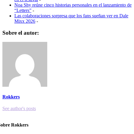
Noa Shy reúne cinco historias personales en el lanzamiento de
“Letters”
-
Las colaboraciones sorpresa que los fans sueñan ver en Dale
Mixx 2026
-
Sobre el autor:
Rokkers
See author's posts
Sobre Rokkers