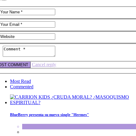
Cancel reply
Most Read
Commented
BlueBerry presenta su nuevo single "Hermes"
Breaking News
,
FeaturedPosts
,
SliderPosts
,
TrendingPosts