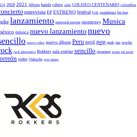
2021
banda
cdmx
2020
Albúm
COLISEO CENTENARIO
colombia
019
chile
concierto
entrevista
EP
ESTRENO
festival
Folk
guadalajara
hip hop
lanzamiento
Musica
indie
monterrey
metropoli torreón
nuevo
nuevo lanzamiento
méxico
música
sencillo
Peru
pop
perú
nuevo álbum
rap
reseña
nuevo video
punk
rock
sencillo
sala estelar
Rokkers
rock alternativo
streaming
tecate pal norte
torreón
video
Videoclip
vive latino