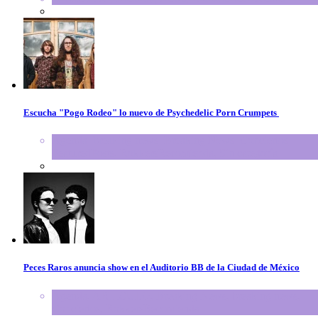
Escucha "Pogo Rodeo" lo nuevo de Psychedelic Porn Crumpets
Agenda
,
breaking news
,
Breaking News
,
Conciertos
,
FeaturedPosts
,
RokkersRecomienda
,
Sin categoría
Peces Raros anuncia show en el Auditorio BB de la Ciudad de México
Agenda
,
ARTICULO
,
Breaking News
,
breaking news
,
Conciertos
,
RokkersRecomienda