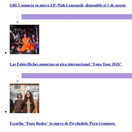
GRLS anuncia su nuevo EP: Pink Lemonade, disponible el 5 de agosto
Breaking News
,
breaking news
,
RokkersRecomienda
Las Fokin Biches anuncian su gira internacional "Fuga Tour 2026"
ARTICULO
,
Breaking News
,
RokkersRecomienda
Escucha "Pogo Rodeo" lo nuevo de Psychedelic Porn Crumpets