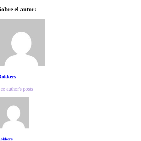
Sobre el autor:
Rokkers
ee author's posts
okkers