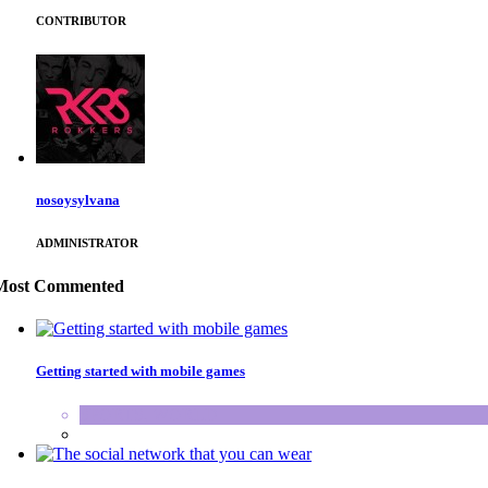
CONTRIBUTOR
nosoysylvana
ADMINISTRATOR
Most Commented
Getting started with mobile games
SPORTS
,
WORLD