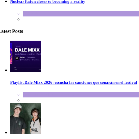
Nuclear fusion closer to becoming a reality
SCIENCE
atest Posts
Playlist Dale Mixx 2026: escucha las canciones que sonarán en el festival
Agenda
,
ARTICULO
,
Conciertos