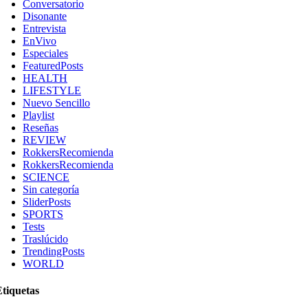
Conversatorio
Disonante
Entrevista
EnVivo
Especiales
FeaturedPosts
HEALTH
LIFESTYLE
Nuevo Sencillo
Playlist
Reseñas
REVIEW
RokkersRecomienda
RokkersRecomienda
SCIENCE
Sin categoría
SliderPosts
SPORTS
Tests
Traslúcido
TrendingPosts
WORLD
Etiquetas