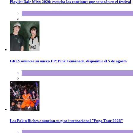
Playlist Dale Mixx 2026: escucha las canciones que sonarán en el festival
Agenda
,
ARTICULO
,
Conciertos
GRLS anuncia su nuevo EP: Pink Lemonade, disponible el 5 de agosto
Breaking News
,
breaking news
,
RokkersRecomienda
Las Fokin Biches anuncian su gira internacional "Fuga Tour 2026"
ARTICULO
,
Breaking News
,
RokkersRecomienda