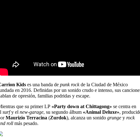
Carrion Kids
es una banda de
punk rock
de la Ciudad de México
undada en 2016. Definidas por un sonido crudo e intenso, sus cancione
ablan de opresión, familias podridas y escape.
ientras que su primer LP
«Party down at Chittagong»
se centra en
el
surf
y el
new-garage
, su segundo álbum
«Animal Deluxe»
, producid
por
Maurizio Terracina
(
Zurdok
), alcanza un sonido
grunge
y
rock
nd roll
más pesado.