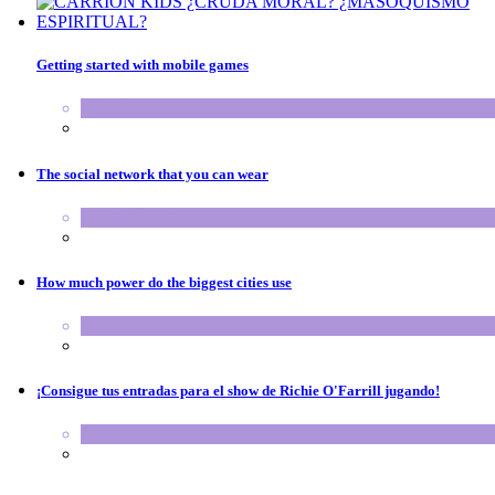
Getting started with mobile games
SPORTS
,
WORLD
The social network that you can wear
LIFESTYLE
How much power do the biggest cities use
HEALTH
¡Consigue tus entradas para el show de Richie O'Farrill jugando!
Tests