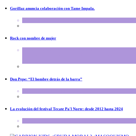
Gorillaz anuncia colaboración con Tame Impala.
FeaturedPosts
,
SliderPosts
,
TrendingPosts
Rock con nombre de mujer
Breaking News
,
Especiales
,
RokkersRecomienda
,
RokkersRecomienda
,
Sin categoría
,
SliderPosts
,
TrendingPosts
Don Pepe: “El hombre detrás de la barra”
Especiales
,
SliderPosts
,
TrendingPosts
La evolución del festival Tecate Pa'l Norte: desde 2012 hasta 2024
Breaking News
,
FeaturedPosts
,
SliderPosts
,
TrendingPosts