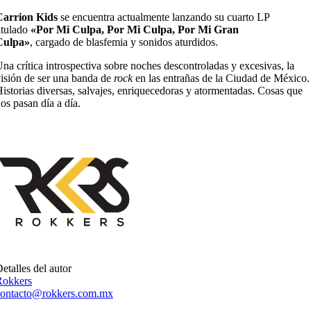
Carrion Kids
se encuentra actualmente lanzando su cuarto LP
itulado
«Por Mi Culpa, Por Mi Culpa, Por Mi Gran
Culpa»
,
cargado de blasfemia y sonidos aturdidos.
na crítica introspectiva sobre noches descontroladas y excesivas, la
isión de ser una banda de
rock
en las entrañas de la Ciudad de México.
istorias diversas, salvajes, enriquecedoras y atormentadas. Cosas que
os pasan día a día.
etalles del autor
Rokkers
contacto@rokkers.com.mx