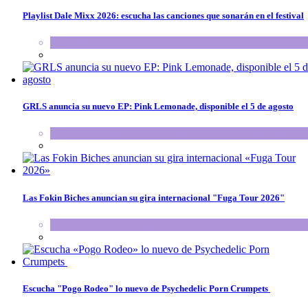
Playlist Dale Mixx 2026: escucha las canciones que sonarán en el festival
Agenda
,
ARTICULO
,
Conciertos
GRLS anuncia su nuevo EP: Pink Lemonade, disponible el 5 de agosto
Breaking News
,
breaking news
,
RokkersRecomienda
Las Fokin Biches anuncian su gira internacional "Fuga Tour 2026"
ARTICULO
,
Breaking News
,
RokkersRecomienda
Escucha "Pogo Rodeo" lo nuevo de Psychedelic Porn Crumpets