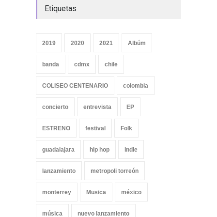
Etiquetas
2019
2020
2021
Albúm
banda
cdmx
chile
COLISEO CENTENARIO
colombia
concierto
entrevista
EP
ESTRENO
festival
Folk
guadalajara
hip hop
indie
lanzamiento
metropoli torreón
monterrey
Musica
méxico
música
nuevo lanzamiento