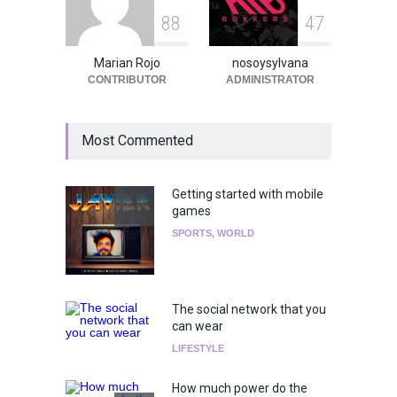
8
8
4
7
Marian Rojo
nosoysylvana
CONTRIBUTOR
ADMINISTRATOR
Most Commented
Getting started with mobile
games
SPORTS
,
WORLD
The social network that you
can wear
LIFESTYLE
How much power do the