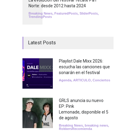
Norte: desde 2012 hasta 2024
Breaking News
,
FeaturedPosts
,
SliderPosts
,
TrendingPosts
Latest Posts
Playlist Dale Mixx 2026:
escucha las canciones que
sonarán en el festival
Agenda
,
ARTICULO
,
Conciertos
GRLS anuncia su nuevo
EP: Pink
Lemonade, disponible el 5
de agosto
Breaking News
,
breaking news
,
RokkersRecomienda