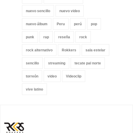
nuevo sencillo
nuevo video
nuevo álbum
Peru
perú
pop
punk
rap
reseña
rock
rock alternativo
Rokkers
sala estelar
sencillo
streaming
tecate pal norte
torreón
video
Videoclip
vive latino