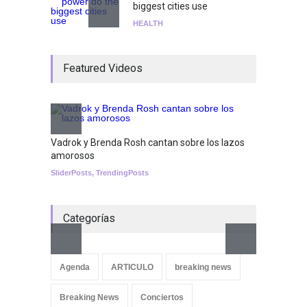
biggest cities use
HEALTH
¡Consigue tus entradas para
Featured Videos
el show de Richie O'Farrill
jugando!
Tests
Nuclear fusion closer to
becoming a reality
Vadrok y Brenda Rosh cantan sobre los lazos
amorosos
SCIENCE
SliderPosts
,
TrendingPosts
Categorías
Aletya
cancio
Agenda
ARTICULO
breaking news
SliderPo
Breaking News
Conciertos