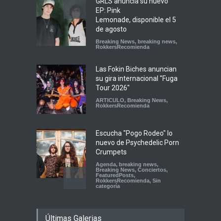
GRLS anuncia su nuevo
EP: Pink
Lemonade, disponible el 5
de agosto
Breaking News
,
breaking news
,
RokkersRecomienda
Las Fokin Biches anuncian
su gira internacional "Fuga
Tour 2026"
ARTICULO
,
Breaking News
,
RokkersRecomienda
Escucha "Pogo Rodeo" lo
nuevo de Psychedelic Porn
Crumpets
Agenda
,
breaking news
,
Breaking News
,
Conciertos
,
FeaturedPosts
,
RokkersRecomienda
,
Sin
categoría
Peces Raros anuncia show
Últimas Galerias
en el Auditorio BB de la