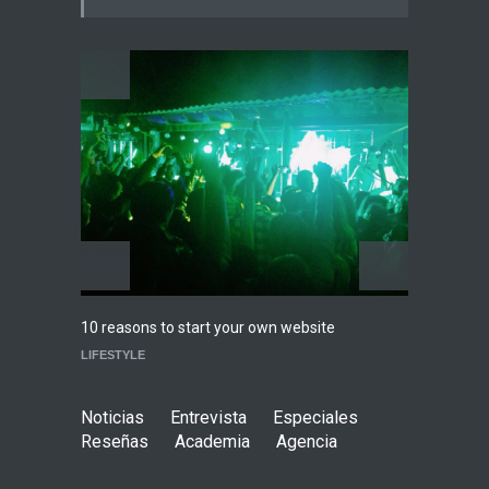
Ciudad de México
Agenda
,
ARTICULO
,
Breaking
News
,
breaking news
,
Conciertos
,
RokkersRecomienda
Playlist Dale Mixx 2026:
escucha las canciones que
sonarán en el festival
Agenda
,
ARTICULO
,
Conciertos
Highli
10 reasons to start your own website
WORLD
LIFESTYLE
Noticias
Entrevista
Especiales
Reseñas
Academia
Agencia