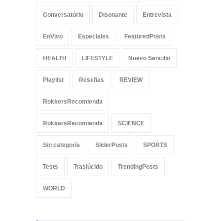
Conversatorio
Disonante
Entrevista
EnVivo
Especiales
FeaturedPosts
HEALTH
LIFESTYLE
Nuevo Sencillo
Playlist
Reseñas
REVIEW
RokkersRecomienda
RokkersRecomienda
SCIENCE
Sin categoría
SliderPosts
SPORTS
Tests
Traslúcido
TrendingPosts
WORLD