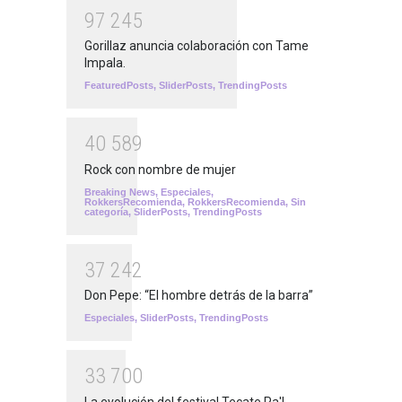
9
7
2
4
5
Gorillaz anuncia colaboración con Tame
Impala.
FeaturedPosts
,
SliderPosts
,
TrendingPosts
4
0
5
8
9
Rock con nombre de mujer
Breaking News
,
Especiales
,
RokkersRecomienda
,
RokkersRecomienda
,
Sin
categoría
,
SliderPosts
,
TrendingPosts
3
7
2
4
2
Don Pepe: “El hombre detrás de la barra”
Especiales
,
SliderPosts
,
TrendingPosts
3
3
7
0
0
La evolución del festival Tecate Pa'l