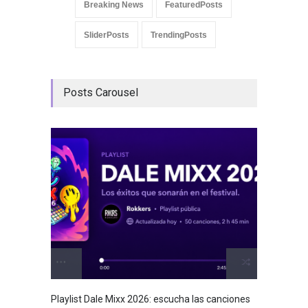
Breaking News
FeaturedPosts
SliderPosts
TrendingPosts
Posts Carousel
GRLS a
Lemona
Breakin
Playlist Dale Mixx 2026: escucha las canciones