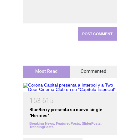
Most Read
Commented
1
5
3
6
1
5
BlueBerry presenta su nuevo single
"Hermes"
Breaking News
,
FeaturedPosts
,
SliderPosts
,
TrendingPosts