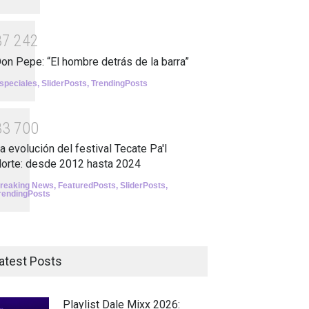
3
7
2
4
2
on Pepe: “El hombre detrás de la barra”
speciales
,
SliderPosts
,
TrendingPosts
3
3
7
0
0
a evolución del festival Tecate Pa'l
orte: desde 2012 hasta 2024
reaking News
,
FeaturedPosts
,
SliderPosts
,
rendingPosts
atest Posts
Playlist Dale Mixx 2026: