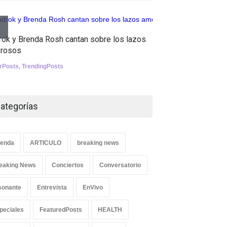
Tests
Aletya mue
Nuclear fusion closer to
rok y Brenda Rosh cantan sobre los lazos
canciones 
becoming a reality
rosos
SliderPosts
,
SCIENCE
erPosts
,
TrendingPosts
ategorías
enda
ARTICULO
breaking news
eaking News
Conciertos
Conversatorio
sonante
Entrevista
EnVivo
peciales
FeaturedPosts
HEALTH