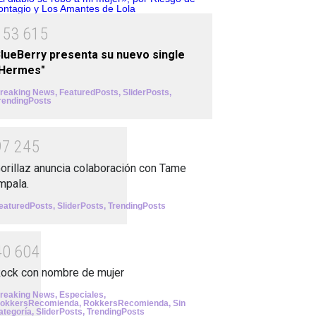
1
5
3
6
1
5
lueBerry presenta su nuevo single
"Hermes"
reaking News
,
FeaturedPosts
,
SliderPosts
,
rendingPosts
9
7
2
4
5
orillaz anuncia colaboración con Tame
mpala.
eaturedPosts
,
SliderPosts
,
TrendingPosts
4
0
6
0
4
ock con nombre de mujer
reaking News
,
Especiales
,
okkersRecomienda
,
RokkersRecomienda
,
Sin
ategoría
,
SliderPosts
,
TrendingPosts