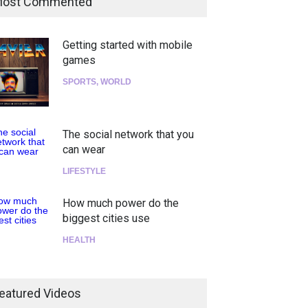
ost Commented
Getting started with mobile
games
SPORTS
,
WORLD
The social network that you
can wear
LIFESTYLE
How much power do the
biggest cities use
HEALTH
¡Consigue tus entradas para
el show de Richie O'Farrill
eatured Videos
jugando!