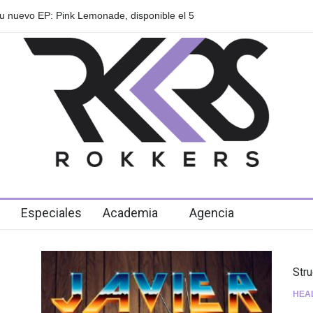
 anuncian su gira internacional "Fuga Tour
Playlist Dale Mixx 2
en el festival
Especiales
Academia
Agencia
Str
HEA