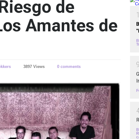
 Riesgo de
Los Amantes de
B
B
T
kkers
3897 Views
0 comments
G
I
F
R
B
R
c