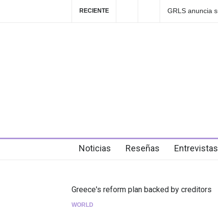
Las Fokin Biches
RECIENTE
2026"
5 days ago
Noticias
Reseñas
Entrevistas
Greece's reform plan backed by creditors
WORLD