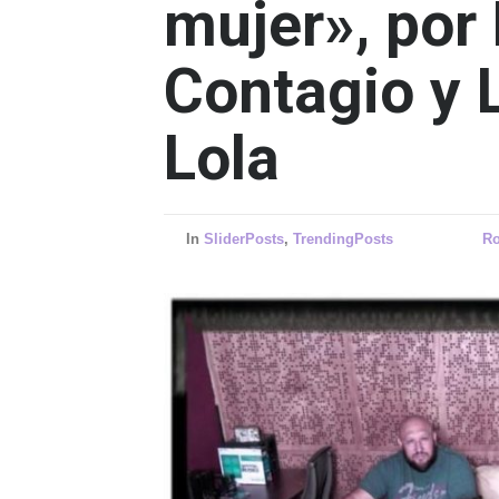
mujer», por
Contagio y 
Lola
In
SliderPosts
,
TrendingPosts
Ro