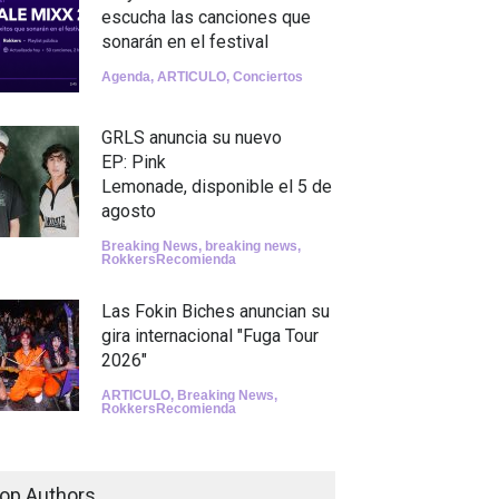
escucha las canciones que
sonarán en el festival
Agenda
,
ARTICULO
,
Conciertos
GRLS anuncia su nuevo
EP: Pink
Lemonade, disponible el 5 de
agosto
Breaking News
,
breaking news
,
RokkersRecomienda
Las Fokin Biches anuncian su
gira internacional "Fuga Tour
2026"
ARTICULO
,
Breaking News
,
RokkersRecomienda
Escucha "Pogo Rodeo" lo
nuevo de Psychedelic Porn
op Authors