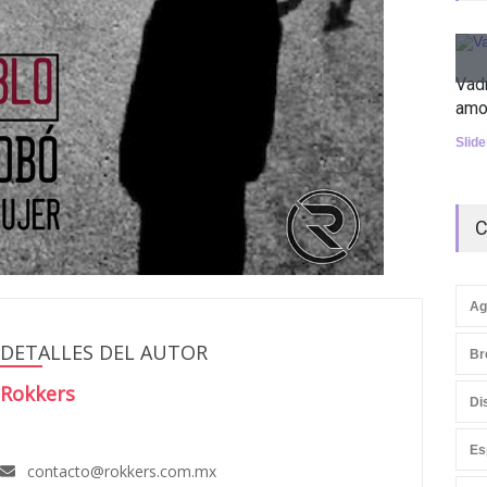
Vad
amo
Slid
C
Ag
DETALLES DEL AUTOR
Br
Rokkers
Di
Es
contacto@rokkers.com.mx