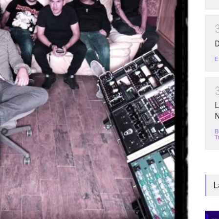
D
E
L
N
B
T
L