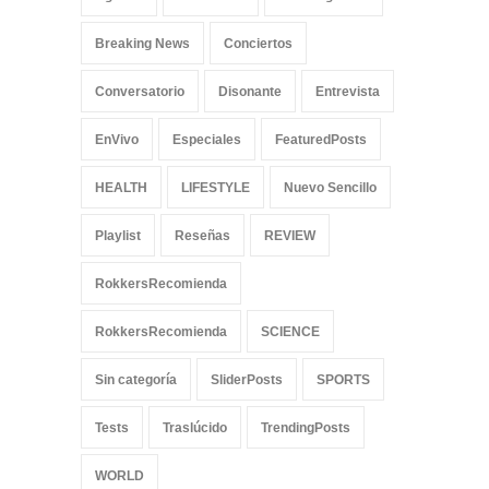
Breaking News
Conciertos
Conversatorio
Disonante
Entrevista
EnVivo
Especiales
FeaturedPosts
HEALTH
LIFESTYLE
Nuevo Sencillo
Playlist
Reseñas
REVIEW
RokkersRecomienda
RokkersRecomienda
SCIENCE
Sin categoría
SliderPosts
SPORTS
Tests
Traslúcido
TrendingPosts
WORLD