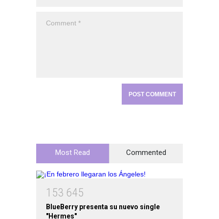
Most Read
Commented
1
5
3
6
4
5
BlueBerry presenta su nuevo single
"Hermes"