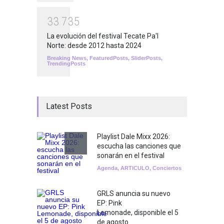
3
3
7
3
5
La evolución del festival Tecate Pa'l
Norte: desde 2012 hasta 2024
Breaking News
,
FeaturedPosts
,
SliderPosts
,
TrendingPosts
Latest Posts
Playlist Dale Mixx 2026:
escucha las canciones que
sonarán en el festival
Agenda
,
ARTICULO
,
Conciertos
GRLS anuncia su nuevo
EP: Pink
Lemonade, disponible el 5
de agosto