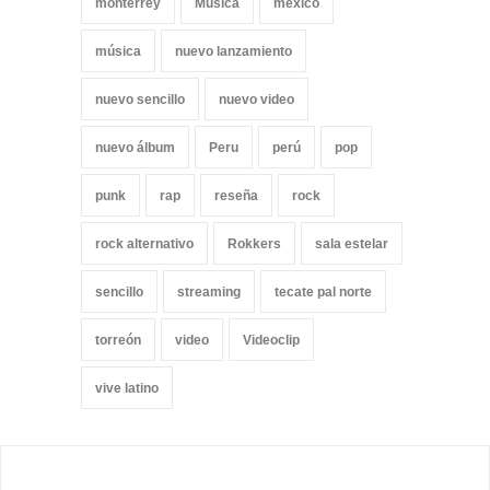
monterrey
Musica
méxico
música
nuevo lanzamiento
nuevo sencillo
nuevo video
nuevo álbum
Peru
perú
pop
punk
rap
reseña
rock
rock alternativo
Rokkers
sala estelar
sencillo
streaming
tecate pal norte
torreón
video
Videoclip
vive latino