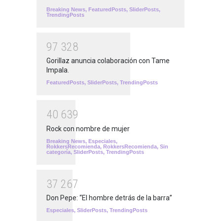
Breaking News
,
FeaturedPosts
,
SliderPosts
,
TrendingPosts
9
7
3
2
8
Gorillaz anuncia colaboración con Tame
Impala.
FeaturedPosts
,
SliderPosts
,
TrendingPosts
4
0
6
3
9
Rock con nombre de mujer
Breaking News
,
Especiales
,
RokkersRecomienda
,
RokkersRecomienda
,
Sin
categoría
,
SliderPosts
,
TrendingPosts
3
7
2
6
7
Don Pepe: “El hombre detrás de la barra”
Especiales
,
SliderPosts
,
TrendingPosts