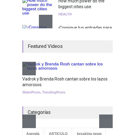
How much power do the
biggest cities use
HEALTH
¡Consigue tus entradas para
el show de Richie O'Farrill
jugando!
Featured Videos
Tests
Nuclear fusion closer to
becoming a reality
SCIENCE
Vadrok y Brenda Rosh cantan sobre los lazos
amorosos
SliderPosts
,
TrendingPosts
Categorías
Aletya
cancio
Agenda
ARTICULO
breaking news
SliderPo