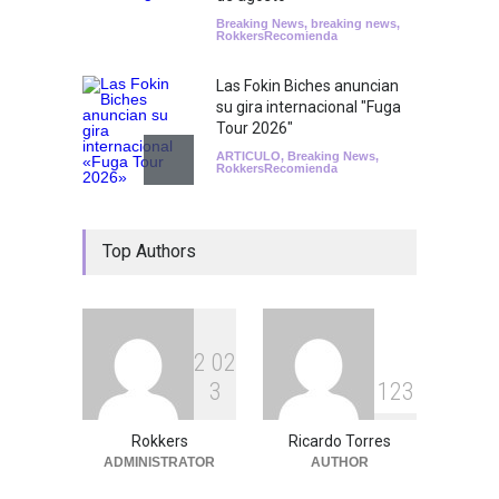
Breaking News
,
breaking news
,
RokkersRecomienda
Las Fokin Biches anuncian
su gira internacional "Fuga
Tour 2026"
ARTICULO
,
Breaking News
,
RokkersRecomienda
Escucha "Pogo Rodeo" lo
Top Authors
nuevo de Psychedelic Porn
Crumpets
Agenda
,
breaking news
,
Breaking News
,
Conciertos
,
FeaturedPosts
,
RokkersRecomienda
,
Sin
categoría
2
0
2
3
1
2
3
Peces Raros anuncia show
en el Auditorio BB de la
Ciudad de México
Rokkers
Ricardo Torres
ADMINISTRATOR
AUTHOR
Agenda
,
ARTICULO
,
Breaking
News
,
breaking news
,
Conciertos
,
RokkersRecomienda