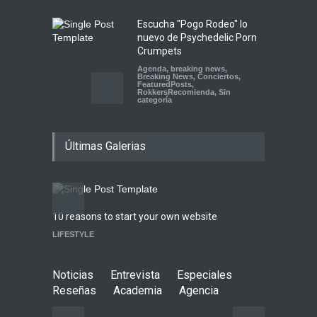
Escucha "Pogo Rodeo" lo
nuevo de Psychedelic Porn
Crumpets
Agenda
,
breaking news
,
Breaking News
,
Conciertos
,
FeaturedPosts
,
RokkersRecomienda
,
Sin
categoría
Peces Raros anuncia show
Últimas Galerias
en el Auditorio BB de la
Ciudad de México
Agenda
,
ARTICULO
,
Breaking
News
,
breaking news
,
Conciertos
,
RokkersRecomienda
10 reasons to start your own website
Highli
Playlist Dale Mixx 2026:
LIFESTYLE
WORLD
escucha las canciones que
sonarán en el festival
Agenda
,
ARTICULO
,
Conciertos
Noticias
Entrevista
Especiales
Reseñas
Academia
Agencia