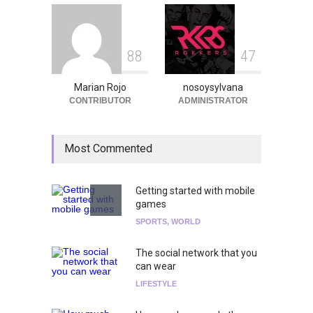
8
8
4
7
Marian Rojo
nosoysylvana
CONTRIBUTOR
ADMINISTRATOR
Most Commented
Getting started with mobile
games
SPORTS
,
WORLD
The social network that you
can wear
LIFESTYLE