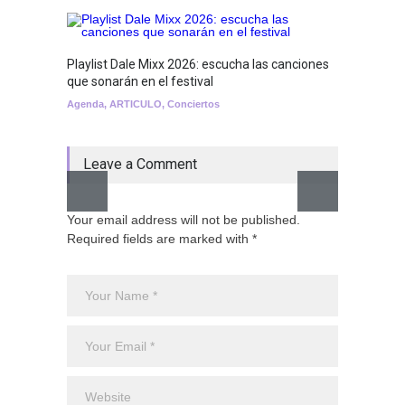
Playlist Dale Mixx 2026: escucha las canciones
GRLS a
que sonarán en el festival
Lemona
Agenda
,
ARTICULO
,
Conciertos
Breakin
Leave a Comment
Your email address will not be published.
Required fields are marked with *