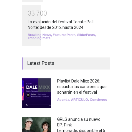
3
3
7
0
0
La evolución del festival Tecate Pa'l
Norte: desde 2012 hasta 2024
Breaking News
,
FeaturedPosts
,
SliderPosts
,
TrendingPosts
Latest Posts
Playlist Dale Mixx 2026:
escucha las canciones que
sonarán en el festival
Agenda
,
ARTICULO
,
Conciertos
GRLS anuncia su nuevo
EP: Pink
Lemonade, disponible el 5