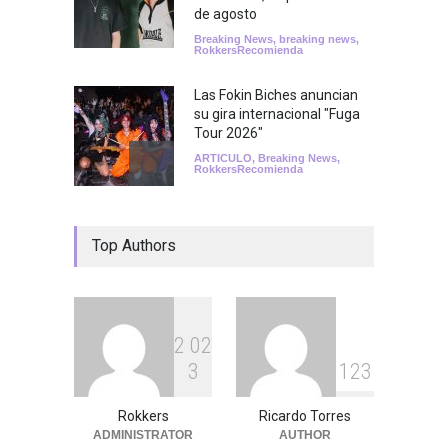
de agosto
Breaking News
,
breaking news
,
RokkersRecomienda
Las Fokin Biches anuncian
su gira internacional "Fuga
Tour 2026"
ARTICULO
,
Breaking News
,
RokkersRecomienda
Escucha "Pogo Rodeo" lo
Top Authors
nuevo de Psychedelic Porn
Crumpets
Agenda
,
breaking news
,
Breaking News
,
Conciertos
,
FeaturedPosts
,
RokkersRecomienda
,
Sin
categoría
2
0
2
3
1
2
3
Peces Raros anuncia show
en el Auditorio BB de la
Ciudad de México
Rokkers
Ricardo Torres
ADMINISTRATOR
AUTHOR
Agenda
,
ARTICULO
,
Breaking