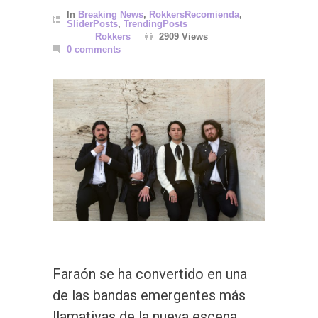
In
Breaking News
,
RokkersRecomienda
,
SliderPosts
,
TrendingPosts
Rokkers
2909 Views
0 comments
Faraón se ha convertido en una
de las bandas emergentes más
llamativas de la nueva escena