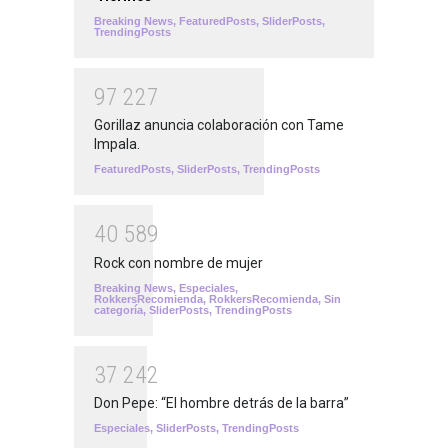
Breaking News
,
FeaturedPosts
,
SliderPosts
,
TrendingPosts
9
7
2
2
7
Gorillaz anuncia colaboración con Tame
Impala.
FeaturedPosts
,
SliderPosts
,
TrendingPosts
4
0
5
8
9
Rock con nombre de mujer
Breaking News
,
Especiales
,
RokkersRecomienda
,
RokkersRecomienda
,
Sin
categoría
,
SliderPosts
,
TrendingPosts
3
7
2
4
2
Don Pepe: “El hombre detrás de la barra”
Especiales
,
SliderPosts
,
TrendingPosts