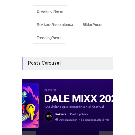
Breaking News
RokkersRecomienda
SliderPosts
TrendingPosts
Posts Carousel
GRLS a
Lemona
Breakin