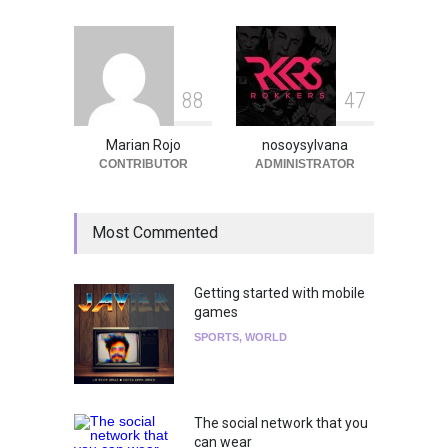
News
,
breaking news
,
Conciertos
,
RokkersRecomienda
8
8
4
7
Marian Rojo
nosoysylvana
CONTRIBUTOR
ADMINISTRATOR
Most Commented
Getting started with mobile
games
SPORTS
,
WORLD
The social network that you
can wear