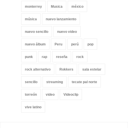
monterrey
Musica
méxico
música
nuevo lanzamiento
nuevo sencillo
nuevo video
nuevo álbum
Peru
perú
pop
punk
rap
reseña
rock
rock alternativo
Rokkers
sala estelar
sencillo
streaming
tecate pal norte
torreón
video
Videoclip
vive latino