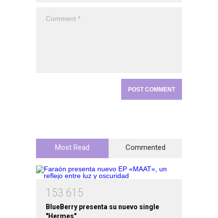
Most Read
Commented
1
5
3
6
1
5
BlueBerry presenta su nuevo single
"Hermes"