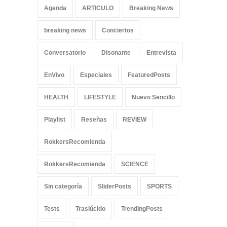
Agenda
ARTICULO
Breaking News
SliderPo
breaking news
Conciertos
Conversatorio
Disonante
Entrevista
EnVivo
Especiales
FeaturedPosts
HEALTH
LIFESTYLE
Nuevo Sencillo
Playlist
Reseñas
REVIEW
RokkersRecomienda
RokkersRecomienda
SCIENCE
Sin categoría
SliderPosts
SPORTS
Tests
Traslúcido
TrendingPosts