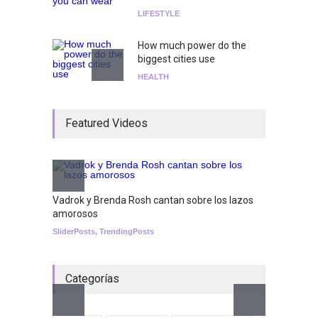
LIFESTYLE
How much power do the
biggest cities use
HEALTH
¡Consigue tus entradas para
Featured Videos
el show de Richie O'Farrill
jugando!
Tests
Nuclear fusion closer to
becoming a reality
Vadrok y Brenda Rosh cantan sobre los lazos
amorosos
SCIENCE
SliderPosts
,
TrendingPosts
Categorías
Aletya
cancio