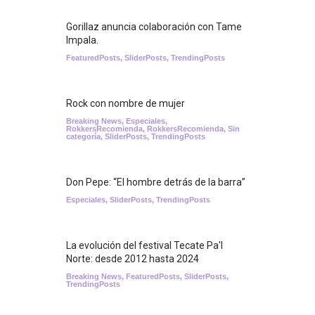
Gorillaz anuncia colaboración con Tame
Impala.
FeaturedPosts
,
SliderPosts
,
TrendingPosts
Rock con nombre de mujer
Breaking News
,
Especiales
,
RokkersRecomienda
,
RokkersRecomienda
,
Sin
categoría
,
SliderPosts
,
TrendingPosts
Don Pepe: “El hombre detrás de la barra”
Especiales
,
SliderPosts
,
TrendingPosts
La evolución del festival Tecate Pa'l
Norte: desde 2012 hasta 2024
Breaking News
,
FeaturedPosts
,
SliderPosts
,
TrendingPosts