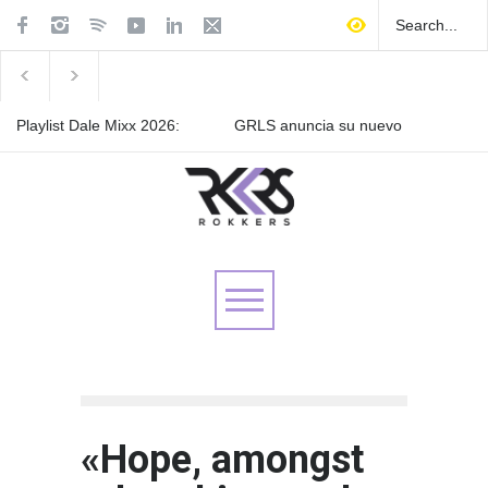
Playlist Dale Mixx 2026:
GRLS anuncia su nuevo
escucha las canciones que
EP: Pink
sonarán en el festival
Lemonade, disponible el 5
de agosto
Las Fokin Biches anuncian
su gira internacional "Fuga
Tour 2026"
«Hope, amongst