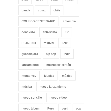
banda
cdmx
chile
COLISEO CENTENARIO
colombia
concierto
entrevista
EP
ESTRENO
festival
Folk
guadalajara
hip hop
indie
lanzamiento
metropoli torreón
monterrey
Musica
méxico
música
nuevo lanzamiento
nuevo sencillo
nuevo video
nuevo álbum
Peru
perú
pop