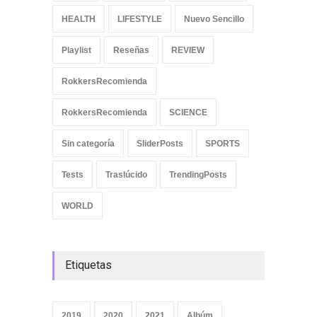
HEALTH
LIFESTYLE
Nuevo Sencillo
Playlist
Reseñas
REVIEW
RokkersRecomienda
RokkersRecomienda
SCIENCE
Sin categoría
SliderPosts
SPORTS
Tests
Traslúcido
TrendingPosts
WORLD
Etiquetas
2019
2020
2021
Albúm