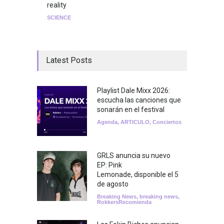
reality
SCIENCE
Latest Posts
Playlist Dale Mixx 2026:
escucha las canciones que
sonarán en el festival
Agenda
,
ARTICULO
,
Conciertos
GRLS anuncia su nuevo
EP: Pink
Lemonade, disponible el 5
de agosto
Breaking News
,
breaking news
,
RokkersRecomienda