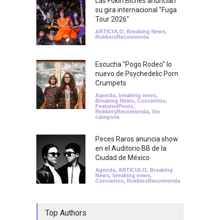
Las Fokin Biches anuncian
su gira internacional "Fuga
Tour 2026"
ARTICULO
,
Breaking News
,
RokkersRecomienda
Escucha "Pogo Rodeo" lo
nuevo de Psychedelic Porn
Crumpets
Agenda
,
breaking news
,
Breaking News
,
Conciertos
,
FeaturedPosts
,
RokkersRecomienda
,
Sin
categoría
Peces Raros anuncia show
en el Auditorio BB de la
Ciudad de México
Agenda
,
ARTICULO
,
Breaking
News
,
breaking news
,
Conciertos
,
RokkersRecomienda
Top Authors