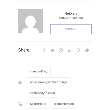
Rokkers
ADMINISTRATOR
PROFILE
Share:
cian godfrey
hope amongst other things
somebody´s child
SliderPosts
TrendingPosts