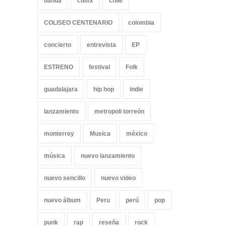
banda
cdmx
chile
COLISEO CENTENARIO
colombia
concierto
entrevista
EP
ESTRENO
festival
Folk
guadalajara
hip hop
indie
lanzamiento
metropoli torreón
monterrey
Musica
méxico
música
nuevo lanzamiento
nuevo sencillo
nuevo video
nuevo álbum
Peru
perú
pop
punk
rap
reseña
rock