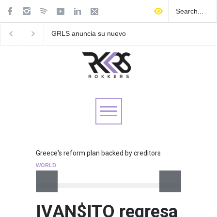
Las Fokin Biches anuncian
Playlist Dale Mixx 202
su gira internacional "Fuga
escucha las cancione
Tour 2026"
sonarán en el festival
Greece's reform plan backed by creditors
WORLD
IVAN$ITO regresa