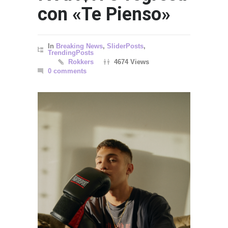
con «Te Pienso»
In
Breaking News
,
SliderPosts
,
TrendingPosts
Rokkers
4674 Views
0 comments
Gettin
SPORT