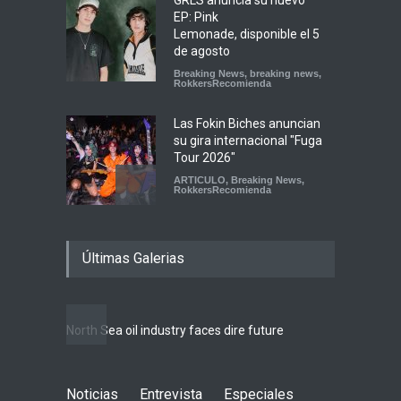
GRLS anuncia su nuevo
EP: Pink
Lemonade, disponible el 5
de agosto
Breaking News
,
breaking news
,
RokkersRecomienda
Las Fokin Biches anuncian
su gira internacional "Fuga
Tour 2026"
ARTICULO
,
Breaking News
,
RokkersRecomienda
Escucha "Pogo Rodeo" lo
Últimas Galerias
nuevo de Psychedelic Porn
Crumpets
Agenda
,
Breaking News
,
breaking news
,
Conciertos
,
FeaturedPosts
,
RokkersRecomienda
,
Sin
North Sea oil industry faces dire future
categoría
Peces Raros anuncia show
Noticias
Entrevista
en el Auditorio BB de la
Especiales