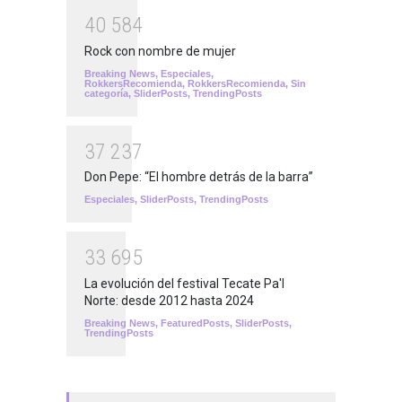
4
0
5
8
4
Rock con nombre de mujer
Breaking News
,
Especiales
,
RokkersRecomienda
,
RokkersRecomienda
,
Sin
categoría
,
SliderPosts
,
TrendingPosts
3
7
2
3
7
Don Pepe: “El hombre detrás de la barra”
Especiales
,
SliderPosts
,
TrendingPosts
3
3
6
9
5
La evolución del festival Tecate Pa'l
Norte: desde 2012 hasta 2024
Breaking News
,
FeaturedPosts
,
SliderPosts
,
TrendingPosts