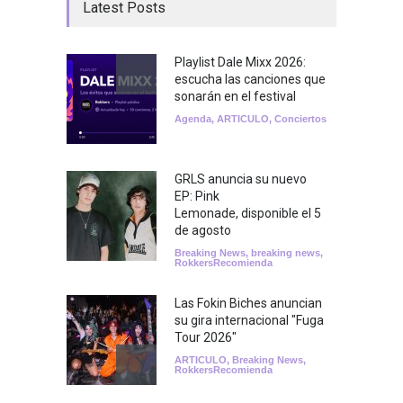
Latest Posts
Playlist Dale Mixx 2026:
escucha las canciones que
sonarán en el festival
Agenda
,
ARTICULO
,
Conciertos
GRLS anuncia su nuevo
EP: Pink
Lemonade, disponible el 5
de agosto
Breaking News
,
breaking news
,
RokkersRecomienda
Las Fokin Biches anuncian
su gira internacional "Fuga
Tour 2026"
ARTICULO
,
Breaking News
,
RokkersRecomienda