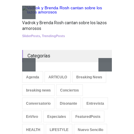
Tests
Nuclear fusion closer to
Vadrok y Brenda Rosh cantan sobre los lazos
becoming a reality
amorosos
SCIENCE
SliderPosts
,
TrendingPosts
Categorías
Aletya
cancio
Agenda
ARTICULO
Breaking News
SliderPo
breaking news
Conciertos
Conversatorio
Disonante
Entrevista
EnVivo
Especiales
FeaturedPosts
HEALTH
LIFESTYLE
Nuevo Sencillo