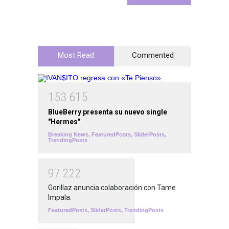
Most Read
Commented
1
5
3
6
1
5
BlueBerry presenta su nuevo single
"Hermes"
Breaking News
,
FeaturedPosts
,
SliderPosts
,
TrendingPosts
9
7
2
2
2
Gorillaz anuncia colaboración con Tame
Impala.
FeaturedPosts
,
SliderPosts
,
TrendingPosts