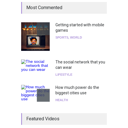
Most Commented
Getting started with mobile
games
SPORTS
,
WORLD
The social network that you
can wear
LIFESTYLE
How much power do the
biggest cities use
HEALTH
¡Consigue tus entradas para
Featured Videos
el show de Richie O'Farrill
jugando!