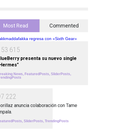
Most Read
Commented
1
5
3
6
1
5
lueBerry presenta su nuevo single
"Hermes"
reaking News
,
FeaturedPosts
,
SliderPosts
,
rendingPosts
9
7
2
2
2
orillaz anuncia colaboración con Tame
mpala.
eaturedPosts
,
SliderPosts
,
TrendingPosts