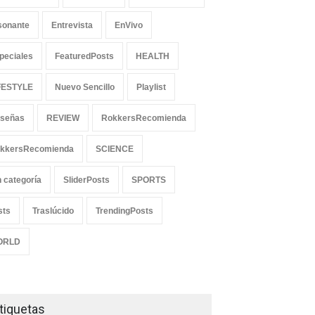
sonante
Entrevista
EnVivo
peciales
FeaturedPosts
HEALTH
FESTYLE
Nuevo Sencillo
Playlist
señas
REVIEW
RokkersRecomienda
kkersRecomienda
SCIENCE
n categoría
SliderPosts
SPORTS
sts
Traslúcido
TrendingPosts
ORLD
tiquetas