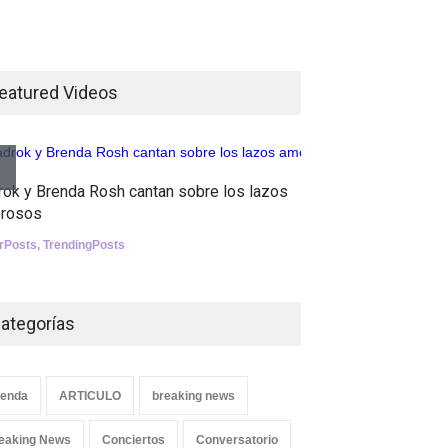
¡Consigue tus entradas para
el show de Richie O'Farrill
jugando!
eatured Videos
Tests
Nuclear fusion closer to
becoming a reality
Aletya mue
rok y Brenda Rosh cantan sobre los lazos
canciones 
SCIENCE
rosos
SliderPosts
,
erPosts
,
TrendingPosts
ategorías
enda
ARTICULO
breaking news
eaking News
Conciertos
Conversatorio