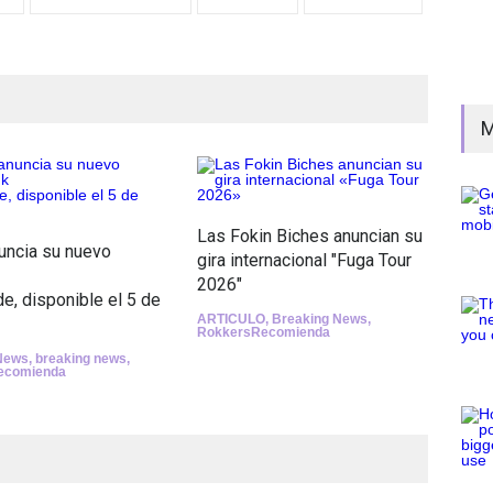
M
Las Fokin Biches anuncian su
Esc
uncia su nuevo
gira internacional "Fuga Tour
nue
2026"
Cru
, disponible el 5 de
ARTICULO
,
Breaking News
,
Age
RokkersRecomienda
New
Rokk
News
,
breaking news
,
cate
ecomienda