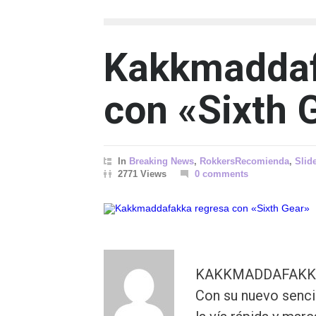
Kakkmaddaf
con «Sixth 
In
Breaking News
,
RokkersRecomienda
,
Slid
2771 Views
0 comments
KAKKMADDAFAKKA es
Con su nuevo senci