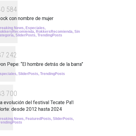
4
0
5
8
4
ock con nombre de mujer
reaking News
,
Especiales
,
okkersRecomienda
,
RokkersRecomienda
,
Sin
ategoría
,
SliderPosts
,
TrendingPosts
3
7
2
4
2
on Pepe: “El hombre detrás de la barra”
speciales
,
SliderPosts
,
TrendingPosts
3
3
7
0
0
a evolución del festival Tecate Pa'l
orte: desde 2012 hasta 2024
reaking News
,
FeaturedPosts
,
SliderPosts
,
rendingPosts