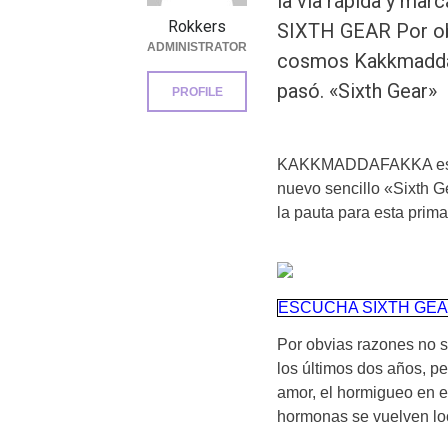
la vía rápida y mar
Rokkers
SIXTH GEAR Por ob
ADMINISTRATOR
cosmos Kakkmaddaf
pasó. «Sixth Gear»
PROFILE
KAKKMADDAFAKKA está 
nuevo sencillo «Sixth G
la pauta para esta prima
ESCUCHA SIXTH GE
Por obvias razones no
los últimos dos años, pe
amor, el hormigueo en 
hormonas se vuelven lo