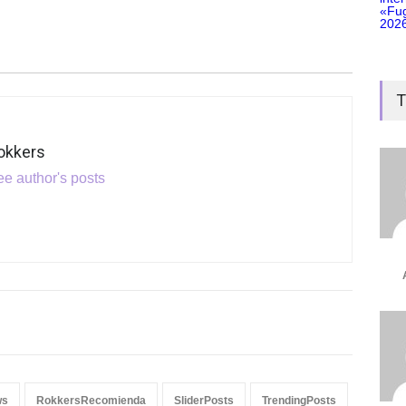
T
okkers
e author's posts
ws
RokkersRecomienda
SliderPosts
TrendingPosts