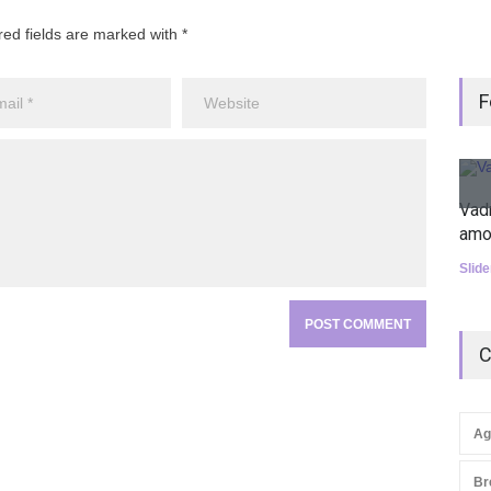
red fields are marked with *
F
Vad
amo
Slid
C
Ag
Br