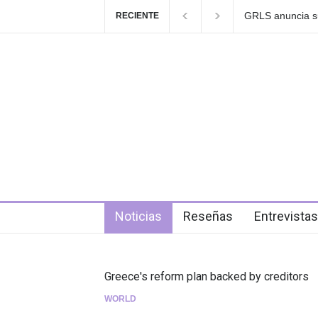
GRLS anuncia su
RECIENTE
de agosto
3 days ago
Noticias
Reseñas
Entrevistas
Greece's reform plan backed by creditors
WORLD