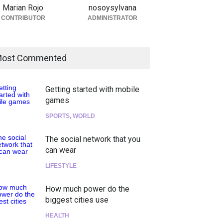
Marian Rojo
nosoysylvana
CONTRIBUTOR
ADMINISTRATOR
ost Commented
Getting started with mobile
games
ucha "Pogo Rodeo" lo
Peces Raros anuncia show en
SPORTS
,
WORLD
vo de Psychedelic Porn
el Auditorio BB de la Ciudad
mpets
de México
The social network that you
nda
,
breaking news
,
Breaking
Agenda
,
ARTICULO
,
Breaking
can wear
s
,
Conciertos
,
FeaturedPosts
,
News
,
breaking news
,
Conciertos
,
ersRecomienda
,
Sin
RokkersRecomienda
goría
LIFESTYLE
How much power do the
biggest cities use
HEALTH