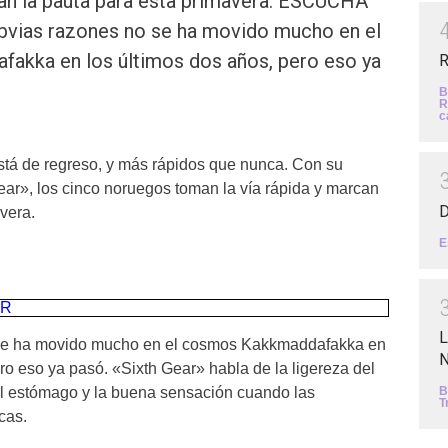
can la pauta para esta primavera. ESCUCHA
vias razones no se ha movido mucho en el
akka en los últimos dos años, pero eso ya
R
B
R
c
de regreso, y más rápidos que nunca. Con su
ear», los cinco noruegos toman la vía rápida y marcan
D
vera.
E
AR
L
 se ha movido mucho en el cosmos Kakkmaddafakka en
N
ro eso ya pasó. «Sixth Gear» habla de la ligereza del
el estómago y la buena sensación cuando las
B
T
cas.