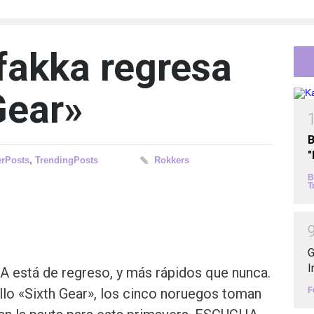
akka regresa
Gear»
B
erPosts
,
TrendingPosts
Rokkers
B
T
G
I
tá de regreso, y más rápidos que nunca.
F
llo «Sixth Gear», los cinco noruegos toman