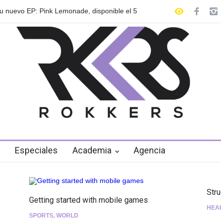
 nuevo EP: Pink Lemonade, disponible el 5
Las Fokin Biches anu
2026"
Especiales
Academia
Agencia
Str
Getting started with mobile games
HEA
SPORTS
,
WORLD