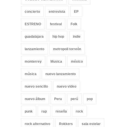
concierto
entrevista
EP
ESTRENO
festival
Folk
guadalajara
hip hop
indie
lanzamiento
metropoli torreón
monterrey
Musica
méxico
música
nuevo lanzamiento
nuevo sencillo
nuevo video
nuevo álbum
Peru
perú
pop
punk
rap
reseña
rock
rock alternativo
Rokkers
sala estelar