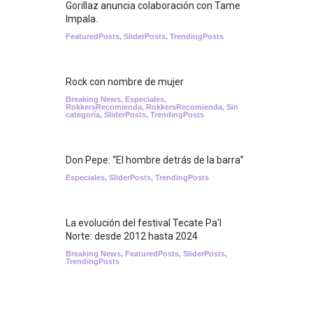
Gorillaz anuncia colaboración con Tame
Impala.
FeaturedPosts
,
SliderPosts
,
TrendingPosts
Rock con nombre de mujer
Breaking News
,
Especiales
,
RokkersRecomienda
,
RokkersRecomienda
,
Sin
categoría
,
SliderPosts
,
TrendingPosts
Don Pepe: “El hombre detrás de la barra”
Especiales
,
SliderPosts
,
TrendingPosts
La evolución del festival Tecate Pa'l
Norte: desde 2012 hasta 2024
Breaking News
,
FeaturedPosts
,
SliderPosts
,
TrendingPosts