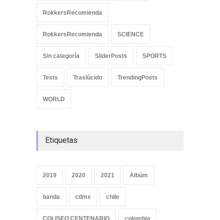
RokkersRecomienda
RokkersRecomienda
SCIENCE
Sin categoría
SliderPosts
SPORTS
Tests
Traslúcido
TrendingPosts
WORLD
Etiquetas
2019
2020
2021
Albúm
banda
cdmx
chile
COLISEO CENTENARIO
colombia