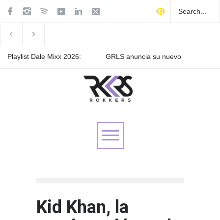
Playlist Dale Mixx 2026:
GRLS anuncia su nuevo
escucha las canciones que
EP: Pink
sonarán en el festival
Lemonade, disponible el 5
de agosto
Las Fokin Biches anuncian
su gira internacional "Fuga
Tour 2026"
Kid Khan, la