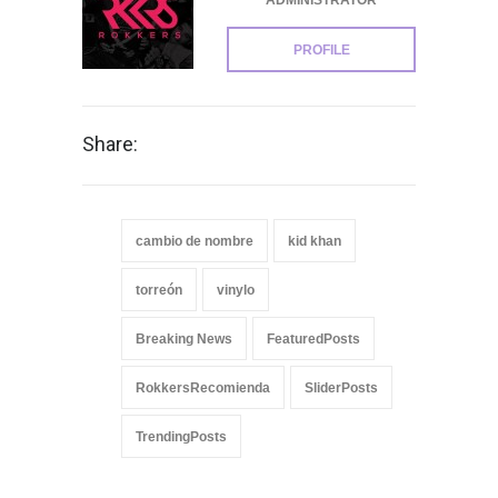
ADMINISTRATOR
PROFILE
Share:
cambio de nombre
kid khan
torreón
vinylo
Breaking News
FeaturedPosts
RokkersRecomienda
SliderPosts
TrendingPosts