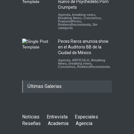
nuevo de Psychedelic Porn
Crumpets
Agenda
,
breaking news
,
Breaking News
,
Conciertos
,
FeaturedPosts
,
RokkersRecomienda
,
Sin
categoría
Peces Raros anuncia show
en el Auditorio BB de la
Ciudad de México
Agenda
,
ARTICULO
,
Breaking
News
,
breaking news
,
Conciertos
,
RokkersRecomienda
Últimas Galerias
Noticias
Entrevista
Especiales
Reseñas
Academia
Agencia