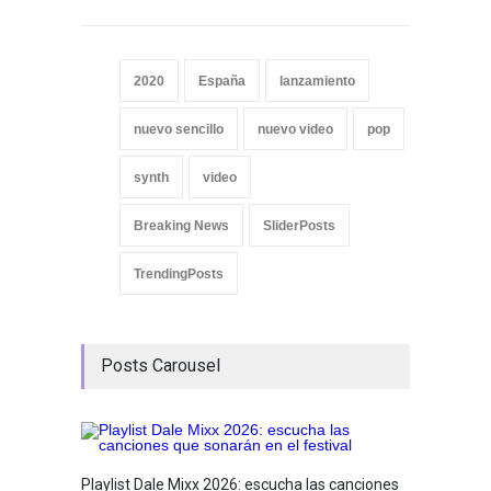
2020
España
lanzamiento
nuevo sencillo
nuevo video
pop
synth
video
Breaking News
SliderPosts
TrendingPosts
Posts Carousel
Playlist Dale Mixx 2026: escucha las canciones
GRLS a