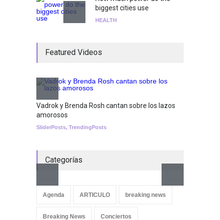
biggest cities use
HEALTH
¡Consigue tus entradas para
Featured Videos
el show de Richie O'Farrill
jugando!
Tests
Nuclear fusion closer to
becoming a reality
Vadrok y Brenda Rosh cantan sobre los lazos
amorosos
SCIENCE
SliderPosts
,
TrendingPosts
Categorías
Aletya
cancio
Agenda
ARTICULO
breaking news
SliderPo
Breaking News
Conciertos