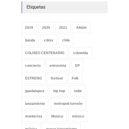
Etiquetas
2019
2020
2021
Albúm
banda
cdmx
chile
COLISEO CENTENARIO
colombia
concierto
entrevista
EP
ESTRENO
festival
Folk
guadalajara
hip hop
indie
lanzamiento
metropoli torreón
monterrey
Musica
méxico
música
nuevo lanzamiento