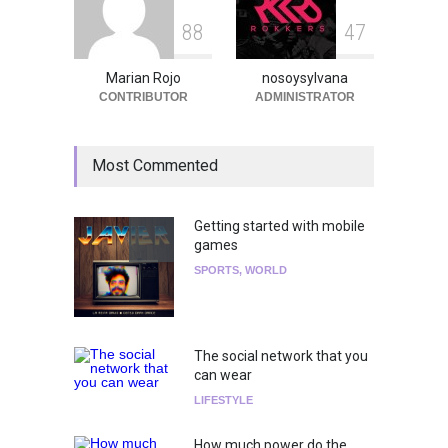
8
8
4
7
Marian Rojo
nosoysylvana
CONTRIBUTOR
ADMINISTRATOR
Most Commented
Getting started with mobile
games
SPORTS
,
WORLD
The social network that you
can wear
LIFESTYLE
How much power do the