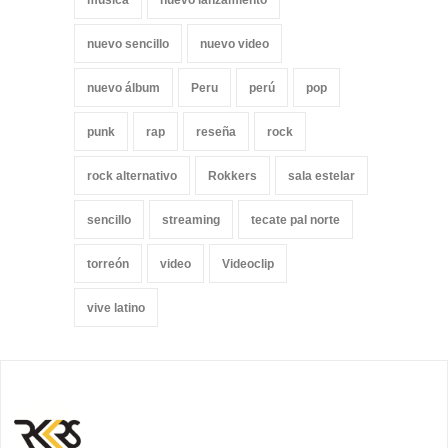
nuevo sencillo
nuevo video
nuevo álbum
Peru
perú
pop
punk
rap
reseña
rock
rock alternativo
Rokkers
sala estelar
sencillo
streaming
tecate pal norte
torreón
video
Videoclip
vive latino