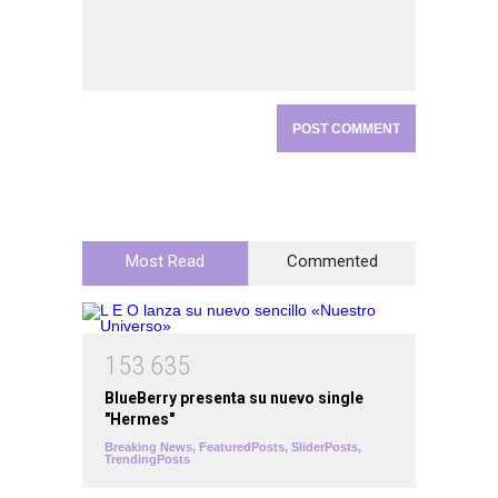
Most Read
Commented
1
5
3
6
3
5
BlueBerry presenta su nuevo single
"Hermes"
Breaking News
,
FeaturedPosts
,
SliderPosts
,
TrendingPosts