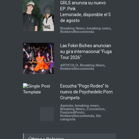
GRLS anuncia su nuevo
EP: Pink
Lemonade, disponible el 5
de agosto
Breaking News
,
breaking news
,
RokkersRecomienda
Las Fokin Biches anuncian
su gira internacional "Fuga
Tour 2026"
ARTICULO
,
Breaking News
,
RokkersRecomienda
Escucha "Pogo Rodeo" lo
nuevo de Psychedelic Porn
Crumpets
Agenda
,
breaking news
,
Breaking News
,
Conciertos
,
FeaturedPosts
,
RokkersRecomienda
,
Sin
categoría
Peces Raros anuncia show