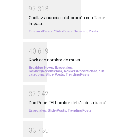
9
7
3
1
8
Gorillaz anuncia colaboración con Tame
Impala.
FeaturedPosts
,
SliderPosts
,
TrendingPosts
4
0
6
1
9
Rock con nombre de mujer
Breaking News
,
Especiales
,
RokkersRecomienda
,
RokkersRecomienda
,
Sin
categoría
,
SliderPosts
,
TrendingPosts
3
7
2
4
2
Don Pepe: “El hombre detrás de la barra”
Especiales
,
SliderPosts
,
TrendingPosts
3
3
7
3
0