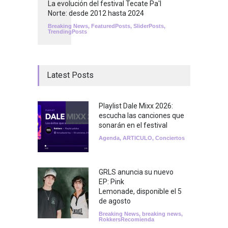
La evolución del festival Tecate Pa'l
Norte: desde 2012 hasta 2024
Breaking News
,
FeaturedPosts
,
SliderPosts
,
TrendingPosts
Latest Posts
Playlist Dale Mixx 2026:
escucha las canciones que
sonarán en el festival
Agenda
,
ARTICULO
,
Conciertos
GRLS anuncia su nuevo
EP: Pink
Lemonade, disponible el 5
de agosto
Breaking News
,
breaking news
,
RokkersRecomienda