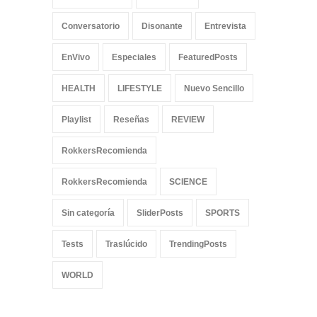
Conversatorio
Disonante
Entrevista
EnVivo
Especiales
FeaturedPosts
HEALTH
LIFESTYLE
Nuevo Sencillo
Playlist
Reseñas
REVIEW
RokkersRecomienda
RokkersRecomienda
SCIENCE
Sin categoría
SliderPosts
SPORTS
Tests
Traslúcido
TrendingPosts
WORLD