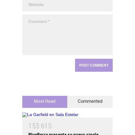
Most Read
Commented
1
5
3
6
1
5
BlueBerry presenta su nuevo single