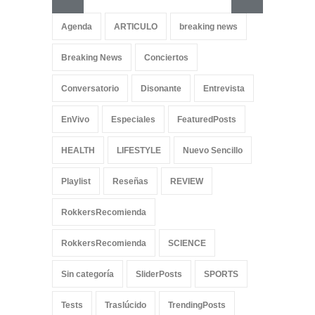
cancio
Agenda
ARTICULO
breaking news
SliderPo
Breaking News
Conciertos
Conversatorio
Disonante
Entrevista
EnVivo
Especiales
FeaturedPosts
HEALTH
LIFESTYLE
Nuevo Sencillo
Playlist
Reseñas
REVIEW
RokkersRecomienda
RokkersRecomienda
SCIENCE
Sin categoría
SliderPosts
SPORTS
Tests
Traslúcido
TrendingPosts