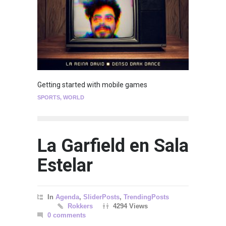
Getting started with mobile games
SPORTS
,
WORLD
La Garfield en Sala
Estelar
In
Agenda
,
SliderPosts
,
TrendingPosts
Rokkers
4294 Views
0 comments