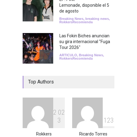
Lemonade, disponible el 5
de agosto
Breaking News
,
breaking news
,
RokkersRecomienda
Las Fokin Biches anuncian
su gira internacional "Fuga
Tour 2026"
ARTICULO
,
Breaking News
,
RokkersRecomienda
Escucha "Pogo Rodeo" lo
Top Authors
nuevo de Psychedelic Porn
Crumpets
Agenda
,
breaking news
,
Breaking News
,
Conciertos
,
FeaturedPosts
,
RokkersRecomienda
,
Sin
categoría
2
0
2
3
1
2
3
Peces Raros anuncia show
en el Auditorio BB de la
Ciudad de México
Rokkers
Ricardo Torres