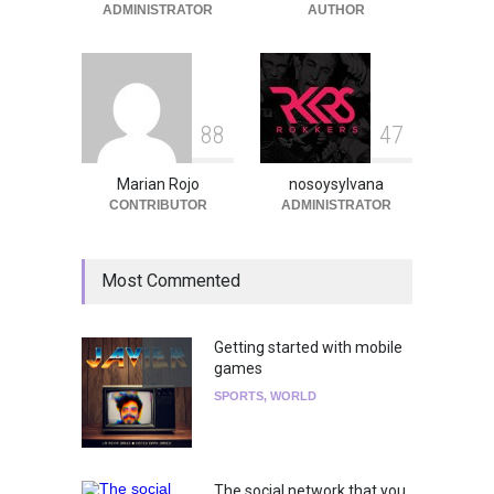
ADMINISTRATOR
AUTHOR
Agenda
,
ARTICULO
,
Breaking
News
,
breaking news
,
Conciertos
,
RokkersRecomienda
8
8
4
7
Marian Rojo
nosoysylvana
CONTRIBUTOR
ADMINISTRATOR
Most Commented
Getting started with mobile
games
SPORTS
,
WORLD
The social network that you