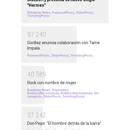
"Hermes"
Breaking News
,
FeaturedPosts
,
SliderPosts
,
TrendingPosts
9
7
2
4
0
Gorillaz anuncia colaboración con Tame
Impala.
FeaturedPosts
,
SliderPosts
,
TrendingPosts
4
0
5
8
9
Rock con nombre de mujer
Breaking News
,
Especiales
,
RokkersRecomienda
,
RokkersRecomienda
,
Sin
categoría
,
SliderPosts
,
TrendingPosts
3
7
2
4
2
Don Pepe: “El hombre detrás de la barra”