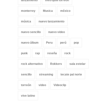
lanzamiento
metropoli torreón
monterrey
Musica
méxico
música
nuevo lanzamiento
nuevo sencillo
nuevo video
nuevo álbum
Peru
perú
pop
punk
rap
reseña
rock
rock alternativo
Rokkers
sala estelar
sencillo
streaming
tecate pal norte
torreón
video
Videoclip
vive latino