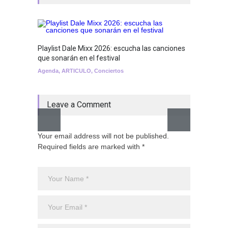
Playlist Dale Mixx 2026: escucha las canciones
GRLS a
que sonarán en el festival
Lemona
Agenda
,
ARTICULO
,
Conciertos
Breakin
Leave a Comment
Your email address will not be published.
Required fields are marked with *