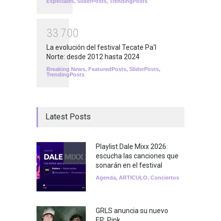
Especiales
,
SliderPosts
,
TrendingPosts
3
3
7
0
0
La evolución del festival Tecate Pa'l
Norte: desde 2012 hasta 2024
Breaking News
,
FeaturedPosts
,
SliderPosts
,
TrendingPosts
Latest Posts
Playlist Dale Mixx 2026:
escucha las canciones que
sonarán en el festival
Agenda
,
ARTICULO
,
Conciertos
GRLS anuncia su nuevo
EP: Pink