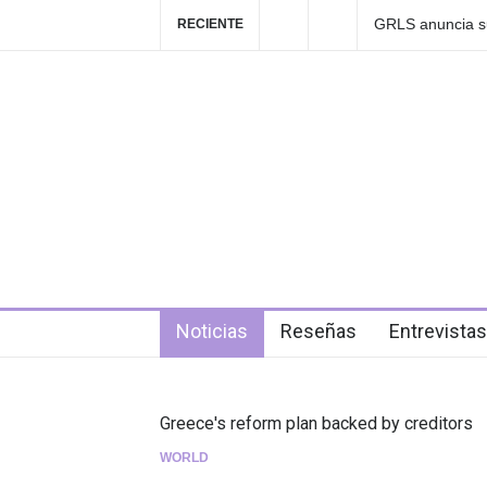
ia su nuevo EP: Pink Lemonade, disponible el 5
Las Fokin Biche
RECIENTE
2026"
5 days ago
Noticias
Reseñas
Entrevistas
Greece's reform plan backed by creditors
WORLD