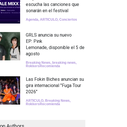
escucha las canciones que
sonarán en el festival
Agenda
,
ARTICULO
,
Conciertos
GRLS anuncia su nuevo
EP: Pink
Lemonade, disponible el 5 de
agosto
Breaking News
,
breaking news
,
RokkersRecomienda
Las Fokin Biches anuncian su
gira internacional "Fuga Tour
2026"
ARTICULO
,
Breaking News
,
RokkersRecomienda
Escucha "Pogo Rodeo" lo
nuevo de Psychedelic Porn
op Authors