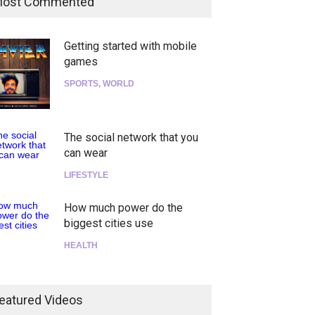
ost Commented
Getting started with mobile
games
SPORTS
,
WORLD
The social network that you
can wear
LIFESTYLE
How much power do the
biggest cities use
HEALTH
¡Consigue tus entradas para
el show de Richie O'Farrill
eatured Videos
jugando!