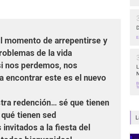
D
E
el momento de arrepentirse y
problemas de la vida
si nos perdemos, nos
L
N
a encontrar este es el nuevo
B
T
tra redención… sé que tienen
 qué tienen sed
L
 invitados a la fiesta del