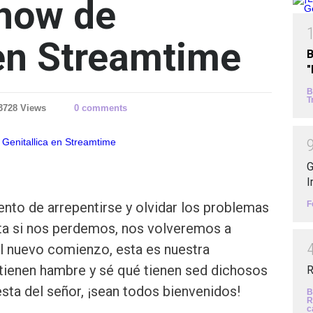
show de
 en Streamtime
B
B
T
3728 Views
0 comments
G
I
F
nto de arrepentirse y olvidar los problemas
rta si nos perdemos, nos volveremos a
el nuevo comienzo, esta es nuestra
tienen hambre y sé qué tienen sed dichosos
R
fiesta del señor, ¡sean todos bienvenidos!
B
R
c