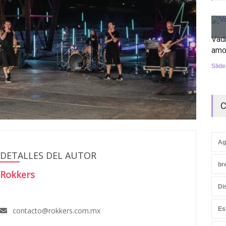
Vad
amo
Slid
C
Ag
DETALLES DEL AUTOR
br
Rokkers
Di
Es
contacto@rokkers.com.mx