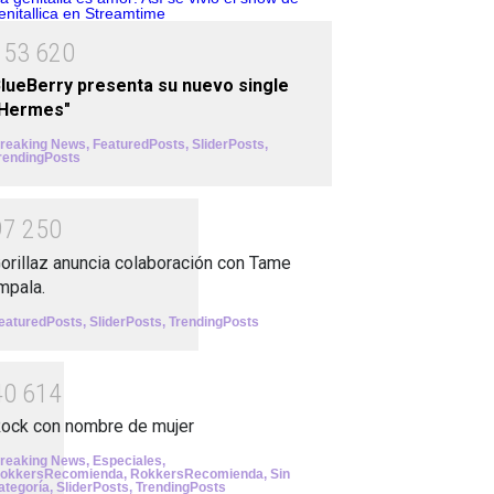
1
5
3
6
2
0
lueBerry presenta su nuevo single
"Hermes"
reaking News
,
FeaturedPosts
,
SliderPosts
,
rendingPosts
9
7
2
5
0
orillaz anuncia colaboración con Tame
mpala.
eaturedPosts
,
SliderPosts
,
TrendingPosts
4
0
6
1
4
ock con nombre de mujer
reaking News
,
Especiales
,
okkersRecomienda
,
RokkersRecomienda
,
Sin
ategoría
,
SliderPosts
,
TrendingPosts