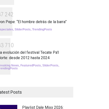
3
7
2
4
2
on Pepe: “El hombre detrás de la barra”
speciales
,
SliderPosts
,
TrendingPosts
3
3
7
1
0
a evolución del festival Tecate Pa'l
orte: desde 2012 hasta 2024
reaking News
,
FeaturedPosts
,
SliderPosts
,
rendingPosts
atest Posts
Playlist Dale Mixx 2026: