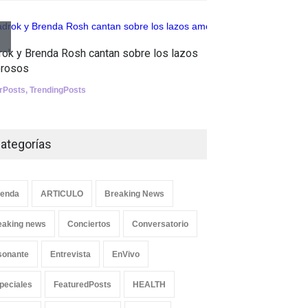
Tests
Aletya mue
Nuclear fusion closer to
rok y Brenda Rosh cantan sobre los lazos
canciones 
becoming a reality
rosos
SliderPosts
,
SCIENCE
erPosts
,
TrendingPosts
ategorías
enda
ARTICULO
Breaking News
eaking news
Conciertos
Conversatorio
sonante
Entrevista
EnVivo
peciales
FeaturedPosts
HEALTH