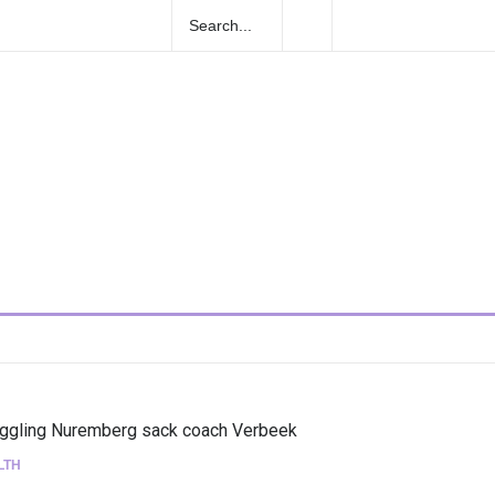
2026: escucha las canciones que sonarán
uggling Nuremberg sack coach Verbeek
LTH