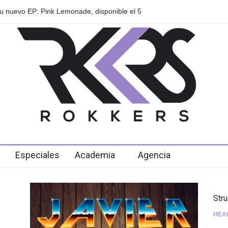
s anuncian su gira internacional "Fuga Tour
Playlist Dale Mixx 
en el festival
Especiales
Academia
Agencia
Str
HEA