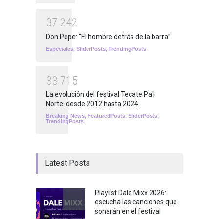
3
7
2
4
2
Don Pepe: “El hombre detrás de la barra”
Especiales
,
SliderPosts
,
TrendingPosts
3
3
7
1
5
La evolución del festival Tecate Pa'l
Norte: desde 2012 hasta 2024
Breaking News
,
FeaturedPosts
,
SliderPosts
,
TrendingPosts
Latest Posts
Playlist Dale Mixx 2026:
escucha las canciones que
sonarán en el festival