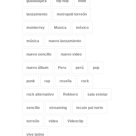
guadalajara
hip hop
indie
lanzamiento
metropoli torreón
monterrey
Musica
méxico
música
nuevo lanzamiento
nuevo sencillo
nuevo video
nuevo álbum
Peru
perú
pop
punk
rap
reseña
rock
rock alternativo
Rokkers
sala estelar
sencillo
streaming
tecate pal norte
torreón
video
Videoclip
vive latino