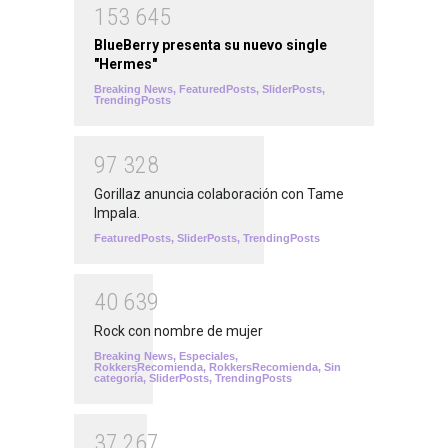
1
5
3
6
4
5
BlueBerry presenta su nuevo single
"Hermes"
Breaking News
,
FeaturedPosts
,
SliderPosts
,
TrendingPosts
9
7
3
2
8
Gorillaz anuncia colaboración con Tame
Impala.
FeaturedPosts
,
SliderPosts
,
TrendingPosts
4
0
6
3
9
Rock con nombre de mujer
Breaking News
,
Especiales
,
RokkersRecomienda
,
RokkersRecomienda
,
Sin
categoría
,
SliderPosts
,
TrendingPosts
3
7
2
6
7