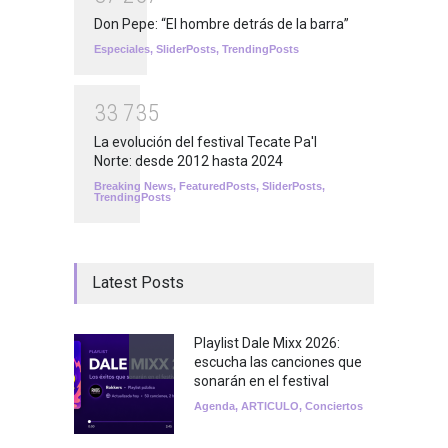
Don Pepe: “El hombre detrás de la barra”
Especiales
,
SliderPosts
,
TrendingPosts
3
3
7
3
5
La evolución del festival Tecate Pa'l
Norte: desde 2012 hasta 2024
Breaking News
,
FeaturedPosts
,
SliderPosts
,
TrendingPosts
Latest Posts
Playlist Dale Mixx 2026:
escucha las canciones que
sonarán en el festival
Agenda
,
ARTICULO
,
Conciertos