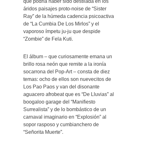
que podría haber sido destilada en los
áridos paisajes proto-noise de “Sister
Ray” de la húmeda cadencia psicoactiva
de “La Cumbia De Los Mirlos” y el
vaporoso ímpetu ju-ju que despide
“Zombie” de Fela Kuti.
El álbum – que curiosamente emana un
brillo rosa neón que remite a la ironía
socarrona del Pop-Art – consta de diez
temas: ocho de ellos son nuevecitos de
Los Pao Paos y van del disonante
aguacero afrobeat que es “De Lluvias” al
boogaloo garage del “Manifiesto
Surrealista” y de lo bombástico de un
carnaval imaginario en “Explosión” al
sopor rasposo y cumbianchero de
“Señorita Muerte”.