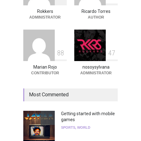
en el Auditorio BB de la
Ciudad de México
Rokkers
Ricardo Torres
ADMINISTRATOR
AUTHOR
Agenda
,
ARTICULO
,
breaking
news
,
Breaking News
,
Conciertos
,
RokkersRecomienda
8
8
4
7
Marian Rojo
nosoysylvana
CONTRIBUTOR
ADMINISTRATOR
Most Commented
Getting started with mobile
games
SPORTS
,
WORLD