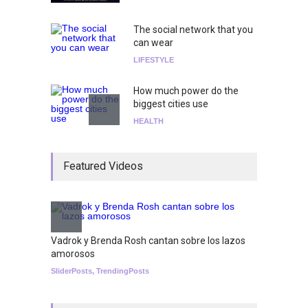
The social network that you
can wear
LIFESTYLE
How much power do the
biggest cities use
HEALTH
¡Consigue tus entradas para
Featured Videos
el show de Richie O'Farrill
jugando!
Tests
Nuclear fusion closer to
becoming a reality
Vadrok y Brenda Rosh cantan sobre los lazos
amorosos
SCIENCE
SliderPosts
,
TrendingPosts