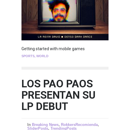
Getting started with mobile games
SPORTS
,
WORLD
LOS PAO PAOS
PRESENTAN SU
LP DEBUT
In
Breaking News
,
RokkersRecomienda
,
SliderPosts
,
TrendingPosts