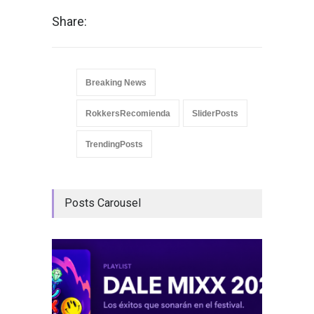
Share:
Breaking News
RokkersRecomienda
SliderPosts
TrendingPosts
Posts Carousel
GRLS a
Lemona
Breakin