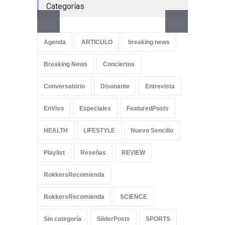
Categorías
Aletya
cancio
Agenda
ARTICULO
breaking news
SliderPo
Breaking News
Conciertos
Conversatorio
Disonante
Entrevista
EnVivo
Especiales
FeaturedPosts
HEALTH
LIFESTYLE
Nuevo Sencillo
Playlist
Reseñas
REVIEW
RokkersRecomienda
RokkersRecomienda
SCIENCE
Sin categoría
SliderPosts
SPORTS