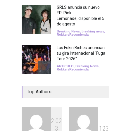
GRLS anuncia su nuevo
EP: Pink
Lemonade, disponible el 5
de agosto
Breaking News
,
breaking news
,
RokkersRecomienda
Las Fokin Biches anuncian
su gira internacional "Fuga
Tour 2026"
ARTICULO
,
Breaking News
,
RokkersRecomienda
Escucha "Pogo Rodeo" lo
Top Authors
nuevo de Psychedelic Porn
Crumpets
Agenda
,
breaking news
,
Breaking News
,
Conciertos
,
FeaturedPosts
,
RokkersRecomienda
,
Sin
categoría
2
0
2
3
1
2
3
Peces Raros anuncia show