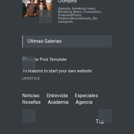
Crumpets
Agenda
,
breaking news
,
Breaking News
,
Conciertos
,
FeaturedPosts
,
RokkersRecomienda
,
Sin
categoría
Peces Raros anuncia show
Últimas Galerias
en el Auditorio BB de la
Ciudad de México
Agenda
,
ARTICULO
,
breaking
news
,
Breaking News
,
Conciertos
,
RokkersRecomienda
10 reasons to start your own website
Highli
Playlist Dale Mixx 2026:
LIFESTYLE
WORLD
escucha las canciones que
sonarán en el festival
Agenda
,
ARTICULO
,
Conciertos
Noticias
Entrevista
Especiales
Reseñas
Academia
Agencia
Top