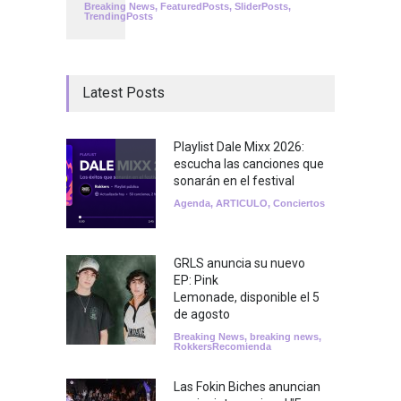
Breaking News
,
FeaturedPosts
,
SliderPosts
,
TrendingPosts
Latest Posts
Playlist Dale Mixx 2026:
escucha las canciones que
sonarán en el festival
Agenda
,
ARTICULO
,
Conciertos
GRLS anuncia su nuevo
EP: Pink
Lemonade, disponible el 5
de agosto
Breaking News
,
breaking news
,
RokkersRecomienda
Las Fokin Biches anuncian