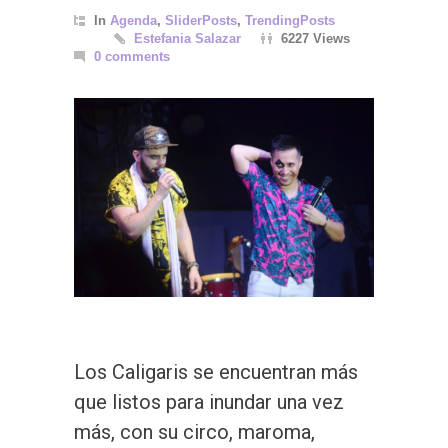
In
Agenda
,
SliderPosts
,
TrendingPosts
Estefania Salazar
6227 Views
0 comments
Los Caligaris se encuentran más
que listos para inundar una vez
más, con su circo, maroma,