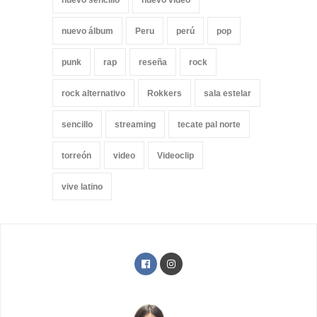
nuevo sencillo
nuevo video
nuevo álbum
Peru
perú
pop
punk
rap
reseña
rock
rock alternativo
Rokkers
sala estelar
sencillo
streaming
tecate pal norte
torreón
video
Videoclip
vive latino