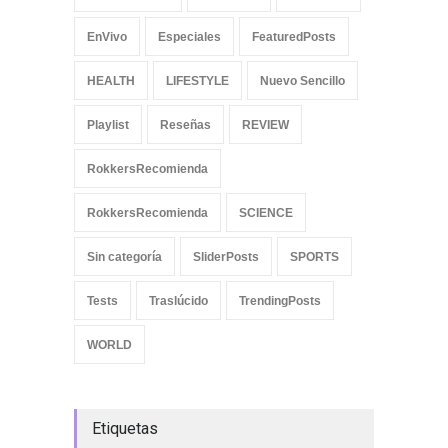
EnVivo
Especiales
FeaturedPosts
HEALTH
LIFESTYLE
Nuevo Sencillo
Playlist
Reseñas
REVIEW
RokkersRecomienda
RokkersRecomienda
SCIENCE
Sin categoría
SliderPosts
SPORTS
Tests
Traslúcido
TrendingPosts
WORLD
Etiquetas