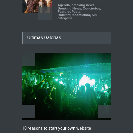
Agenda
,
breaking news
,
Breaking News
,
Conciertos
,
FeaturedPosts
,
RokkersRecomienda
,
Sin
categoría
Peces Raros anuncia show
Últimas Galerias
en el Auditorio BB de la
Ciudad de México
Agenda
,
ARTICULO
,
Breaking
News
,
breaking news
,
Conciertos
,
RokkersRecomienda
Playlist Dale Mixx 2026:
escucha las canciones que
sonarán en el festival
Agenda
,
ARTICULO
,
Conciertos
Highli
10 reasons to start your own website