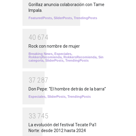
Gorillaz anuncia colaboración con Tame
Impala.
FeaturedPosts
,
SliderPosts
,
TrendingPosts
4
0
6
7
4
Rock con nombre de mujer
Breaking News
,
Especiales
,
RokkersRecomienda
,
RokkersRecomienda
,
Sin
categoría
,
SliderPosts
,
TrendingPosts
3
7
2
8
7
Don Pepe: “El hombre detrás de la barra”
Especiales
,
SliderPosts
,
TrendingPosts
3
3
7
4
5
La evolución del festival Tecate Pa'l
Norte: desde 2012 hasta 2024