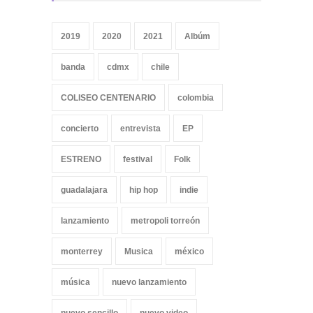
2019
2020
2021
Albúm
banda
cdmx
chile
COLISEO CENTENARIO
colombia
concierto
entrevista
EP
ESTRENO
festival
Folk
guadalajara
hip hop
indie
lanzamiento
metropoli torreón
monterrey
Musica
méxico
música
nuevo lanzamiento