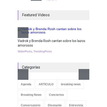
¡Consigue tus entradas para
Featured Videos
el show de Richie O'Farrill
jugando!
Tests
Nuclear fusion closer to
becoming a reality
Vadrok y Brenda Rosh cantan sobre los lazos
amorosos
SCIENCE
SliderPosts
,
TrendingPosts
Categorías
Aletya
cancio
Agenda
ARTICULO
breaking news
SliderPo
Breaking News
Conciertos
Conversatorio
Disonante
Entrevista