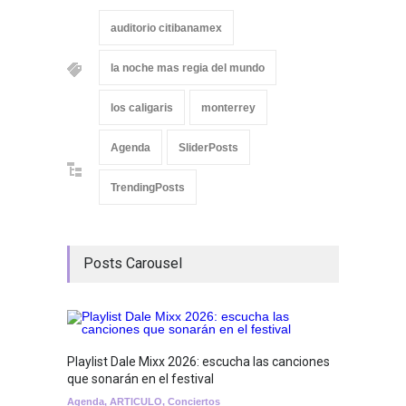
auditorio citibanamex
la noche mas regia del mundo
los caligaris
monterrey
Agenda
SliderPosts
TrendingPosts
Posts Carousel
Playlist Dale Mixx 2026: escucha las canciones
GRLS a
que sonarán en el festival
Lemona
Agenda
,
ARTICULO
,
Conciertos
Breakin