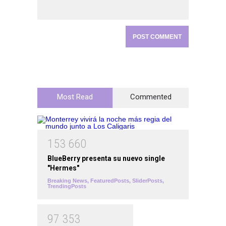
Most Read
Commented
1
5
3
6
6
0
BlueBerry presenta su nuevo single
"Hermes"
Breaking News
,
FeaturedPosts
,
SliderPosts
,
TrendingPosts
9
7
3
5
3