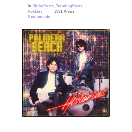
In
SliderPosts
,
TrendingPosts
Rokkers
3991 Views
0 comments