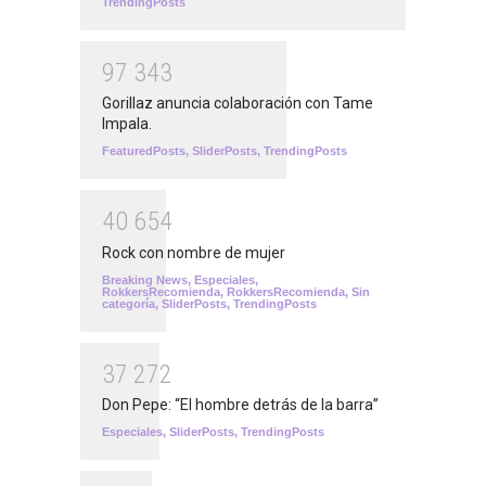
TrendingPosts
9
7
3
4
3
Gorillaz anuncia colaboración con Tame
Impala.
FeaturedPosts
,
SliderPosts
,
TrendingPosts
4
0
6
5
4
Rock con nombre de mujer
Breaking News
,
Especiales
,
RokkersRecomienda
,
RokkersRecomienda
,
Sin
categoría
,
SliderPosts
,
TrendingPosts
3
7
2
7
2
Don Pepe: “El hombre detrás de la barra”
Especiales
,
SliderPosts
,
TrendingPosts