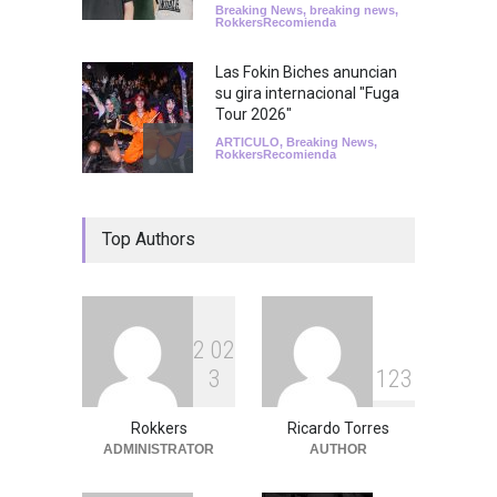
Breaking News
,
breaking news
,
RokkersRecomienda
Las Fokin Biches anuncian
su gira internacional "Fuga
Tour 2026"
ARTICULO
,
Breaking News
,
RokkersRecomienda
Escucha "Pogo Rodeo" lo
Top Authors
nuevo de Psychedelic Porn
Crumpets
Agenda
,
Breaking News
,
breaking news
,
Conciertos
,
FeaturedPosts
,
RokkersRecomienda
,
Sin
categoría
2
0
2
3
1
2
3
Peces Raros anuncia show
en el Auditorio BB de la
Ciudad de México
Rokkers
Ricardo Torres
ADMINISTRATOR
AUTHOR
Agenda
,
ARTICULO
,
Breaking
News
,
breaking news
,
Conciertos
,
RokkersRecomienda