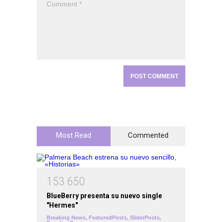
Most Read
Commented
1
5
3
6
5
0
BlueBerry presenta su nuevo single
"Hermes"
Breaking News
,
FeaturedPosts
,
SliderPosts
,