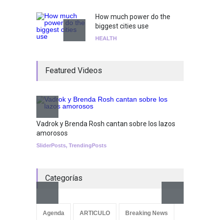
How much power do the
biggest cities use
HEALTH
¡Consigue tus entradas para
Featured Videos
el show de Richie O'Farrill
jugando!
Tests
Nuclear fusion closer to
becoming a reality
Vadrok y Brenda Rosh cantan sobre los lazos
amorosos
SCIENCE
SliderPosts
,
TrendingPosts
Categorías
Aletya
cancio
Agenda
ARTICULO
Breaking News
SliderPo