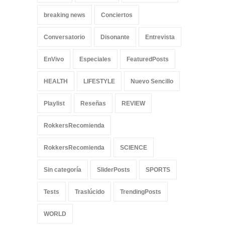
breaking news
Conciertos
Conversatorio
Disonante
Entrevista
EnVivo
Especiales
FeaturedPosts
HEALTH
LIFESTYLE
Nuevo Sencillo
Playlist
Reseñas
REVIEW
RokkersRecomienda
RokkersRecomienda
SCIENCE
Sin categoría
SliderPosts
SPORTS
Tests
Traslúcido
TrendingPosts
WORLD