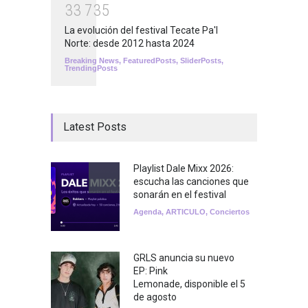
3
3
7
3
5
La evolución del festival Tecate Pa'l
Norte: desde 2012 hasta 2024
Breaking News
,
FeaturedPosts
,
SliderPosts
,
TrendingPosts
Latest Posts
Playlist Dale Mixx 2026:
escucha las canciones que
sonarán en el festival
Agenda
,
ARTICULO
,
Conciertos
GRLS anuncia su nuevo
EP: Pink
Lemonade, disponible el 5
de agosto