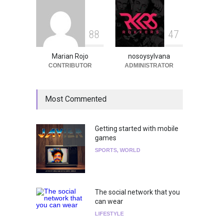
8
8
4
7
Marian Rojo
nosoysylvana
CONTRIBUTOR
ADMINISTRATOR
Most Commented
Getting started with mobile
games
SPORTS
,
WORLD
The social network that you
can wear
LIFESTYLE