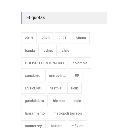
Etiquetas
2019
2020
2021
Albúm
banda
cdmx
chile
COLISEO CENTENARIO
colombia
concierto
entrevista
EP
ESTRENO
festival
Folk
guadalajara
hip hop
indie
lanzamiento
metropoli torreón
monterrey
Musica
méxico