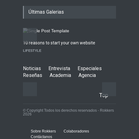
Peces Raros anuncia show
Últimas Galerias
en el Auditorio BB de la
Ciudad de México
Agenda
,
ARTICULO
,
Breaking
News
,
breaking news
,
Conciertos
,
RokkersRecomienda
10 reasons to start your own website
Highli
Playlist Dale Mixx 2026:
LIFESTYLE
WORLD
escucha las canciones que
sonarán en el festival
Agenda
,
ARTICULO
,
Conciertos
Noticias
Entrevista
Especiales
Reseñas
Academia
Agencia
Top
© Copyright Todos los derechos reservados - Rokkers
2026
Sobre Rokkers
Colaboradores
Contáctanos