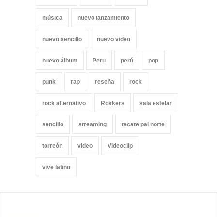
música
nuevo lanzamiento
nuevo sencillo
nuevo video
nuevo álbum
Peru
perú
pop
punk
rap
reseña
rock
rock alternativo
Rokkers
sala estelar
sencillo
streaming
tecate pal norte
torreón
video
Videoclip
vive latino