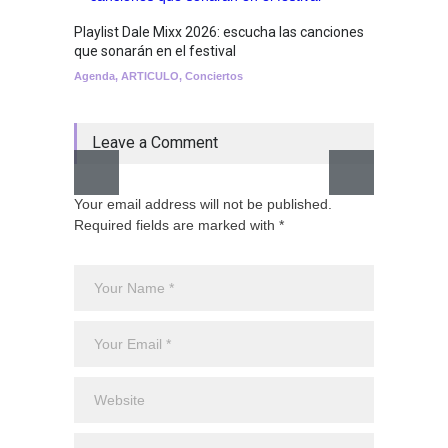
Playlist Dale Mixx 2026: escucha las canciones
GRLS a
que sonarán en el festival
Lemona
Agenda
,
ARTICULO
,
Conciertos
Breakin
Leave a Comment
Your email address will not be published.
Required fields are marked with *