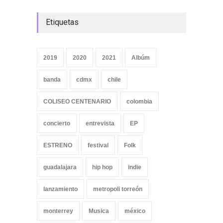
Etiquetas
2019
2020
2021
Albúm
banda
cdmx
chile
COLISEO CENTENARIO
colombia
concierto
entrevista
EP
ESTRENO
festival
Folk
guadalajara
hip hop
indie
lanzamiento
metropoli torreón
monterrey
Musica
méxico