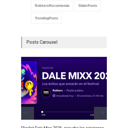
RokkersRecomienda
SliderPosts
TrendingPosts
Posts Carousel
GRLS a
Lemona
Breakin