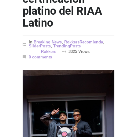
platino del RIAA
Latino
In
Breaking News
,
RokkersRecomienda
,
SliderPosts
,
TrendingPosts
Rokkers
3325 Views
0 comments