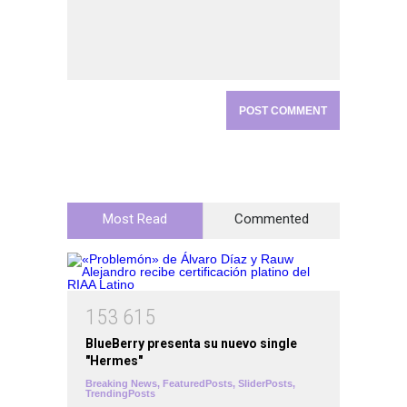
Most Read
Commented
1
5
3
6
1
5
BlueBerry presenta su nuevo single
"Hermes"
Breaking News
,
FeaturedPosts
,
SliderPosts
,
TrendingPosts