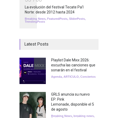
La evolución del festival Tecate Pa'l
Norte: desde 2012 hasta 2024
Breaking News
,
FeaturedPosts
,
SliderPosts
,
TrendingPosts
Latest Posts
Playlist Dale Mixx 2026:
escucha las canciones que
sonarán en el festival
Agenda
,
ARTICULO
,
Conciertos
GRLS anuncia su nuevo
EP: Pink
Lemonade, disponible el 5
de agosto
Breaking News
,
breaking news
,