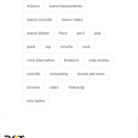
música
nuevo lanzamiento
nuevo sencillo
nuevo video
nuevo álbum
Peru
perú
pop
punk
rap
reseña
rock
rock alternativo
Rokkers
sala estelar
sencillo
streaming
tecate pal norte
torreón
video
Videoclip
vive latino