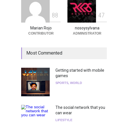
8
8
4
7
Marian Rojo
nosoysylvana
CONTRIBUTOR
ADMINISTRATOR
Most Commented
Getting started with mobile
games
SPORTS
,
WORLD
The social network that you
can wear
LIFESTYLE