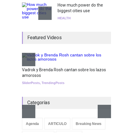
How much power do the
biggest cities use
HEALTH
¡Consigue tus entradas para
Featured Videos
el show de Richie O'Farrill
jugando!
Tests
Nuclear fusion closer to
becoming a reality
Vadrok y Brenda Rosh cantan sobre los lazos
amorosos
SCIENCE
SliderPosts
,
TrendingPosts
Categorías
Aletya
cancio
Agenda
ARTICULO
Breaking News
SliderPo