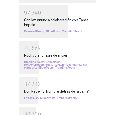
9
7
2
4
0
Gorillaz anuncia colaboración con Tame
Impala.
FeaturedPosts
,
SliderPosts
,
TrendingPosts
4
0
5
8
9
Rock con nombre de mujer
Breaking News
,
Especiales
,
RokkersRecomienda
,
RokkersRecomienda
,
Sin
categoría
,
SliderPosts
,
TrendingPosts
3
7
2
4
2
Don Pepe: “El hombre detrás de la barra”
Especiales
,
SliderPosts
,
TrendingPosts
3
3
7
0
0