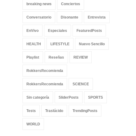
breaking news
Conciertos
Conversatorio
Disonante
Entrevista
EnVivo
Especiales
FeaturedPosts
HEALTH
LIFESTYLE
Nuevo Sencillo
Playlist
Reseñas
REVIEW
RokkersRecomienda
RokkersRecomienda
SCIENCE
Sin categoría
SliderPosts
SPORTS
Tests
Traslúcido
TrendingPosts
WORLD