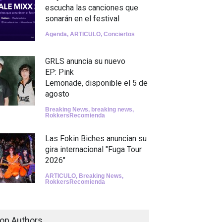
escucha las canciones que
sonarán en el festival
Agenda
,
ARTICULO
,
Conciertos
GRLS anuncia su nuevo
EP: Pink
Lemonade, disponible el 5 de
agosto
Breaking News
,
breaking news
,
RokkersRecomienda
Las Fokin Biches anuncian su
gira internacional "Fuga Tour
2026"
ARTICULO
,
Breaking News
,
RokkersRecomienda
Escucha "Pogo Rodeo" lo
nuevo de Psychedelic Porn
op Authors