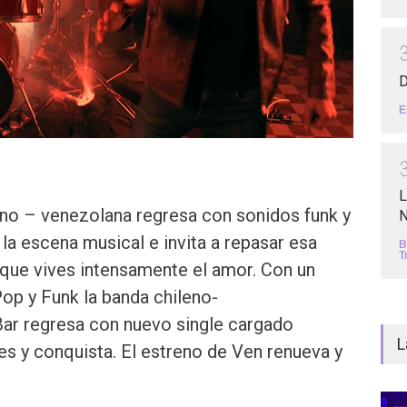
D
E
L
eno – venezolana regresa con sonidos funk y
N
la escena musical e invita a repasar esa
B
T
 que vives intensamente el amor. Con un
op y Funk la banda chileno-
ar regresa con nuevo single cargado
L
s y conquista. El estreno de Ven renueva y