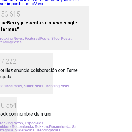
1
5
3
6
1
5
lueBerry presenta su nuevo single
"Hermes"
reaking News
,
FeaturedPosts
,
SliderPosts
,
rendingPosts
9
7
2
2
2
orillaz anuncia colaboración con Tame
mpala.
eaturedPosts
,
SliderPosts
,
TrendingPosts
4
0
5
8
4
ock con nombre de mujer
reaking News
,
Especiales
,
okkersRecomienda
,
RokkersRecomienda
,
Sin
ategoría
,
SliderPosts
,
TrendingPosts