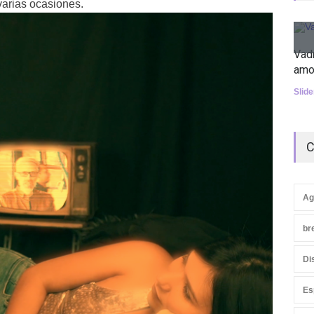
arias ocasiones.
Vad
amo
Slid
C
Ag
br
Di
Es