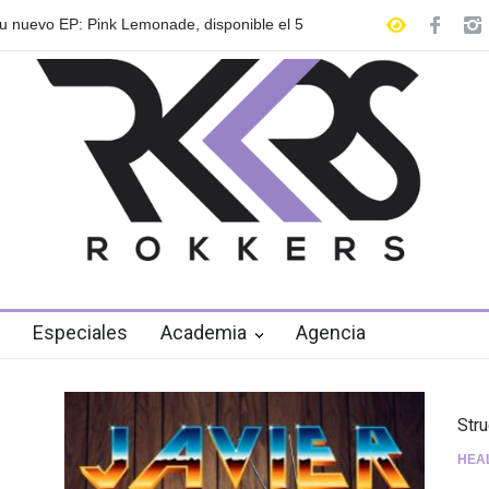
 anuncian su gira internacional "Fuga Tour
Playlist Dale Mixx 2
en el festival
Especiales
Academia
Agencia
Str
HEA