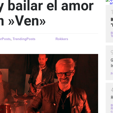
 bailar el amor
n »Ven»
B
B
T
erPosts
,
TrendingPosts
Rokkers
G
I
F
R
B
R
c