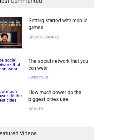
ost Commented
Getting started with mobile
games
SPORTS
,
WORLD
The social network that you
can wear
LIFESTYLE
How much power do the
biggest cities use
HEALTH
¡Consigue tus entradas para
el show de Richie O'Farrill
eatured Videos
jugando!