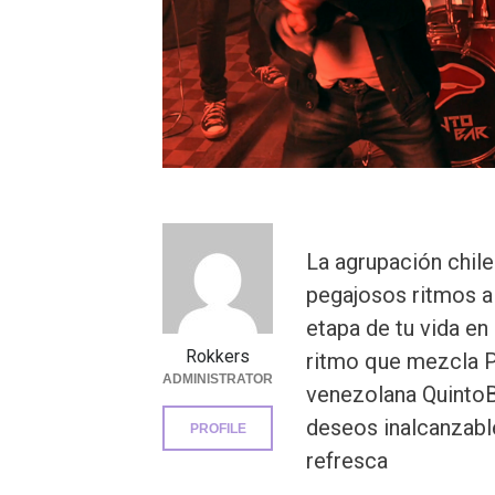
La agrupación chil
pegajosos ritmos a 
etapa de tu vida en
Rokkers
ritmo que mezcla P
ADMINISTRATOR
venezolana QuintoB
deseos inalcanzable
PROFILE
refresca