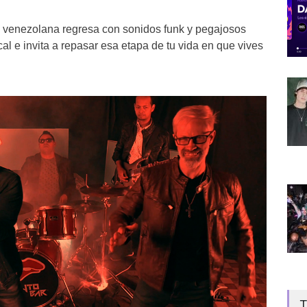
– venezolana regresa con sonidos funk y pegajosos
al e invita a repasar esa etapa de tu vida en que vives
T