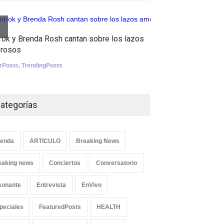
Tests
Aletya mue
Nuclear fusion closer to
rok y Brenda Rosh cantan sobre los lazos
canciones 
becoming a reality
rosos
SliderPosts
,
SCIENCE
erPosts
,
TrendingPosts
ategorías
enda
ARTICULO
Breaking News
eaking news
Conciertos
Conversatorio
sonante
Entrevista
EnVivo
peciales
FeaturedPosts
HEALTH