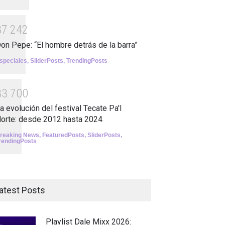
3
7
2
4
2
on Pepe: “El hombre detrás de la barra”
speciales
,
SliderPosts
,
TrendingPosts
3
3
7
0
0
a evolución del festival Tecate Pa'l
orte: desde 2012 hasta 2024
reaking News
,
FeaturedPosts
,
SliderPosts
,
rendingPosts
atest Posts
Playlist Dale Mixx 2026: