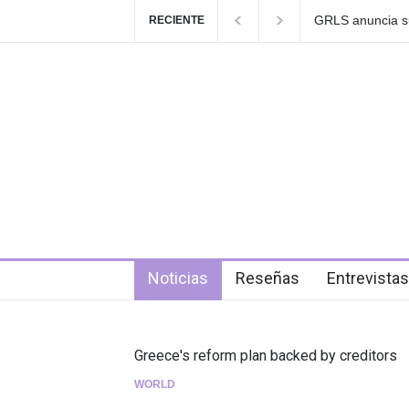
Las Fokin Biches
RECIENTE
2026"
3 days ago
Noticias
Reseñas
Entrevistas
Greece's reform plan backed by creditors
WORLD