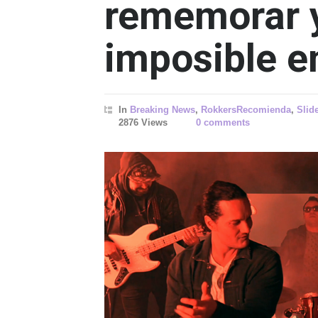
rememorar y
imposible e
In
Breaking News
,
RokkersRecomienda
,
Slid
2876 Views
0 comments