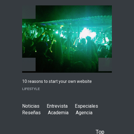
Agenda
,
ARTICULO
,
breaking
news
,
Breaking News
,
Conciertos
,
RokkersRecomienda
Playlist Dale Mixx 2026:
escucha las canciones que
sonarán en el festival
Agenda
,
ARTICULO
,
Conciertos
Highli
10 reasons to start your own website
WORLD
LIFESTYLE
Noticias
Entrevista
Especiales
Reseñas
Academia
Agencia
Top