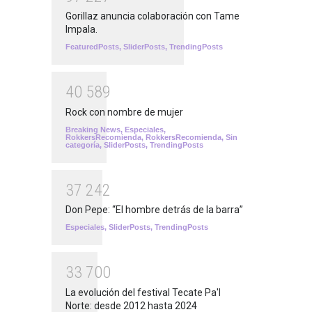
Gorillaz anuncia colaboración con Tame
Impala.
FeaturedPosts
,
SliderPosts
,
TrendingPosts
4
0
5
8
9
Rock con nombre de mujer
Breaking News
,
Especiales
,
RokkersRecomienda
,
RokkersRecomienda
,
Sin
categoría
,
SliderPosts
,
TrendingPosts
3
7
2
4
2
Don Pepe: “El hombre detrás de la barra”
Especiales
,
SliderPosts
,
TrendingPosts
3
3
7
0
0
La evolución del festival Tecate Pa'l
Norte: desde 2012 hasta 2024