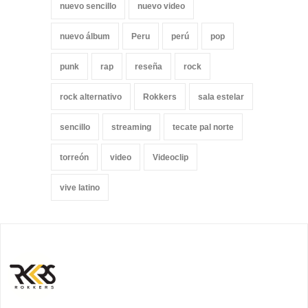
nuevo sencillo
nuevo video
nuevo álbum
Peru
perú
pop
punk
rap
reseña
rock
rock alternativo
Rokkers
sala estelar
sencillo
streaming
tecate pal norte
torreón
video
Videoclip
vive latino