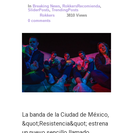
In
Breaking News
,
RokkersRecomienda
,
SliderPosts
,
TrendingPosts
Rokkers
3810 Views
0 comments
La banda de la Ciudad de México,
&quot;Resistencia&quot; estrena
un nuevo sencillo llamado