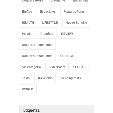
Conversatorio
Disonante
Entrevista
EnVivo
Especiales
FeaturedPosts
HEALTH
LIFESTYLE
Nuevo Sencillo
Playlist
Reseñas
REVIEW
RokkersRecomienda
RokkersRecomienda
SCIENCE
Sin categoría
SliderPosts
SPORTS
Tests
Traslúcido
TrendingPosts
WORLD
Etiquetas