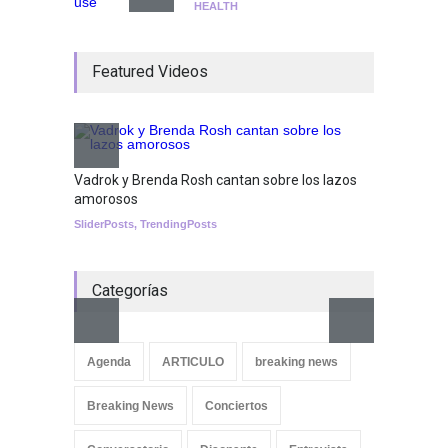
HEALTH
¡Consigue tus entradas para
Featured Videos
el show de Richie O'Farrill
jugando!
Tests
Nuclear fusion closer to
becoming a reality
Vadrok y Brenda Rosh cantan sobre los lazos
amorosos
SCIENCE
SliderPosts
,
TrendingPosts
Categorías
Aletya
cancio
Agenda
ARTICULO
breaking news
SliderPo
Breaking News
Conciertos