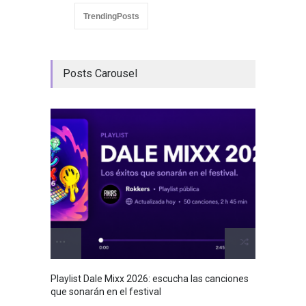
TrendingPosts
Posts Carousel
GRLS a
Lemona
Breakin
Playlist Dale Mixx 2026: escucha las canciones
que sonarán en el festival