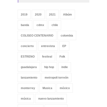
2019
2020
2021
Albúm
banda
cdmx
chile
COLISEO CENTENARIO
colombia
concierto
entrevista
EP
ESTRENO
festival
Folk
guadalajara
hip hop
indie
lanzamiento
metropoli torreón
monterrey
Musica
méxico
música
nuevo lanzamiento