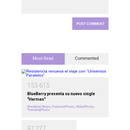
Most Read
Commented
1
5
3
6
1
5
BlueBerry presenta su nuevo single
"Hermes"
Breaking News
,
FeaturedPosts
,
SliderPosts
,
TrendingPosts
9
7
2
2
7