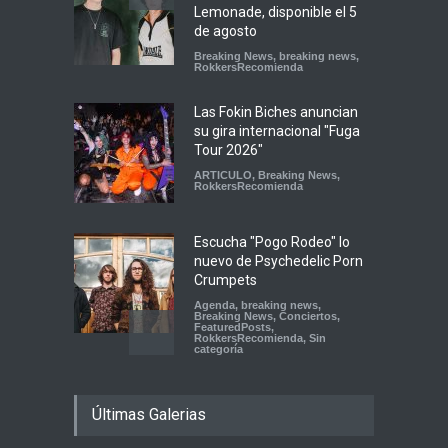
Lemonade, disponible el 5
de agosto
Breaking News
,
breaking news
,
RokkersRecomienda
Las Fokin Biches anuncian
su gira internacional "Fuga
Tour 2026"
ARTICULO
,
Breaking News
,
RokkersRecomienda
Escucha "Pogo Rodeo" lo
nuevo de Psychedelic Porn
Crumpets
Agenda
,
breaking news
,
Breaking News
,
Conciertos
,
FeaturedPosts
,
RokkersRecomienda
,
Sin
categoría
Peces Raros anuncia show
Últimas Galerias
en el Auditorio BB de la
Ciudad de México