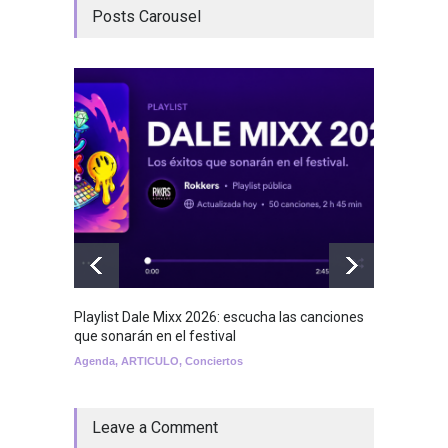
Posts Carousel
Playlist Dale Mixx 2026: escucha las canciones
GRLS a
que sonarán en el festival
Lemona
Agenda
,
ARTICULO
,
Conciertos
Breakin
Leave a Comment