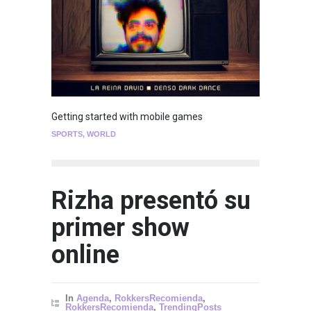
Getting started with mobile games
SPORTS
,
WORLD
Rizha presentó su
primer show
online
In
Agenda
,
RokkersRecomienda
,
RokkersRecomienda
,
TrendingPosts