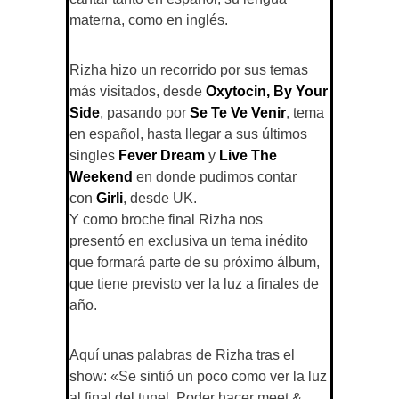
materna, como en inglés.
Rizha hizo un recorrido por sus temas
más visitados, desde
Oxytocin, By Your
Side
, pasando por
Se Te Ve Venir
, tema
en español, hasta llegar a sus últimos
singles
Fever Dream
y
Live The
Weekend
en donde pudimos contar
con
Girli
, desde UK.
Y como broche final Rizha nos
presentó en exclusiva un tema inédito
que formará parte de su próximo álbum,
que tiene previsto ver la luz a finales de
año.
Aquí unas palabras de Rizha tras el
show:
«
Se sintió un poco como ver la luz
al final del tunel. Poder hacer meet &