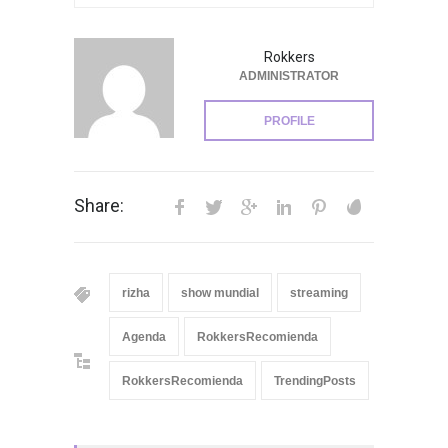
Rokkers
ADMINISTRATOR
PROFILE
Share:
rizha
show mundial
streaming
Agenda
RokkersRecomienda
RokkersRecomienda
TrendingPosts