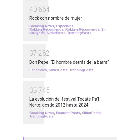
4
0
6
6
4
Rock con nombre de mujer
Breaking News
,
Especiales
,
RokkersRecomienda
,
RokkersRecomienda
,
Sin
categoría
,
SliderPosts
,
TrendingPosts
3
7
2
8
2
Don Pepe: “El hombre detrás de la barra”
Especiales
,
SliderPosts
,
TrendingPosts
3
3
7
4
5
La evolución del festival Tecate Pa'l
Norte: desde 2012 hasta 2024
Breaking News
,
FeaturedPosts
,
SliderPosts
,
TrendingPosts