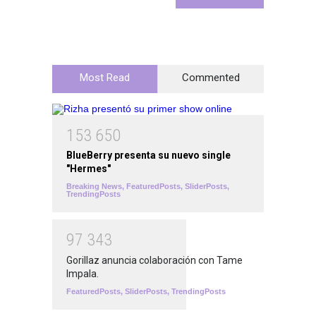
Most Read
Commented
1
5
3
6
5
0
BlueBerry presenta su nuevo single
"Hermes"
Breaking News
,
FeaturedPosts
,
SliderPosts
,
TrendingPosts
9
7
3
4
3
Gorillaz anuncia colaboración con Tame
Impala.
FeaturedPosts
,
SliderPosts
,
TrendingPosts