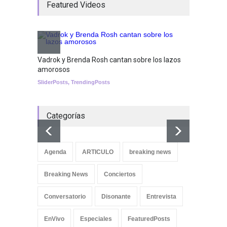
Featured Videos
el show de Richie O'Farrill
jugando!
Tests
Nuclear fusion closer to
becoming a reality
Vadrok y Brenda Rosh cantan sobre los lazos
amorosos
SCIENCE
SliderPosts
,
TrendingPosts
Categorías
Aletya
cancio
Agenda
ARTICULO
breaking news
SliderPo
Breaking News
Conciertos
Conversatorio
Disonante
Entrevista
EnVivo
Especiales
FeaturedPosts