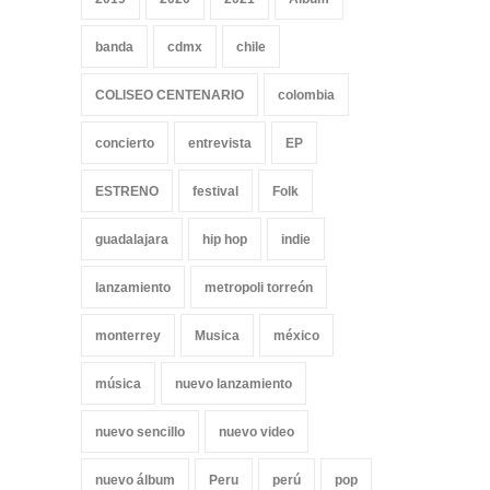
banda
cdmx
chile
COLISEO CENTENARIO
colombia
concierto
entrevista
EP
ESTRENO
festival
Folk
guadalajara
hip hop
indie
lanzamiento
metropoli torreón
monterrey
Musica
méxico
música
nuevo lanzamiento
nuevo sencillo
nuevo video
nuevo álbum
Peru
perú
pop