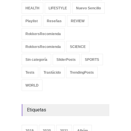
HEALTH
LIFESTYLE
Nuevo Sencillo
Playlist
Reseñas
REVIEW
RokkersRecomienda
RokkersRecomienda
SCIENCE
Sin categoría
SliderPosts
SPORTS
Tests
Traslúcido
TrendingPosts
WORLD
Etiquetas
2019
2020
2021
Albúm