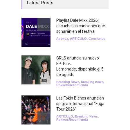
Latest Posts
Playlist Dale Mixx 2026:
escucha las canciones que
sonarán en el festival
Agenda
,
ARTICULO
,
Conciertos
GRLS anuncia su nuevo
EP: Pink
Lemonade, disponible el 5
de agosto
Breaking News
,
breaking news
,
RokkersRecomienda
Las Fokin Biches anuncian
su gira internacional "Fuga
Tour 2026"
ARTICULO
,
Breaking News
,
RokkersRecomienda