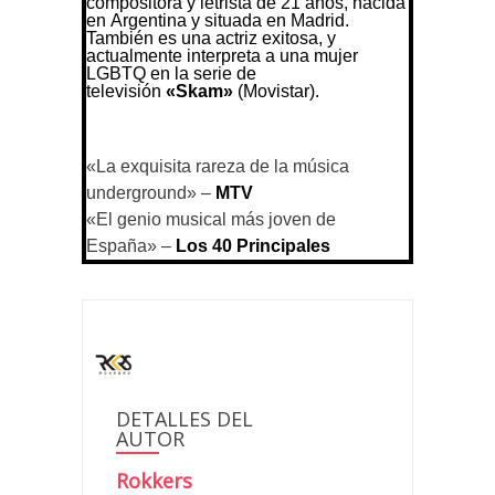
compositora y letrista de 21 años, nacida
en Argentina y situada en Madrid.
También es una actriz exitosa, y
actualmente interpreta a una mujer
LGBTQ en la serie de
televisión
«Skam»
(Movistar).
«La exquisita rareza de la música
underground» –
MTV
«El genio musical más joven de
España» –
Los 40 Principales
DETALLES DEL
AUTOR
Rokkers