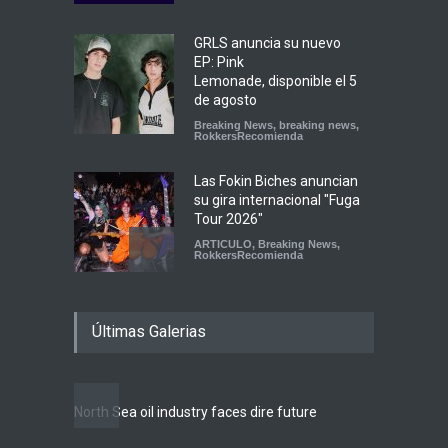
GRLS anuncia su nuevo
EP: Pink
Lemonade, disponible el 5
de agosto
Breaking News
,
breaking news
,
RokkersRecomienda
Las Fokin Biches anuncian
su gira internacional "Fuga
Tour 2026"
ARTICULO
,
Breaking News
,
RokkersRecomienda
Escucha "Pogo Rodeo" lo
Últimas Galerias
nuevo de Psychedelic Porn
Crumpets
Agenda
,
breaking news
,
Breaking News
,
Conciertos
,
FeaturedPosts
,
RokkersRecomienda
,
Sin
North Sea oil industry faces dire future
categoría