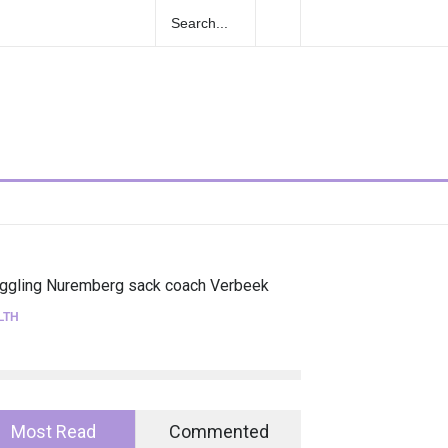
uncian su gira internacional "Fuga Tour
uggling Nuremberg sack coach Verbeek
LTH
Most Read
Commented