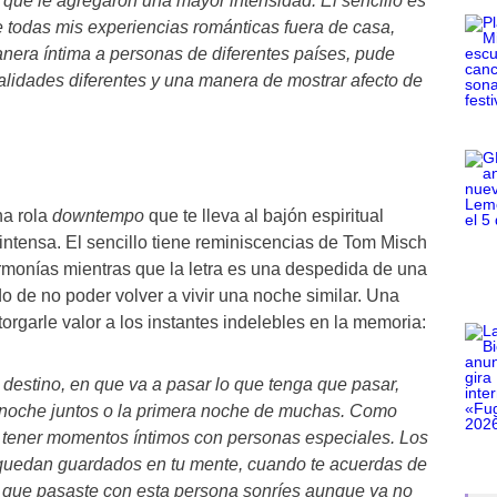
 que le agregaron una mayor intensidad. El sencillo es
todas mis experiencias románticas fuera de casa,
era íntima a personas de diferentes países, pude
lidades diferentes y una manera de mostrar afecto de
a rola
downtempo
que te lleva al bajón espiritual
ntensa. El sencillo tiene reminiscencias de Tom Misch
armonías mientras que la letra es una despedida de una
o de no poder volver a vivir una noche similar. Una
torgarle valor a los instantes indelebles en la memoria:
 destino, en que va a pasar lo que tenga que pasar,
a noche juntos o la primera noche de muchas. Como
ener momentos íntimos con personas especiales. Los
quedan guardados en tu mente, cuando te acuerdas de
que pasaste con esta persona sonríes aunque ya no