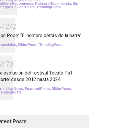
reaking News
,
Especiales
,
okkersRecomienda
,
RokkersRecomienda
,
Sin
ategoría
,
SliderPosts
,
TrendingPosts
3
7
2
4
2
on Pepe: “El hombre detrás de la barra”
speciales
,
SliderPosts
,
TrendingPosts
3
3
7
0
0
a evolución del festival Tecate Pa'l
orte: desde 2012 hasta 2024
reaking News
,
FeaturedPosts
,
SliderPosts
,
rendingPosts
atest Posts