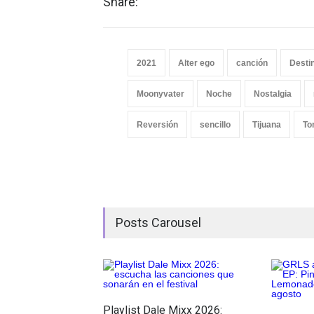
Share:
2021
Alter ego
canción
Desti
Moonyvater
Noche
Nostalgia
Reversión
sencillo
Tijuana
To
Posts Carousel
Playlist Dale Mixx 2026: