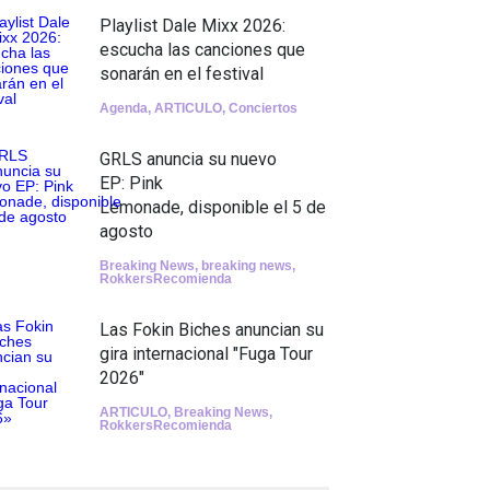
Playlist Dale Mixx 2026:
escucha las canciones que
sonarán en el festival
Agenda
,
ARTICULO
,
Conciertos
GRLS anuncia su nuevo
EP: Pink
Lemonade, disponible el 5 de
agosto
Breaking News
,
breaking news
,
RokkersRecomienda
Las Fokin Biches anuncian su
gira internacional "Fuga Tour
2026"
ARTICULO
,
Breaking News
,
RokkersRecomienda
Escucha "Pogo Rodeo" lo