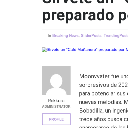
preparado 
In
Breaking News
,
SliderPosts
,
TrendingPost
Moonvvater fue un
sorpresivos de 202
para potenciar sus
Rokkers
nuevas melodías. M
ADMINISTRATOR
Bobadilla, un inge
trece años busca cr
PROFILE
enamorarse de las 