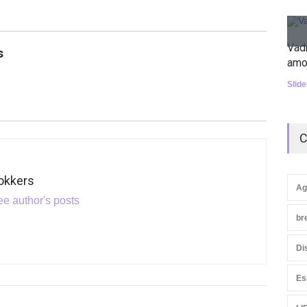
Vad
s
amo
Slid
C
okkers
Ag
e author's posts
br
Di
Es