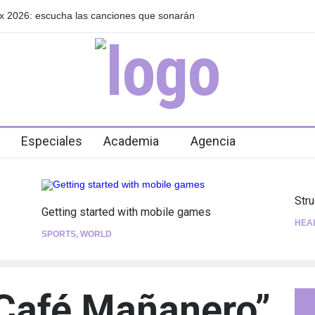
su nuevo EP: Pink Lemonade, disponible el 5
Las Fokin Biches an
2026"
Especiales
Academia
Agencia
Str
Getting started with mobile games
HEA
SPORTS
,
WORLD
“Café Mañanero”