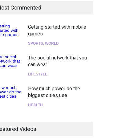
ost Commented
Getting started with mobile
games
SPORTS
,
WORLD
The social network that you
can wear
LIFESTYLE
How much power do the
biggest cities use
HEALTH
¡Consigue tus entradas para
el show de Richie O'Farrill
eatured Videos
jugando!