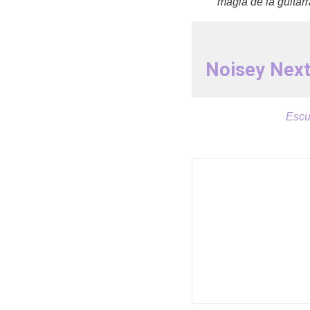
magia de la guitarr
Noisey Nex
Escu