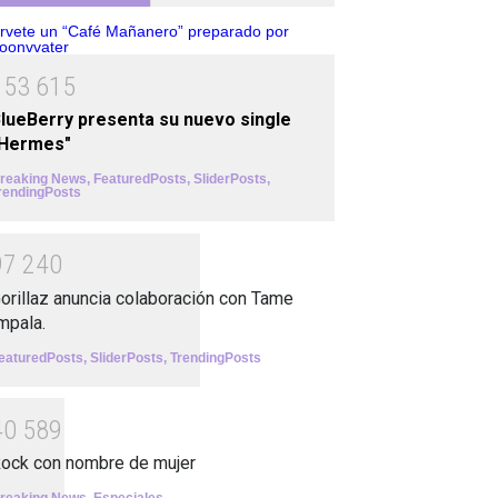
1
5
3
6
1
5
lueBerry presenta su nuevo single
"Hermes"
reaking News
,
FeaturedPosts
,
SliderPosts
,
rendingPosts
9
7
2
4
0
orillaz anuncia colaboración con Tame
mpala.
eaturedPosts
,
SliderPosts
,
TrendingPosts
4
0
5
8
9
ock con nombre de mujer