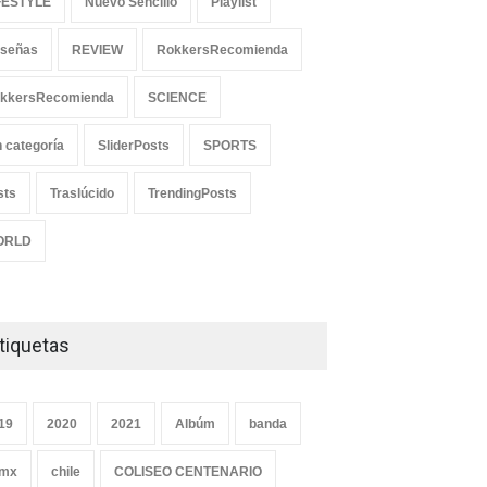
FESTYLE
Nuevo Sencillo
Playlist
señas
REVIEW
RokkersRecomienda
kkersRecomienda
SCIENCE
n categoría
SliderPosts
SPORTS
sts
Traslúcido
TrendingPosts
ORLD
tiquetas
19
2020
2021
Albúm
banda
mx
chile
COLISEO CENTENARIO
ucha "Pogo Rodeo" lo
Peces Raros anuncia show en