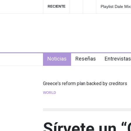
ale Mixx 2026: escucha las canciones que sonarán
GRLS anuncia 
RECIENTE
val
de agosto
4 days ago
Noticias
Reseñas
Entrevistas
Greece's reform plan backed by creditors
WORLD
Sírvete un 