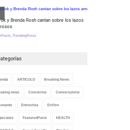
Tests
Aletya mue
Nuclear fusion closer to
rok y Brenda Rosh cantan sobre los lazos
canciones 
becoming a reality
rosos
SliderPosts
,
SCIENCE
erPosts
,
TrendingPosts
ategorías
enda
ARTICULO
Breaking News
eaking news
Conciertos
Conversatorio
sonante
Entrevista
EnVivo
peciales
FeaturedPosts
HEALTH