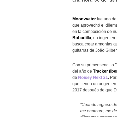
Moonvvater
fue uno de
que aprovechó el dilem
en la composición de n
Bobadilla
, un ingenier
busca crear armonías qu
guitarras de João Gilber
Con su primer sencillo
del año de
Tracker (Ibe
de
Noisey Next 21
. Pa
que tienen un origen e
2017 después de que Die
“Cuando regrese de
me enamore, me de