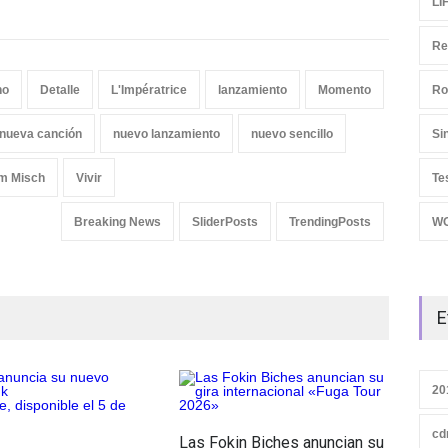
LI
Re
no
Detalle
L'Impératrice
lanzamiento
Momento
Ro
nueva canción
nuevo lanzamiento
nuevo sencillo
Si
m Misch
Vivir
Te
Breaking News
SliderPosts
TrendingPosts
W
E
20
cd
Las Fokin Biches anuncian su
Esc