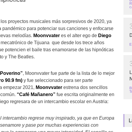
B
R
c
 los proyectos musicales más sorpresivos de 2020, ya
a pandémico para potenciar sus canciones y enfocarse
D
uevas melodías.
Moonvvater
es el alter ego de
Diego
o mecatrónico de Tijuana que desde los trece años
E
e potencien el baile tras enamorarse de las hipnóticas
to y The Beatles.
L
“Poverino”
, Moonvvater fue parte de la lista de lo mejor
N
ro 90.9 fm)
y fue seleccionado para ser parte
ra empezar 2021,
Moonvvater
estrena dos sencillos
B
T
n común.
“Café Mañanero”
fue escrita originalmente en
go regresara de un intercambio escolar en Austria:
l intercambio regrese muy inspirado, ya que en Europa
L
senamore y pase por muchas experiencias con