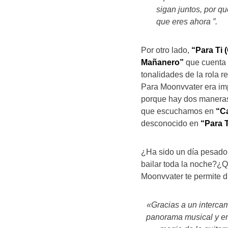
sigan juntos, por q
que eres ahora ”.
Por otro lado,
“Para Ti 
Mañanero”
que cuenta 
tonalidades de la rola 
Para Moonvvater era imp
porque hay dos maneras 
que escuchamos en
“C
desconocido en
“Para 
¿Ha sido un día pesado y
bailar toda la noche?¿Q
Moonvvater te permite d
«Gracias a un intercam
panorama musical y en