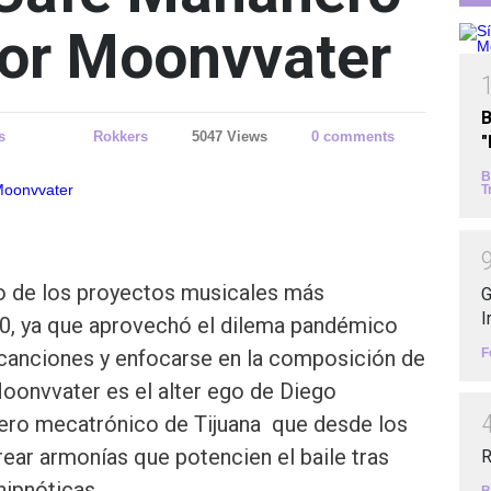
por Moonvvater
B
s
Rokkers
5047 Views
0 comments
B
T
o de los proyectos musicales más
G
I
0, ya que aprovechó el dilema pandémico
F
 canciones y enfocarse en la composición de
oonvvater es el alter ego de Diego
niero mecatrónico de Tijuana que desde los
ear armonías que potencien el baile tras
R
hipnóticas