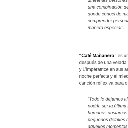
diferentes personas
una combinación de 
donde conocí de man
comprender persona
manera especial”.
“Café Mañanero”
es un
después de una velada i
y L’Impératrice en sus 
noche perfecta y el mied
canción reflexiva para o
“Todo lo dejamos al
podría ser la últim
humanos ansiamos t
pequeños detalles 
aquellos momentos 