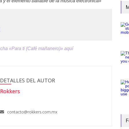
a y el elemento bailable de la música electrónica»
M
t
cha «Para ti (Café mañanero)» aquí
DETALLES DEL AUTOR
Rokkers
contacto@rokkers.com.mx
F