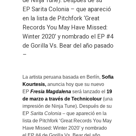
de Ninja Tune). Después de su
EP Sarita Colonia – que apareció
en la lista de Pitchfork ‘Great
Records You May Have Missed:
Winter 2020’ y nombrado el EP #4
de Gorilla Vs. Bear del año pasado
–
La artista peruana basada en Berlín,
Sofia
Kourtesis,
anuncia hoy que su nuevo
EP
Fresia Magdalena
será lanzado el
19
de marzo a través de Technicolour
(una
impresión de Ninja Tune). Después de su
EP
Sarita Colonia
– que apareció en la
lista de Pitchfork ‘Great Records You May
Have Missed: Winter 2020’ y nombrado
el EP #4 de Gorilla Vs. Bear del año