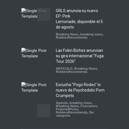
GRLS anuncia su nuevo
EP: Pink
Lemonade, disponible el 5
de agosto
Breaking News
,
breaking news
,
RokkersRecomienda
Las Fokin Biches anuncian
su gira internacional "Fuga
Tour 2026"
ARTICULO
,
Breaking News
,
RokkersRecomienda
Escucha "Pogo Rodeo" lo
nuevo de Psychedelic Porn
Crumpets
Agenda
,
breaking news
,
Breaking News
,
Conciertos
,
FeaturedPosts
,
RokkersRecomienda
,
Sin
categoría
Peces Raros anuncia show