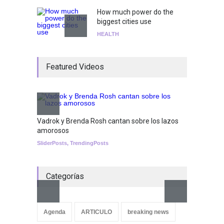
How much power do the
biggest cities use
HEALTH
¡Consigue tus entradas para
Featured Videos
el show de Richie O'Farrill
jugando!
Tests
Nuclear fusion closer to
becoming a reality
Vadrok y Brenda Rosh cantan sobre los lazos
amorosos
SCIENCE
SliderPosts
,
TrendingPosts
Categorías
Aletya
cancio
Agenda
ARTICULO
breaking news
SliderPo