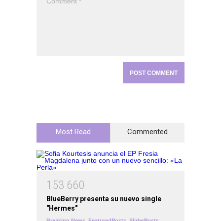
Most Read
Commented
1
5
3
6
6
0
BlueBerry presenta su nuevo single
"Hermes"
Breaking News
,
FeaturedPosts
,
SliderPosts
,