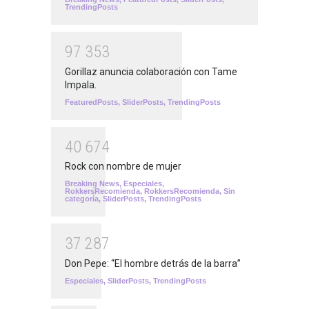
TrendingPosts
9
7
3
5
3
Gorillaz anuncia colaboración con Tame
Impala.
FeaturedPosts
,
SliderPosts
,
TrendingPosts
4
0
6
7
4
Rock con nombre de mujer
Breaking News
,
Especiales
,
RokkersRecomienda
,
RokkersRecomienda
,
Sin
categoría
,
SliderPosts
,
TrendingPosts
3
7
2
8
7
Don Pepe: “El hombre detrás de la barra”
Especiales
,
SliderPosts
,
TrendingPosts