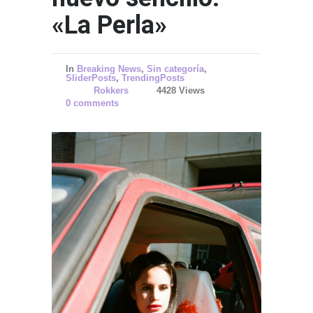
«La Perla»
In
Breaking News
,
Sin categoría
,
SliderPosts
,
TrendingPosts
Rokkers
4428 Views
0 comments