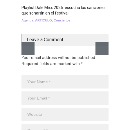
Playlist Dale Mixx 2026: escucha las canciones
GRLS a
que sonarán en el festival
Lemona
Agenda
,
ARTICULO
,
Conciertos
Breakin
Leave a Comment
Your email address will not be published.
Required fields are marked with *