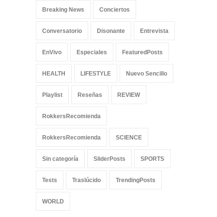
Breaking News
Conciertos
Conversatorio
Disonante
Entrevista
EnVivo
Especiales
FeaturedPosts
HEALTH
LIFESTYLE
Nuevo Sencillo
Playlist
Reseñas
REVIEW
RokkersRecomienda
RokkersRecomienda
SCIENCE
Sin categoría
SliderPosts
SPORTS
Tests
Traslúcido
TrendingPosts
WORLD