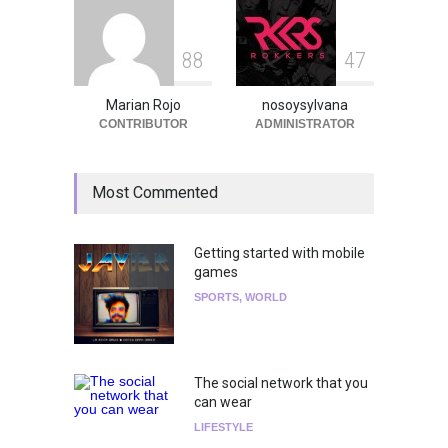
8
8
4
7
Marian Rojo
nosoysylvana
CONTRIBUTOR
ADMINISTRATOR
Most Commented
Getting started with mobile
games
SPORTS
,
WORLD
The social network that you
can wear
LIFESTYLE