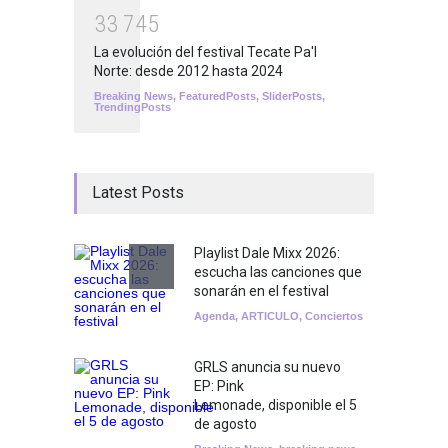
3
3
7
4
5
La evolución del festival Tecate Pa'l
Norte: desde 2012 hasta 2024
Breaking News
,
FeaturedPosts
,
SliderPosts
,
TrendingPosts
Latest Posts
Playlist Dale Mixx 2026:
escucha las canciones que
sonarán en el festival
Agenda
,
ARTICULO
,
Conciertos
GRLS anuncia su nuevo
EP: Pink
Lemonade, disponible el 5
de agosto