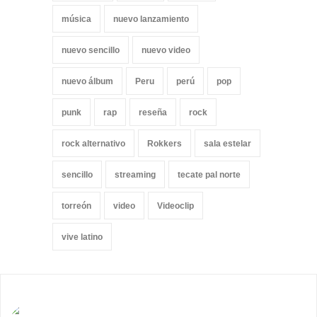
música
nuevo lanzamiento
nuevo sencillo
nuevo video
nuevo álbum
Peru
perú
pop
punk
rap
reseña
rock
rock alternativo
Rokkers
sala estelar
sencillo
streaming
tecate pal norte
torreón
video
Videoclip
vive latino