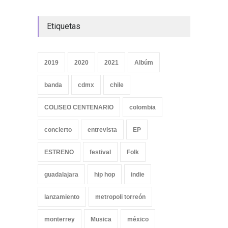
Etiquetas
2019
2020
2021
Albúm
banda
cdmx
chile
COLISEO CENTENARIO
colombia
concierto
entrevista
EP
ESTRENO
festival
Folk
guadalajara
hip hop
indie
lanzamiento
metropoli torreón
monterrey
Musica
méxico