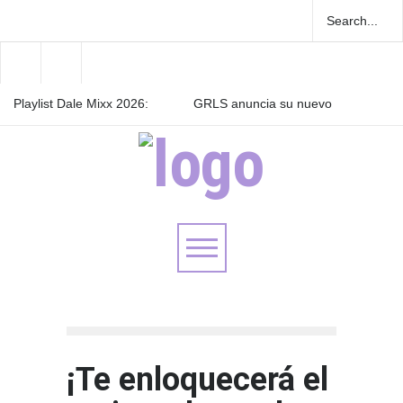
Playlist Dale Mixx 2026:
GRLS anuncia su nuevo
escucha las canciones que
EP: Pink
sonarán en el festival
Lemonade, disponible el 5
de agosto
Las Fokin Biches anuncian
su gira internacional "Fuga
Tour 2026"
¡Te enloquecerá el