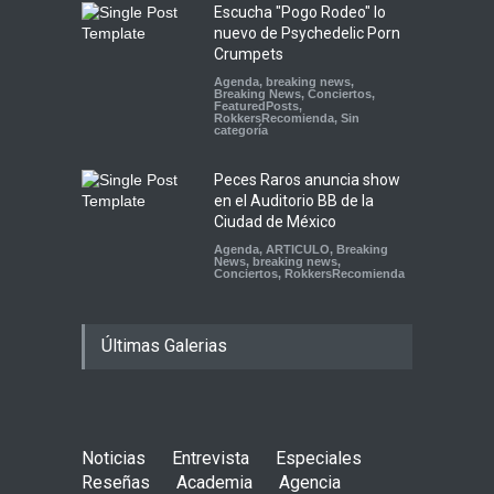
Escucha "Pogo Rodeo" lo
nuevo de Psychedelic Porn
Crumpets
Agenda
,
breaking news
,
Breaking News
,
Conciertos
,
FeaturedPosts
,
RokkersRecomienda
,
Sin
categoría
Peces Raros anuncia show
en el Auditorio BB de la
Ciudad de México
Agenda
,
ARTICULO
,
Breaking
News
,
breaking news
,
Conciertos
,
RokkersRecomienda
Últimas Galerias
Noticias
Entrevista
Especiales
Reseñas
Academia
Agencia