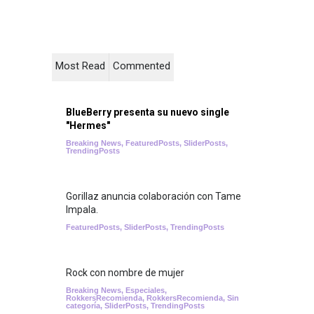
Most Read
Commented
BlueBerry presenta su nuevo single
"Hermes"
Breaking News
,
FeaturedPosts
,
SliderPosts
,
TrendingPosts
Gorillaz anuncia colaboración con Tame
Impala.
FeaturedPosts
,
SliderPosts
,
TrendingPosts
Rock con nombre de mujer
Breaking News
,
Especiales
,
RokkersRecomienda
,
RokkersRecomienda
,
Sin
categoría
,
SliderPosts
,
TrendingPosts