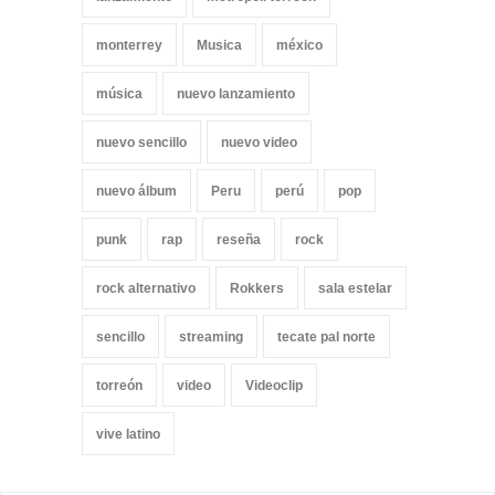
monterrey
Musica
méxico
música
nuevo lanzamiento
nuevo sencillo
nuevo video
nuevo álbum
Peru
perú
pop
punk
rap
reseña
rock
rock alternativo
Rokkers
sala estelar
sencillo
streaming
tecate pal norte
torreón
video
Videoclip
vive latino