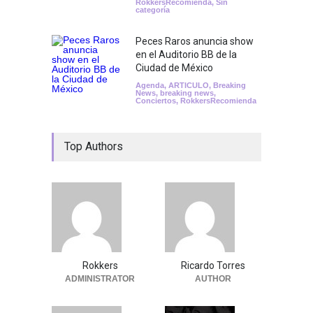
RokkersRecomienda
,
Sin
categoría
Peces Raros anuncia show
en el Auditorio BB de la
Ciudad de México
Agenda
,
ARTICULO
,
Breaking
News
,
breaking news
,
Conciertos
,
RokkersRecomienda
Top Authors
Rokkers
Ricardo Torres
ADMINISTRATOR
AUTHOR