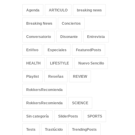
Agenda
ARTICULO
breaking news
Breaking News
Conciertos
Conversatorio
Disonante
Entrevista
EnVivo
Especiales
FeaturedPosts
HEALTH
LIFESTYLE
Nuevo Sencillo
Playlist
Reseñas
REVIEW
RokkersRecomienda
RokkersRecomienda
SCIENCE
Sin categoría
SliderPosts
SPORTS
Tests
Traslúcido
TrendingPosts