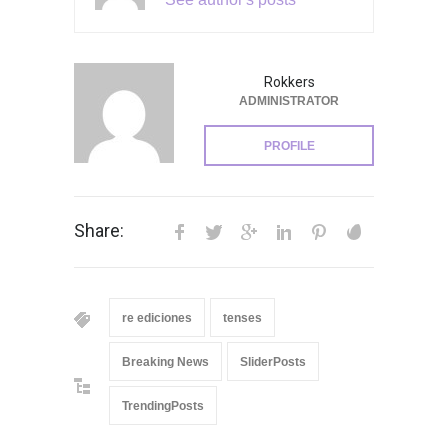
Rokkers
ADMINISTRATOR
PROFILE
Share:
re ediciones
tenses
Breaking News
SliderPosts
TrendingPosts