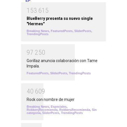
1
5
3
6
1
5
BlueBerry presenta su nuevo single
"Hermes"
Breaking News
,
FeaturedPosts
,
SliderPosts
,
TrendingPosts
9
7
2
5
0
Gorillaz anuncia colaboración con Tame
Impala.
FeaturedPosts
,
SliderPosts
,
TrendingPosts
4
0
6
0
9
Rock con nombre de mujer
Breaking News
,
Especiales
,
RokkersRecomienda
,
RokkersRecomienda
,
Sin
categoría
,
SliderPosts
,
TrendingPosts