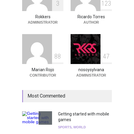
3
1
2
3
Peces Raros anuncia show
en el Auditorio BB de la
Ciudad de México
Rokkers
Ricardo Torres
ADMINISTRATOR
AUTHOR
Agenda
,
ARTICULO
,
breaking
news
,
Breaking News
,
Conciertos
,
RokkersRecomienda
8
8
4
7
Marian Rojo
nosoysylvana
CONTRIBUTOR
ADMINISTRATOR
Most Commented
Getting started with mobile
games
SPORTS
,
WORLD