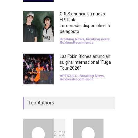
GRLS anuncia su nuevo
EP: Pink
Lemonade, disponible el 5
de agosto
Breaking News
,
breaking news
,
RokkersRecomienda
Las Fokin Biches anuncian
su gira internacional "Fuga
Tour 2026"
ARTICULO
,
Breaking News
,
RokkersRecomienda
Escucha "Pogo Rodeo" lo
Top Authors
nuevo de Psychedelic Porn
Crumpets
Agenda
,
breaking news
,
Breaking News
,
Conciertos
,
FeaturedPosts
,
RokkersRecomienda
,
Sin
categoría
2
0
2