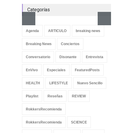
Categorías
Aletya
cancio
Agenda
ARTICULO
breaking news
SliderPo
Breaking News
Conciertos
Conversatorio
Disonante
Entrevista
EnVivo
Especiales
FeaturedPosts
HEALTH
LIFESTYLE
Nuevo Sencillo
Playlist
Reseñas
REVIEW
RokkersRecomienda
RokkersRecomienda
SCIENCE