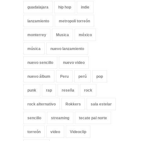
guadalajara
hip hop
indie
lanzamiento
metropoli torreón
monterrey
Musica
méxico
música
nuevo lanzamiento
nuevo sencillo
nuevo video
nuevo álbum
Peru
perú
pop
punk
rap
reseña
rock
rock alternativo
Rokkers
sala estelar
sencillo
streaming
tecate pal norte
torreón
video
Videoclip