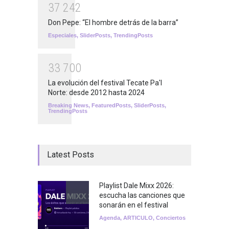
3
7
2
4
2
Don Pepe: “El hombre detrás de la barra”
Especiales
,
SliderPosts
,
TrendingPosts
3
3
7
0
0
La evolución del festival Tecate Pa'l
Norte: desde 2012 hasta 2024
Breaking News
,
FeaturedPosts
,
SliderPosts
,
TrendingPosts
Latest Posts
Playlist Dale Mixx 2026:
escucha las canciones que
sonarán en el festival
Agenda
,
ARTICULO
,
Conciertos