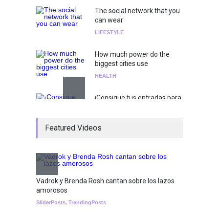
The social network that you
can wear
LIFESTYLE
How much power do the
biggest cities use
HEALTH
¡Consigue tus entradas para
el show de Richie O'Farrill
jugando!
Featured Videos
Tests
Nuclear fusion closer to
becoming a reality
SCIENCE
Vadrok y Brenda Rosh cantan sobre los lazos
amorosos
SliderPosts
,
TrendingPosts