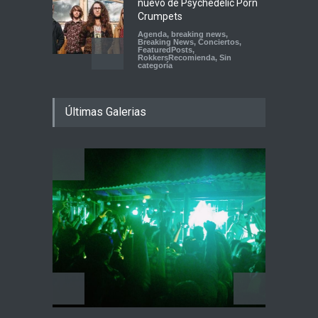
nuevo de Psychedelic Porn
Crumpets
Agenda
,
breaking news
,
Breaking News
,
Conciertos
,
FeaturedPosts
,
RokkersRecomienda
,
Sin
categoría
Peces Raros anuncia show
Últimas Galerias
en el Auditorio BB de la
Ciudad de México
Agenda
,
ARTICULO
,
breaking
news
,
Breaking News
,
Conciertos
,
RokkersRecomienda
Playlist Dale Mixx 2026:
escucha las canciones que
sonarán en el festival
Agenda
,
ARTICULO
,
Conciertos