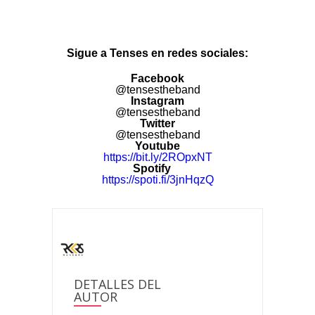
Sigue a Tenses en redes sociales:
Facebook
@tensestheband
Instagram
@tensestheband
Twitter
@tensestheband
Youtube
https://bit.ly/2ROpxNT
Spotify
https://spoti.fi/3jnHqzQ
DETALLES DEL
AUTOR