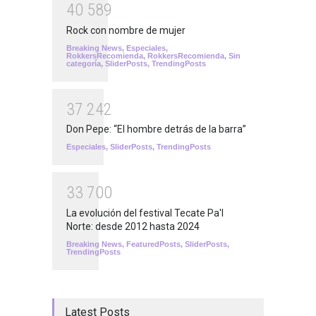
4
0
5
8
9
Rock con nombre de mujer
Breaking News
,
Especiales
,
RokkersRecomienda
,
RokkersRecomienda
,
Sin
categoría
,
SliderPosts
,
TrendingPosts
3
7
2
4
2
Don Pepe: “El hombre detrás de la barra”
Especiales
,
SliderPosts
,
TrendingPosts
3
3
7
0
0
La evolución del festival Tecate Pa'l
Norte: desde 2012 hasta 2024
Breaking News
,
FeaturedPosts
,
SliderPosts
,
TrendingPosts
Latest Posts