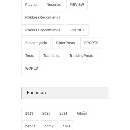
Playlist
Reseñas
REVIEW
RokkersRecomienda
RokkersRecomienda
SCIENCE
Sin categoría
SliderPosts
SPORTS
Tests
Traslúcido
TrendingPosts
WORLD
Etiquetas
2019
2020
2021
Albúm
banda
cdmx
chile