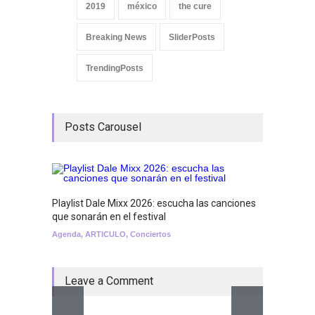
2019
méxico
the cure
Breaking News
SliderPosts
TrendingPosts
Posts Carousel
Playlist Dale Mixx 2026: escucha las canciones
GRLS a
que sonarán en el festival
Lemona
Agenda
,
ARTICULO
,
Conciertos
Breakin
Leave a Comment