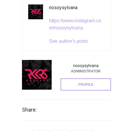
nosoysylvana
https://www.instagram.co
m/nosoysylvana
See author's posts
nosoysylvana
ADMINISTRATOR
PROFILE
Share: