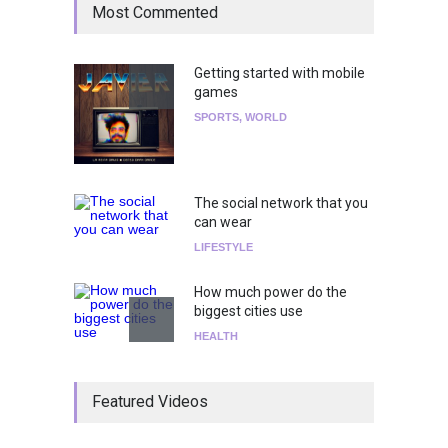
Most Commented
Getting started with mobile
games
SPORTS
,
WORLD
The social network that you
can wear
LIFESTYLE
How much power do the
biggest cities use
HEALTH
¡Consigue tus entradas para
Featured Videos
el show de Richie O'Farrill
jugando!
Tests