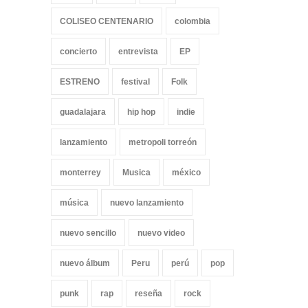
COLISEO CENTENARIO
colombia
concierto
entrevista
EP
ESTRENO
festival
Folk
guadalajara
hip hop
indie
lanzamiento
metropoli torreón
monterrey
Musica
méxico
música
nuevo lanzamiento
nuevo sencillo
nuevo video
nuevo álbum
Peru
perú
pop
punk
rap
reseña
rock