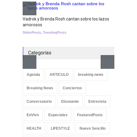
Nuclear fusion closer to
becoming a reality
Vadrok y Brenda Rosh cantan sobre los lazos
amorosos
SCIENCE
SliderPosts
,
TrendingPosts
Categorías
Aletya
cancio
Agenda
ARTICULO
breaking news
SliderPo
Breaking News
Conciertos
Conversatorio
Disonante
Entrevista
EnVivo
Especiales
FeaturedPosts
HEALTH
LIFESTYLE
Nuevo Sencillo