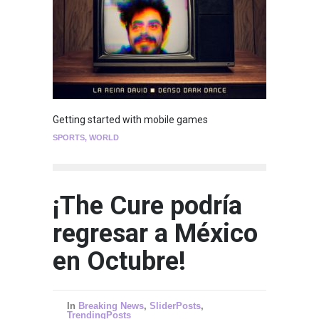
Getting started with mobile games
SPORTS
,
WORLD
¡The Cure podría
regresar a México
en Octubre!
In
Breaking News
,
SliderPosts
,
TrendingPosts