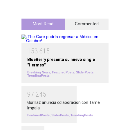
Most Read
Commented
1
5
3
6
1
5
BlueBerry presenta su nuevo single
"Hermes"
Breaking News
,
FeaturedPosts
,
SliderPosts
,
TrendingPosts
9
7
2
4
5
Gorillaz anuncia colaboración con Tame
Impala.
FeaturedPosts
,
SliderPosts
,
TrendingPosts