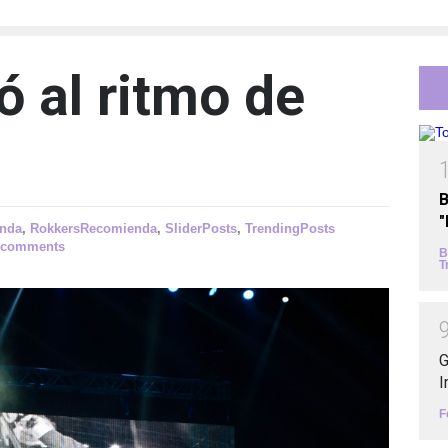
ó al ritmo de
B
nda
,
RokkersRecomienda
,
SliderPosts
,
TrendingPosts
 comments
B
T
G
I
F