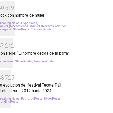
4
0
6
1
9
ock con nombre de mujer
reaking News
,
Especiales
,
okkersRecomienda
,
RokkersRecomienda
,
Sin
ategoría
,
SliderPosts
,
TrendingPosts
3
7
2
4
2
on Pepe: “El hombre detrás de la barra”
speciales
,
SliderPosts
,
TrendingPosts
3
3
7
2
5
a evolución del festival Tecate Pa'l
orte: desde 2012 hasta 2024
reaking News
,
FeaturedPosts
,
SliderPosts
,
rendingPosts