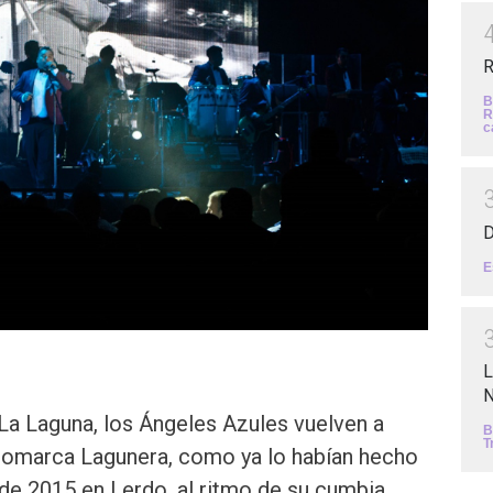
R
B
R
c
D
E
L
N
La Laguna, los Ángeles Azules vuelven a
B
T
a Comarca Lagunera, como ya lo habían hecho
de 2015 en Lerdo, al ritmo de su cumbia