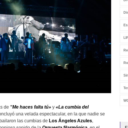
Br
Di
Es
LI
Re
Ro
Si
Te
W
as de
“Me haces falta tú»
y
«La cumbia del
ncluyó una velada espectacular, en la que nadie se
bailaron las cumbias de
Los Ángeles Azules
,
E
monioso sonido de la
Orquesta filarmónica
, en el