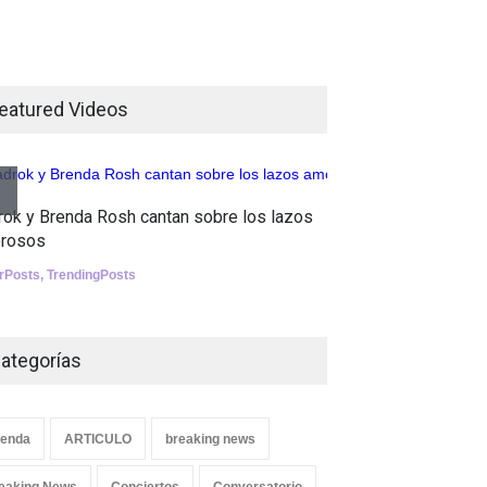
¡Consigue tus entradas para
el show de Richie O'Farrill
jugando!
eatured Videos
Tests
Nuclear fusion closer to
becoming a reality
Aletya mue
rok y Brenda Rosh cantan sobre los lazos
canciones 
SCIENCE
rosos
SliderPosts
,
erPosts
,
TrendingPosts
ategorías
enda
ARTICULO
breaking news