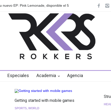
 anuncian su gira internacional "Fuga Tour
Playlist Dale Mixx 2
en el festival
Especiales
Academia
Agencia
Str
Getting started with mobile games
HEA
SPORTS
,
WORLD