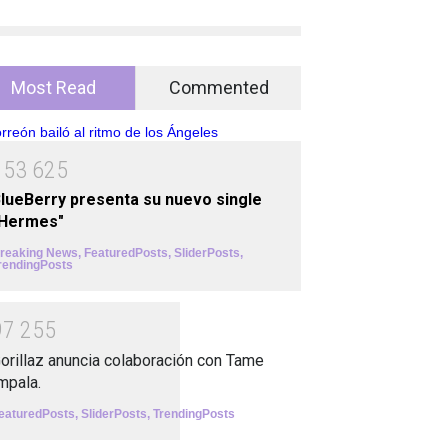
Most Read
Commented
1
5
3
6
2
5
lueBerry presenta su nuevo single
"Hermes"
reaking News
,
FeaturedPosts
,
SliderPosts
,
rendingPosts
9
7
2
5
5
orillaz anuncia colaboración con Tame
mpala.
eaturedPosts
,
SliderPosts
,
TrendingPosts