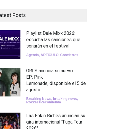
atest Posts
Playlist Dale Mixx 2026:
escucha las canciones que
sonarán en el festival
Agenda
,
ARTICULO
,
Conciertos
GRLS anuncia su nuevo
EP: Pink
Lemonade, disponible el 5 de
agosto
Breaking News
,
breaking news
,
RokkersRecomienda
Las Fokin Biches anuncian su
gira internacional "Fuga Tour
2026"