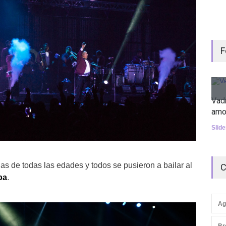
F
Vad
amo
Slid
nas de todas las edades y todos se pusieron a bailar al
C
pa
.
Ag