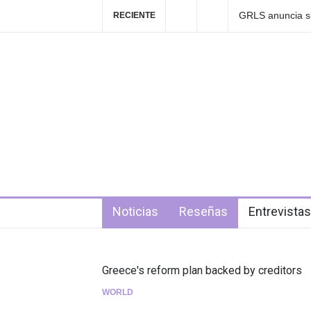
Las Fokin Biches
RECIENTE
2026"
5 days ago
Noticias
Reseñas
Entrevistas
Greece's reform plan backed by creditors
WORLD