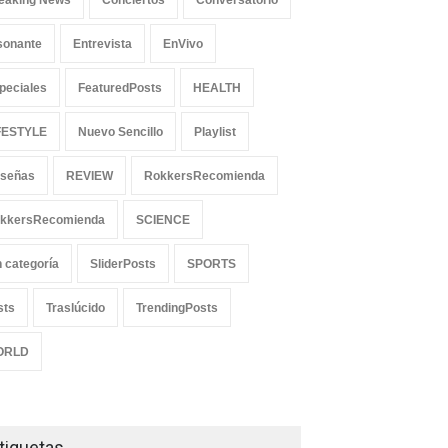
eaking News
Conciertos
Conversatorio
sonante
Entrevista
EnVivo
peciales
FeaturedPosts
HEALTH
FESTYLE
Nuevo Sencillo
Playlist
señas
REVIEW
RokkersRecomienda
kkersRecomienda
SCIENCE
n categoría
SliderPosts
SPORTS
sts
Traslúcido
TrendingPosts
ORLD
tiquetas