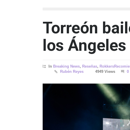
Torreón bail
los Ángeles
In
Breaking News
,
Reseñas
,
RokkersRecomie
Rubén Reyes
4949 Views
0