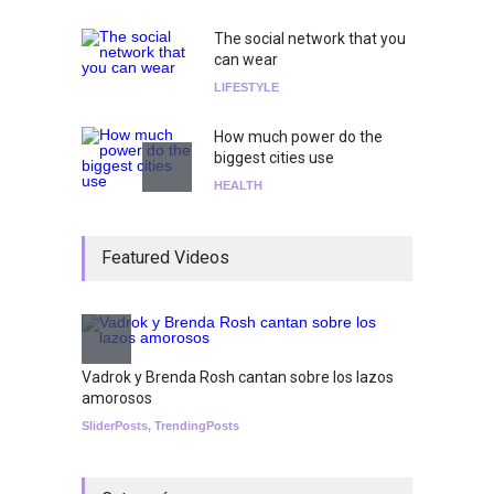
The social network that you
can wear
LIFESTYLE
How much power do the
biggest cities use
HEALTH
¡Consigue tus entradas para
Featured Videos
el show de Richie O'Farrill
jugando!
Tests
Nuclear fusion closer to
becoming a reality
Vadrok y Brenda Rosh cantan sobre los lazos
amorosos
SCIENCE
SliderPosts
,
TrendingPosts