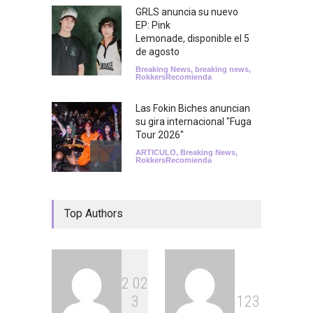
GRLS anuncia su nuevo
EP: Pink
Lemonade, disponible el 5
de agosto
Breaking News
,
breaking news
,
RokkersRecomienda
Las Fokin Biches anuncian
su gira internacional "Fuga
Tour 2026"
ARTICULO
,
Breaking News
,
RokkersRecomienda
Escucha "Pogo Rodeo" lo
Top Authors
nuevo de Psychedelic Porn
Crumpets
Agenda
,
breaking news
,
Breaking News
,
Conciertos
,
FeaturedPosts
,
RokkersRecomienda
,
Sin
categoría
2
0
2
3
1
2
3
Peces Raros anuncia show