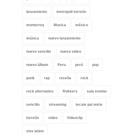
lanzamiento
metropoli torreón
monterrey
Musica
méxico
música
nuevo lanzamiento
nuevo sencillo
nuevo video
nuevo álbum
Peru
perú
pop
punk
rap
reseña
rock
rock alternativo
Rokkers
sala estelar
sencillo
streaming
tecate pal norte
torreón
video
Videoclip
vive latino