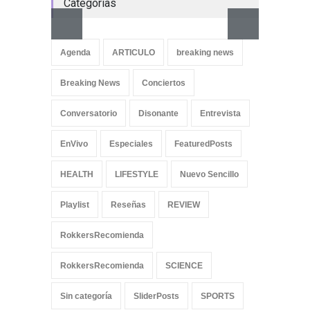
Categorías
Aletya
cancio
Agenda
ARTICULO
breaking news
SliderPo
Breaking News
Conciertos
Conversatorio
Disonante
Entrevista
EnVivo
Especiales
FeaturedPosts
HEALTH
LIFESTYLE
Nuevo Sencillo
Playlist
Reseñas
REVIEW
RokkersRecomienda
RokkersRecomienda
SCIENCE
Sin categoría
SliderPosts
SPORTS