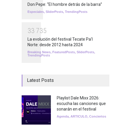
Don Pepe: “El hombre detrás de la barra”
Especiales
,
SliderPosts
,
TrendingPosts
3
3
7
3
5
La evolución del festival Tecate Pa'l
Norte: desde 2012 hasta 2024
Breaking News
,
FeaturedPosts
,
SliderPosts
,
TrendingPosts
Latest Posts
Playlist Dale Mixx 2026:
escucha las canciones que
sonarán en el festival
Agenda
,
ARTICULO
,
Conciertos