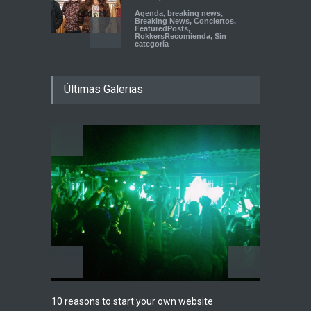
Agenda
,
breaking news
,
Breaking News
,
Conciertos
,
FeaturedPosts
,
RokkersRecomienda
,
Sin
categoría
Peces Raros anuncia show
Últimas Galerias
en el Auditorio BB de la
Ciudad de México
Agenda
,
ARTICULO
,
Breaking
News
,
breaking news
,
Conciertos
,
RokkersRecomienda
Playlist Dale Mixx 2026:
escucha las canciones que
sonarán en el festival
Agenda
,
ARTICULO
,
Conciertos
Highli
10 reasons to start your own website