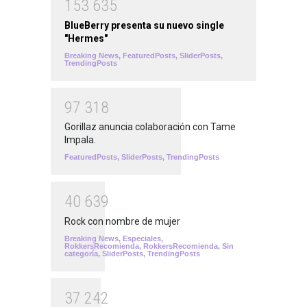
1
5
3
6
3
5
BlueBerry presenta su nuevo single
"Hermes"
Breaking News
,
FeaturedPosts
,
SliderPosts
,
TrendingPosts
9
7
3
1
8
Gorillaz anuncia colaboración con Tame
Impala.
FeaturedPosts
,
SliderPosts
,
TrendingPosts
4
0
6
3
9
Rock con nombre de mujer
Breaking News
,
Especiales
,
RokkersRecomienda
,
RokkersRecomienda
,
Sin
categoría
,
SliderPosts
,
TrendingPosts
3
7
2
4
2