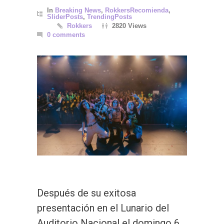
In
Breaking News
,
RokkersRecomienda
,
SliderPosts
,
TrendingPosts
Rokkers
2820 Views
0 comments
Después de su exitosa
presentación en el Lunario del
Auditorio Nacional el domingo 6