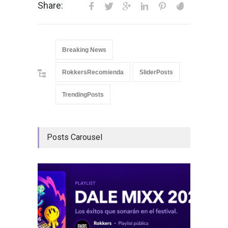
Share:
Breaking News
RokkersRecomienda
SliderPosts
TrendingPosts
Posts Carousel
GRLS a
Lemona
Breakin