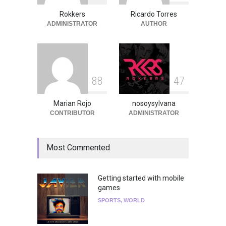
en el Auditorio BB de la
Ciudad de México
Rokkers
Ricardo Torres
ADMINISTRATOR
AUTHOR
Agenda
,
ARTICULO
,
Breaking
News
,
breaking news
,
Conciertos
,
RokkersRecomienda
8
8
4
7
Marian Rojo
nosoysylvana
CONTRIBUTOR
ADMINISTRATOR
Most Commented
Getting started with mobile
games
SPORTS
,
WORLD