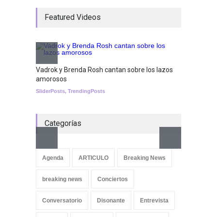
jugando!
Featured Videos
Tests
Nuclear fusion closer to
becoming a reality
SCIENCE
Vadrok y Brenda Rosh cantan sobre los lazos
amorosos
SliderPosts
,
TrendingPosts
Categorías
Aletya
cancio
Agenda
ARTICULO
Breaking News
SliderPo
breaking news
Conciertos
Conversatorio
Disonante
Entrevista