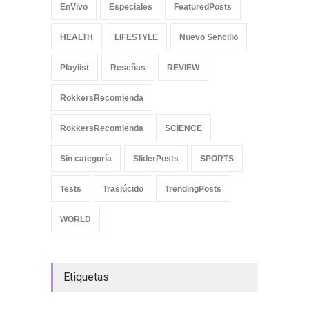
EnVivo
Especiales
FeaturedPosts
HEALTH
LIFESTYLE
Nuevo Sencillo
Playlist
Reseñas
REVIEW
RokkersRecomienda
RokkersRecomienda
SCIENCE
Sin categoría
SliderPosts
SPORTS
Tests
Traslúcido
TrendingPosts
WORLD
Etiquetas