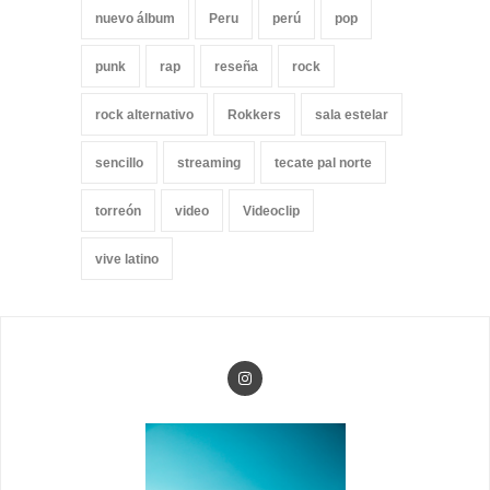
nuevo álbum
Peru
perú
pop
punk
rap
reseña
rock
rock alternativo
Rokkers
sala estelar
sencillo
streaming
tecate pal norte
torreón
video
Videoclip
vive latino