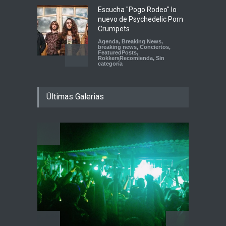
Escucha "Pogo Rodeo" lo
nuevo de Psychedelic Porn
Crumpets
Agenda
,
Breaking News
,
breaking news
,
Conciertos
,
FeaturedPosts
,
RokkersRecomienda
,
Sin
categoría
Peces Raros anuncia show
Últimas Galerias
en el Auditorio BB de la
Ciudad de México
Agenda
,
ARTICULO
,
Breaking
News
,
breaking news
,
Conciertos
,
RokkersRecomienda
Playlist Dale Mixx 2026:
escucha las canciones que
sonarán en el festival
Agenda
,
ARTICULO
,
Conciertos