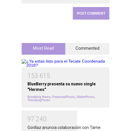
Most Read
Commented
1
5
3
6
1
5
BlueBerry presenta su nuevo single
"Hermes"
Breaking News
,
FeaturedPosts
,
SliderPosts
,
TrendingPosts
9
7
2
4
0
Gorillaz anuncia colaboración con Tame