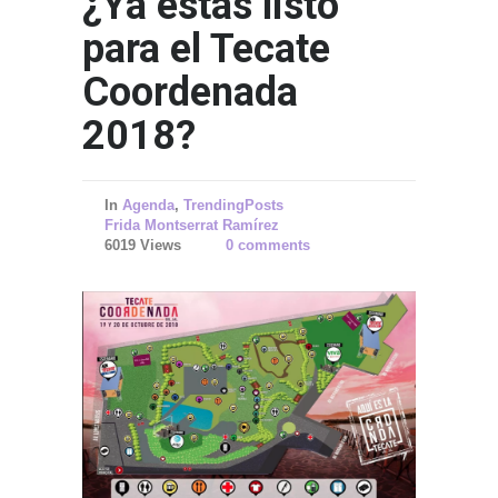
¿Ya estas listo
para el Tecate
Coordenada
2018?
In
Agenda
,
TrendingPosts
Frida Montserrat Ramírez
6019 Views
0 comments