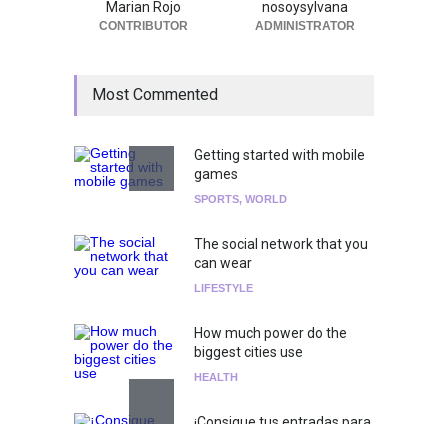
Marian Rojo
nosoysylvana
CONTRIBUTOR
ADMINISTRATOR
Most Commented
Getting started with mobile
games
SPORTS
,
WORLD
The social network that you
can wear
LIFESTYLE
How much power do the
biggest cities use
HEALTH
¡Consigue tus entradas para
el show de Richie O'Farrill