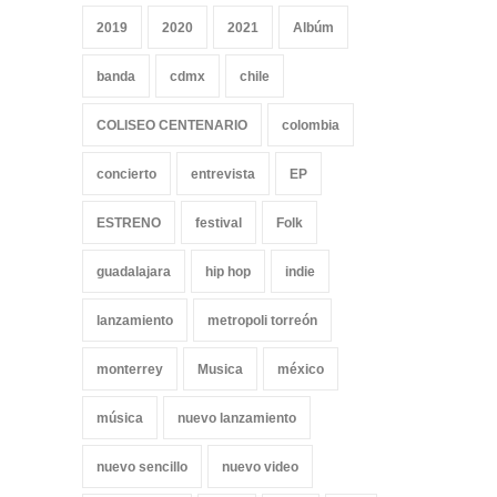
2019
2020
2021
Albúm
banda
cdmx
chile
COLISEO CENTENARIO
colombia
concierto
entrevista
EP
ESTRENO
festival
Folk
guadalajara
hip hop
indie
lanzamiento
metropoli torreón
monterrey
Musica
méxico
música
nuevo lanzamiento
nuevo sencillo
nuevo video