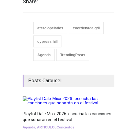
Share:
aterciopelados
coordenada gdl
cypress hill
Agenda
TrendingPosts
Posts Carousel
Playlist Dale Mixx 2026: escucha las canciones
GRLS a
que sonarán en el festival
Lemona
Agenda
,
ARTICULO
,
Conciertos
Breakin