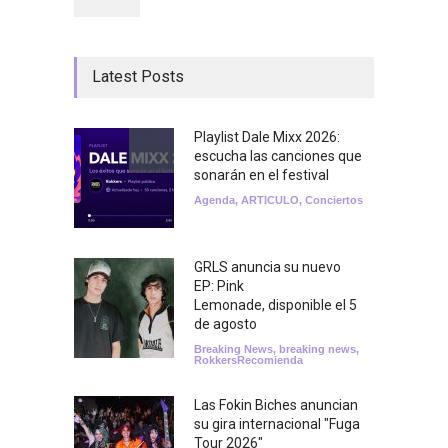
Latest Posts
Playlist Dale Mixx 2026:
escucha las canciones que
sonarán en el festival
Agenda
,
ARTICULO
,
Conciertos
GRLS anuncia su nuevo
EP: Pink
Lemonade, disponible el 5
de agosto
Breaking News
,
breaking news
,
RokkersRecomienda
Las Fokin Biches anuncian
su gira internacional "Fuga
Tour 2026"