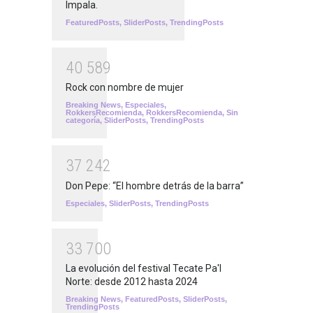
Impala.
FeaturedPosts
,
SliderPosts
,
TrendingPosts
4
0
5
8
9
Rock con nombre de mujer
Breaking News
,
Especiales
,
RokkersRecomienda
,
RokkersRecomienda
,
Sin
categoría
,
SliderPosts
,
TrendingPosts
3
7
2
4
2
Don Pepe: “El hombre detrás de la barra”
Especiales
,
SliderPosts
,
TrendingPosts
3
3
7
0
0
La evolución del festival Tecate Pa'l
Norte: desde 2012 hasta 2024
Breaking News
,
FeaturedPosts
,
SliderPosts
,
TrendingPosts