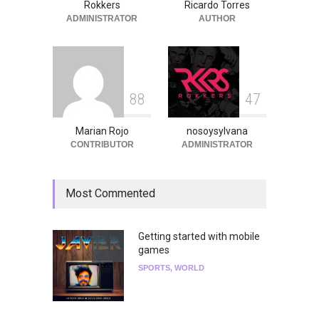
ADMINISTRATOR
AUTHOR
Agenda
,
ARTICULO
,
breaking
news
,
Breaking News
,
Conciertos
,
RokkersRecomienda
8
8
4
7
Marian Rojo
nosoysylvana
CONTRIBUTOR
ADMINISTRATOR
Most Commented
Getting started with mobile
games
SPORTS
,
WORLD