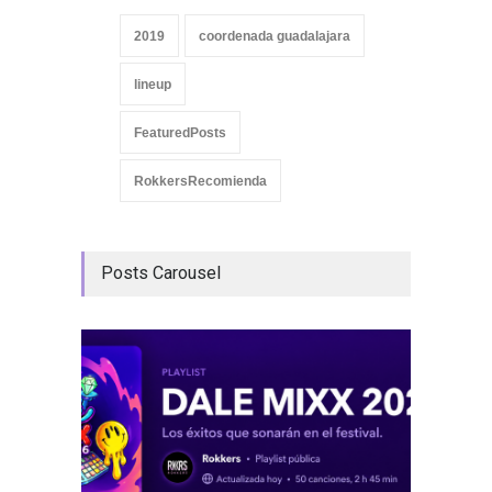
2019
coordenada guadalajara
lineup
FeaturedPosts
RokkersRecomienda
Posts Carousel
GRLS a
Lemona
Breakin