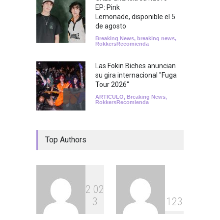
EP: Pink
Lemonade, disponible el 5
de agosto
Breaking News
,
breaking news
,
RokkersRecomienda
Las Fokin Biches anuncian
su gira internacional "Fuga
Tour 2026"
ARTICULO
,
Breaking News
,
RokkersRecomienda
Escucha "Pogo Rodeo" lo
Top Authors
nuevo de Psychedelic Porn
Crumpets
Agenda
,
Breaking News
,
breaking news
,
Conciertos
,
FeaturedPosts
,
RokkersRecomienda
,
Sin
categoría
2
0
2
3
1
2
3
Peces Raros anuncia show
en el Auditorio BB de la
Ciudad de México
Rokkers
Ricardo Torres