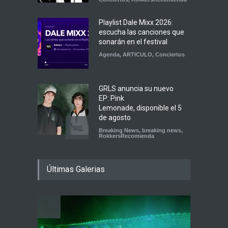
Playlist Dale Mixx 2026:
escucha las canciones que
sonarán en el festival
Agenda
,
ARTICULO
,
Conciertos
GRLS anuncia su nuevo
EP: Pink
Lemonade, disponible el 5
de agosto
Breaking News
,
breaking news
,
RokkersRecomienda
Las Fokin Biches anuncian
su gira internacional "Fuga
Últimas Galerias
Tour 2026"
ARTICULO
,
Breaking News
,
RokkersRecomienda
Escucha "Pogo Rodeo" lo