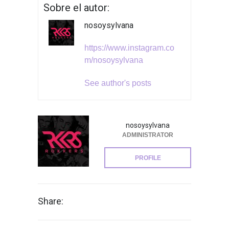
Sobre el autor:
nosoysylvana
https://www.instagram.co
m/nosoysylvana
See author's posts
nosoysylvana
ADMINISTRATOR
PROFILE
Share: