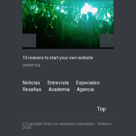
nuevo de Psychedelic Porn
Crumpets
Agenda
,
Breaking News
,
breaking news
,
Conciertos
,
FeaturedPosts
,
RokkersRecomienda
,
Sin
categoría
Highli
10 reasons to start your own website
WORLD
LIFESTYLE
Noticias
Entrevista
Especiales
Reseñas
Academia
Agencia
Top
© Copyright Todos los derechos reservados - Rokkers
2026