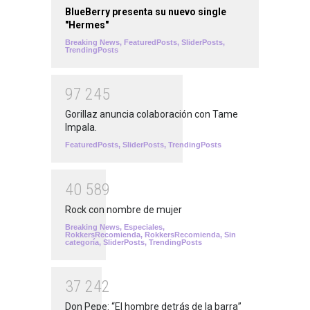
BlueBerry presenta su nuevo single
"Hermes"
Breaking News
,
FeaturedPosts
,
SliderPosts
,
TrendingPosts
9
7
2
4
5
Gorillaz anuncia colaboración con Tame
Impala.
FeaturedPosts
,
SliderPosts
,
TrendingPosts
4
0
5
8
9
Rock con nombre de mujer
Breaking News
,
Especiales
,
RokkersRecomienda
,
RokkersRecomienda
,
Sin
categoría
,
SliderPosts
,
TrendingPosts
3
7
2
4
2
Don Pepe: “El hombre detrás de la barra”