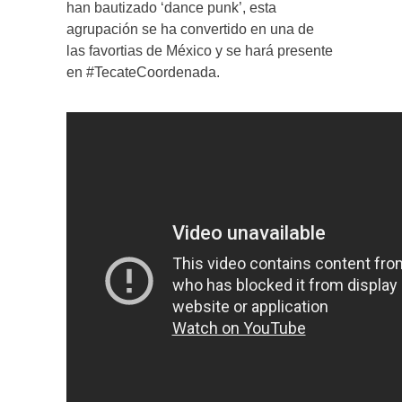
han bautizado ‘dance punk’, esta
agrupación se ha convertido en una de
las favortias de México y se hará presente
en #TecateCoordenada.