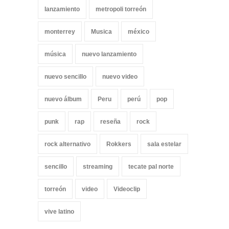
lanzamiento
metropoli torreón
monterrey
Musica
méxico
música
nuevo lanzamiento
nuevo sencillo
nuevo video
nuevo álbum
Peru
perú
pop
punk
rap
reseña
rock
rock alternativo
Rokkers
sala estelar
sencillo
streaming
tecate pal norte
torreón
video
Videoclip
vive latino