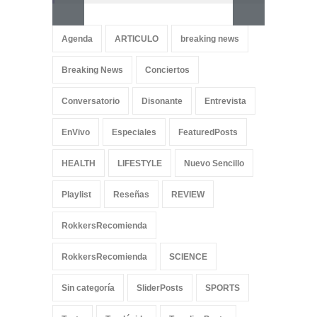
Aletya
cancio
Agenda
ARTICULO
breaking news
SliderPo
Breaking News
Conciertos
Conversatorio
Disonante
Entrevista
EnVivo
Especiales
FeaturedPosts
HEALTH
LIFESTYLE
Nuevo Sencillo
Playlist
Reseñas
REVIEW
RokkersRecomienda
RokkersRecomienda
SCIENCE
Sin categoría
SliderPosts
SPORTS
Tests
Traslúcido
TrendingPosts