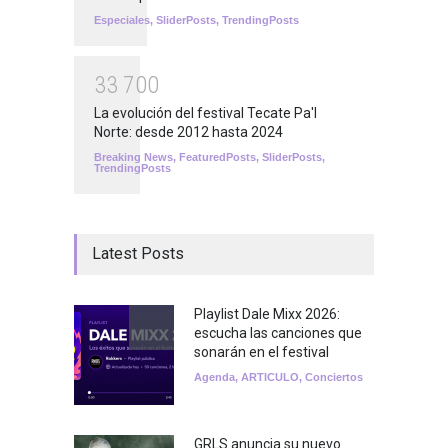
Especiales
,
SliderPosts
,
TrendingPosts
3
3
7
0
0
La evolución del festival Tecate Pa'l
Norte: desde 2012 hasta 2024
Breaking News
,
FeaturedPosts
,
SliderPosts
,
TrendingPosts
Latest Posts
Playlist Dale Mixx 2026:
escucha las canciones que
sonarán en el festival
Agenda
,
ARTICULO
,
Conciertos
GRLS anuncia su nuevo