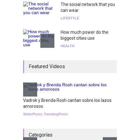
The social network that you
can wear
LIFESTYLE
How much power do the
biggest cities use
HEALTH
¡Consigue tus entradas para
Featured Videos
el show de Richie O'Farrill
jugando!
Tests
Nuclear fusion closer to
becoming a reality
Vadrok y Brenda Rosh cantan sobre los lazos
amorosos
SCIENCE
SliderPosts
,
TrendingPosts
Categorías