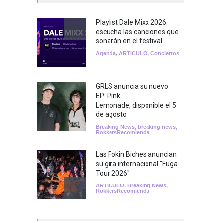
Playlist Dale Mixx 2026:
escucha las canciones que
sonarán en el festival
Agenda
,
ARTICULO
,
Conciertos
GRLS anuncia su nuevo
EP: Pink
Lemonade, disponible el 5
de agosto
Breaking News
,
breaking news
,
RokkersRecomienda
Las Fokin Biches anuncian
su gira internacional "Fuga
Tour 2026"
ARTICULO
,
Breaking News
,
RokkersRecomienda
Escucha "Pogo Rodeo" lo