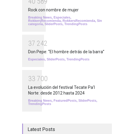
4
0
5
8
9
Rock con nombre de mujer
Breaking News
,
Especiales
,
RokkersRecomienda
,
RokkersRecomienda
,
Sin
categoría
,
SliderPosts
,
TrendingPosts
3
7
2
4
2
Don Pepe: “El hombre detrás de la barra”
Especiales
,
SliderPosts
,
TrendingPosts
3
3
7
0
0
La evolución del festival Tecate Pa'l
Norte: desde 2012 hasta 2024
Breaking News
,
FeaturedPosts
,
SliderPosts
,
TrendingPosts
Latest Posts