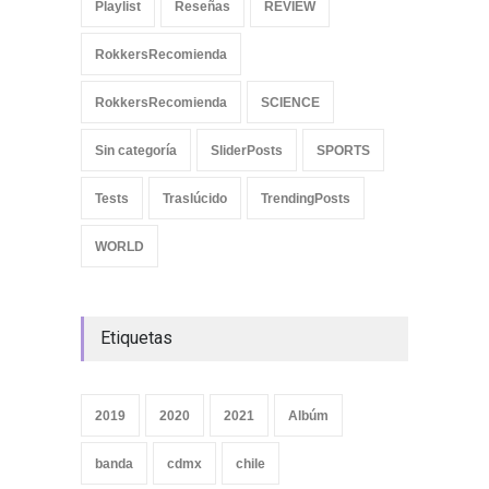
Playlist
Reseñas
REVIEW
RokkersRecomienda
RokkersRecomienda
SCIENCE
Sin categoría
SliderPosts
SPORTS
Tests
Traslúcido
TrendingPosts
WORLD
Etiquetas
2019
2020
2021
Albúm
banda
cdmx
chile