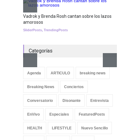
Nuclear fusion closer to
becoming a reality
Vadrok y Brenda Rosh cantan sobre los lazos
amorosos
SCIENCE
SliderPosts
,
TrendingPosts
Categorías
Aletya
cancio
Agenda
ARTICULO
breaking news
SliderPo
Breaking News
Conciertos
Conversatorio
Disonante
Entrevista
EnVivo
Especiales
FeaturedPosts
HEALTH
LIFESTYLE
Nuevo Sencillo