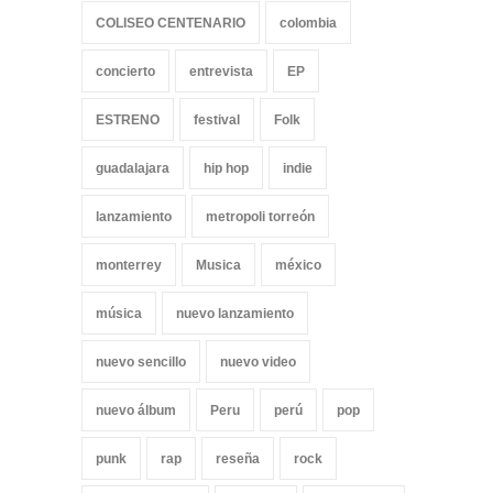
COLISEO CENTENARIO
colombia
concierto
entrevista
EP
ESTRENO
festival
Folk
guadalajara
hip hop
indie
lanzamiento
metropoli torreón
monterrey
Musica
méxico
música
nuevo lanzamiento
nuevo sencillo
nuevo video
nuevo álbum
Peru
perú
pop
punk
rap
reseña
rock