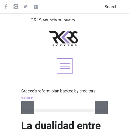
 su nuevo
Las Fokin Biches anuncian
Playlist Dale Mixx 202
su gira internacional "Fuga
escucha las cancione
ponible el 5
Tour 2026"
sonarán en el festival
Greece's reform plan backed by creditors
WORLD
La dualidad entre