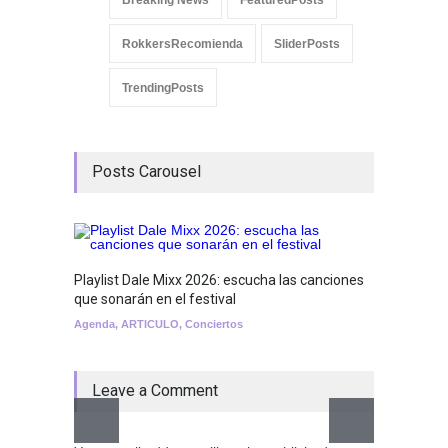
RokkersRecomienda
SliderPosts
TrendingPosts
Posts Carousel
Playlist Dale Mixx 2026: escucha las canciones
GRLS a
que sonarán en el festival
Lemona
Agenda
,
ARTICULO
,
Conciertos
Breakin
Leave a Comment