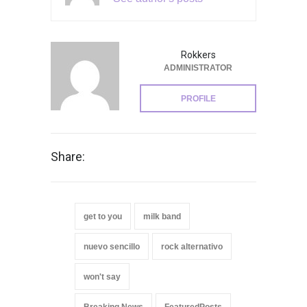
Rokkers
ADMINISTRATOR
PROFILE
Share:
get to you
milk band
nuevo sencillo
rock alternativo
won't say
Breaking News
FeaturedPosts