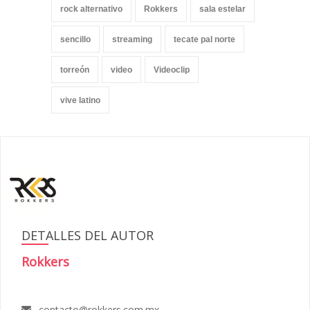
rock alternativo
Rokkers
sala estelar
sencillo
streaming
tecate pal norte
torreón
video
Videoclip
vive latino
DETALLES DEL AUTOR
Rokkers
contacto@rokkers.com.mx