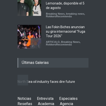
Lemonade, disponible el 5
de agosto
Breaking News
,
breaking news
,
RokkersRecomienda
Las Fokin Biches anuncian
su gira internacional "Fuga
Tour 2026"
ARTICULO
,
Breaking News
,
RokkersRecomienda
Escucha "Pogo Rodeo" lo
Últimas Galerias
nuevo de Psychedelic Porn
Crumpets
Agenda
,
breaking news
,
Breaking News
,
Conciertos
,
FeaturedPosts
,
RokkersRecomienda
,
Sin
North Sea oil industry faces dire future
categoría
10 rea
LIFEST
Peces Raros anuncia show
Noticias
Entrevista
en el Auditorio BB de la
Especiales
Ciudad de México
Reseñas
Academia
Agencia