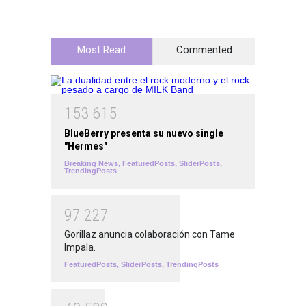
Most Read
Commented
1
5
3
6
1
5
BlueBerry presenta su nuevo single
"Hermes"
Breaking News
,
FeaturedPosts
,
SliderPosts
,
TrendingPosts
9
7
2
2
7
Gorillaz anuncia colaboración con Tame
Impala.
FeaturedPosts
,
SliderPosts
,
TrendingPosts