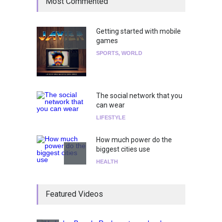
Most Commented
Getting started with mobile
games
SPORTS
,
WORLD
The social network that you
can wear
LIFESTYLE
How much power do the
biggest cities use
HEALTH
¡Consigue tus entradas para
Featured Videos
el show de Richie O'Farrill
jugando!
Tests