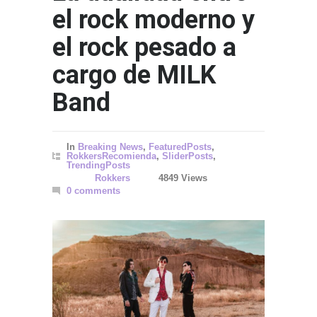
el rock moderno y
el rock pesado a
cargo de MILK
Band
Gettin
SPORT
In
Breaking News
,
FeaturedPosts
,
RokkersRecomienda
,
SliderPosts
,
TrendingPosts
Rokkers
4849 Views
0 comments