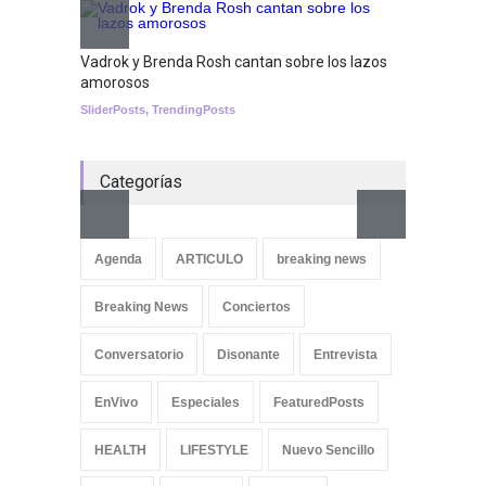
Nuclear fusion closer to
becoming a reality
Vadrok y Brenda Rosh cantan sobre los lazos
amorosos
SCIENCE
SliderPosts
,
TrendingPosts
Categorías
Aletya
cancio
Agenda
ARTICULO
breaking news
SliderPo
Breaking News
Conciertos
Conversatorio
Disonante
Entrevista
EnVivo
Especiales
FeaturedPosts
HEALTH
LIFESTYLE
Nuevo Sencillo