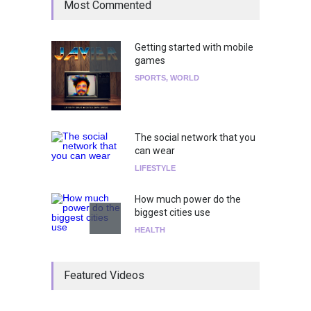
Most Commented
Getting started with mobile
games
SPORTS
,
WORLD
The social network that you
can wear
LIFESTYLE
How much power do the
biggest cities use
HEALTH
¡Consigue tus entradas para
Featured Videos
el show de Richie O'Farrill
jugando!
Tests