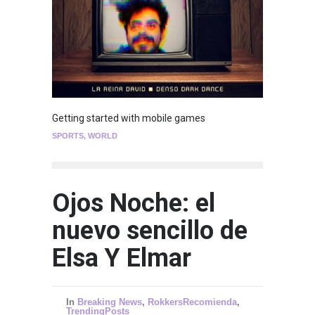
Getting started with mobile games
SPORTS
,
WORLD
Ojos Noche: el
nuevo sencillo de
Elsa Y Elmar
In
Breaking News
,
RokkersRecomienda
,
TrendingPosts