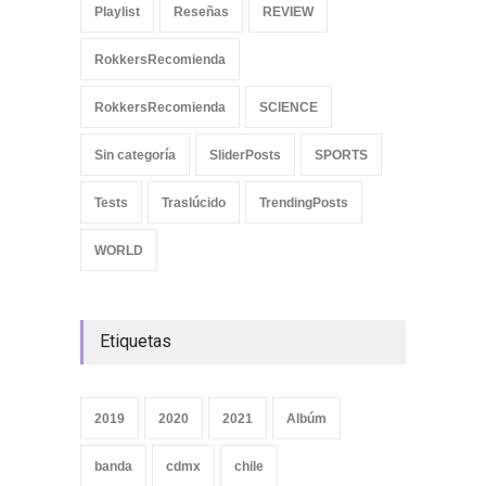
Playlist
Reseñas
REVIEW
RokkersRecomienda
RokkersRecomienda
SCIENCE
Sin categoría
SliderPosts
SPORTS
Tests
Traslúcido
TrendingPosts
WORLD
Etiquetas
2019
2020
2021
Albúm
banda
cdmx
chile