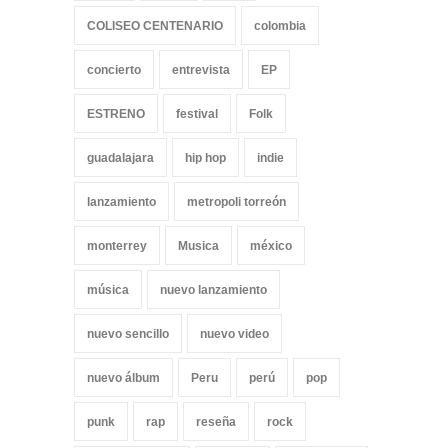
COLISEO CENTENARIO
colombia
concierto
entrevista
EP
ESTRENO
festival
Folk
guadalajara
hip hop
indie
lanzamiento
metropoli torreón
monterrey
Musica
méxico
música
nuevo lanzamiento
nuevo sencillo
nuevo video
nuevo álbum
Peru
perú
pop
punk
rap
reseña
rock