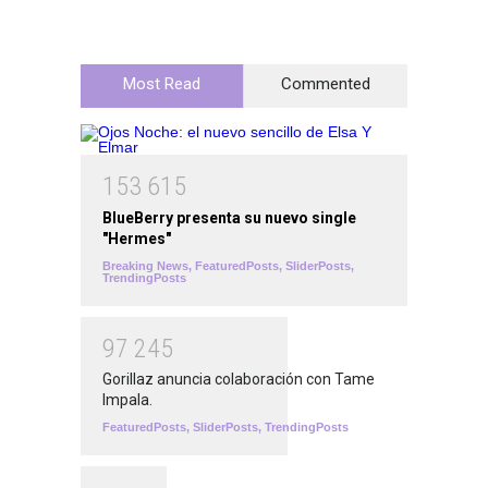
Most Read
Commented
1
5
3
6
1
5
BlueBerry presenta su nuevo single
"Hermes"
Breaking News
,
FeaturedPosts
,
SliderPosts
,
TrendingPosts
9
7
2
4
5
Gorillaz anuncia colaboración con Tame
Impala.
FeaturedPosts
,
SliderPosts
,
TrendingPosts