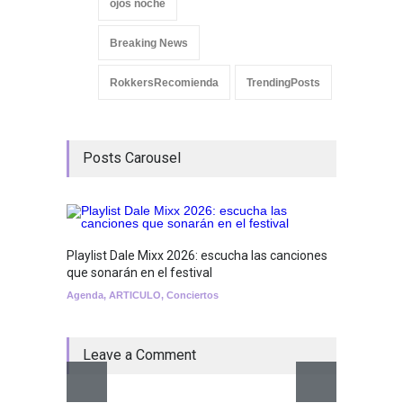
ojos noche
Breaking News
RokkersRecomienda
TrendingPosts
Posts Carousel
Playlist Dale Mixx 2026: escucha las canciones
GRLS a
que sonarán en el festival
Lemona
Agenda
,
ARTICULO
,
Conciertos
Breakin
Leave a Comment