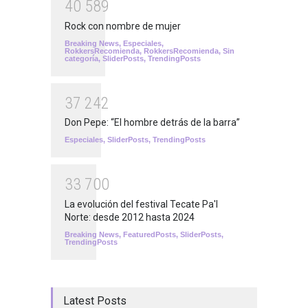
4
0
5
8
9
Rock con nombre de mujer
Breaking News
,
Especiales
,
RokkersRecomienda
,
RokkersRecomienda
,
Sin
categoría
,
SliderPosts
,
TrendingPosts
3
7
2
4
2
Don Pepe: “El hombre detrás de la barra”
Especiales
,
SliderPosts
,
TrendingPosts
3
3
7
0
0
La evolución del festival Tecate Pa'l
Norte: desde 2012 hasta 2024
Breaking News
,
FeaturedPosts
,
SliderPosts
,
TrendingPosts
Latest Posts