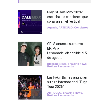
Playlist Dale Mixx 2026:
escucha las canciones que
sonarán en el festival
Agenda
,
ARTICULO
,
Conciertos
GRLS anuncia su nuevo
EP: Pink
Lemonade, disponible el 5
de agosto
Breaking News
,
breaking news
,
RokkersRecomienda
Las Fokin Biches anuncian
su gira internacional "Fuga
Tour 2026"
ARTICULO
,
Breaking News
,
RokkersRecomienda
Escucha "Pogo Rodeo" lo