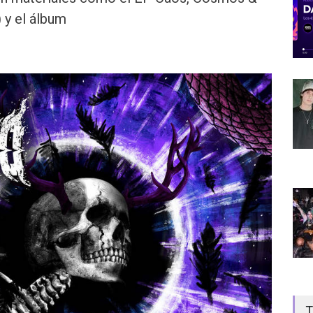
 y el álbum
T