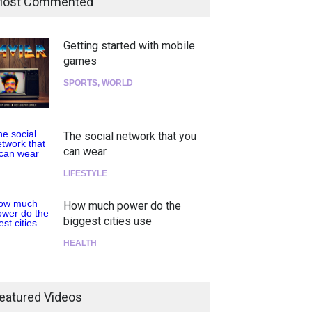
ost Commented
Getting started with mobile
games
SPORTS
,
WORLD
The social network that you
can wear
LIFESTYLE
How much power do the
biggest cities use
HEALTH
¡Consigue tus entradas para
el show de Richie O'Farrill
eatured Videos
jugando!