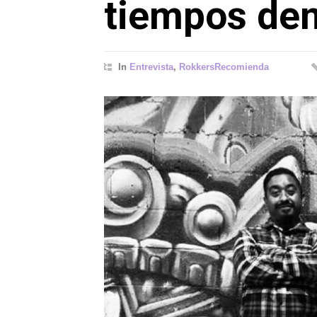
tiempos de
In
Entrevista
,
RokkersRecomienda