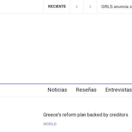
GRLS anuncia su nuevo EP: Pink Lemonade
RECIENTE
de agosto
6 days ago
Noticias
Reseñas
Entrevistas
Greece's reform plan backed by creditors
WORLD