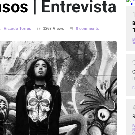
nsos
| Entrevista
B
Ricardo Torres
1267 Views
0 comments
B
T
G
I
F
R
B
R
c