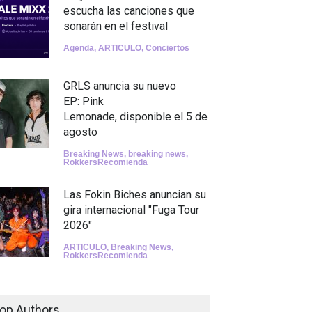
escucha las canciones que
sonarán en el festival
Agenda
,
ARTICULO
,
Conciertos
GRLS anuncia su nuevo
EP: Pink
Lemonade, disponible el 5 de
agosto
Breaking News
,
breaking news
,
RokkersRecomienda
Las Fokin Biches anuncian su
gira internacional "Fuga Tour
2026"
ARTICULO
,
Breaking News
,
RokkersRecomienda
Escucha "Pogo Rodeo" lo
nuevo de Psychedelic Porn
op Authors