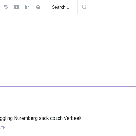
al "Fuga Tour
Playlist Dale Mixx 2026: escucha las canciones qu
en el festival
uggling Nuremberg sack coach Verbeek
LTH