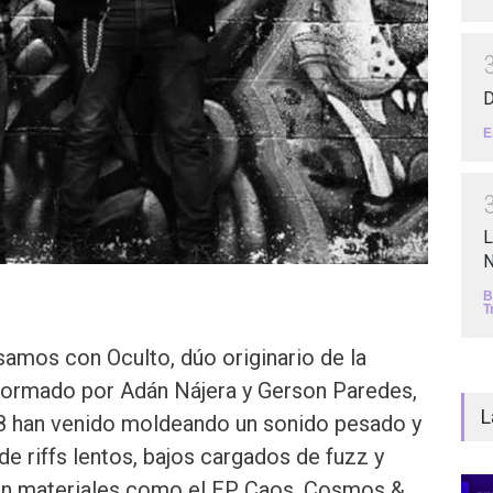
D
E
L
N
B
T
amos con Oculto, dúo originario de la
ormado por Adán Nájera y Gerson Paredes,
L
8 han venido moldeando un sonido pesado y
de riffs lentos, bajos cargados de fuzz y
on materiales como el EP Caos, Cosmos &