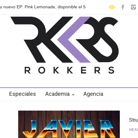
, disponible el 5
Las Fokin Biches anuncian su gira internacion
2026"
Especiales
Academia
Agencia
Str
HEA