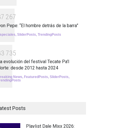
3
7
2
6
7
on Pepe: “El hombre detrás de la barra”
speciales
,
SliderPosts
,
TrendingPosts
3
3
7
3
5
a evolución del festival Tecate Pa'l
orte: desde 2012 hasta 2024
reaking News
,
FeaturedPosts
,
SliderPosts
,
rendingPosts
atest Posts
Playlist Dale Mixx 2026: