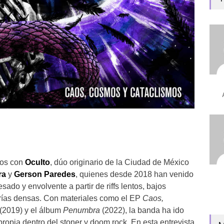
os con
Oculto
, dúo originario de la Ciudad de México
ra
y
Gerson Paredes
, quienes desde 2018 han venido
do y envolvente a partir de riffs lentos, bajos
erías densas. Con materiales como el EP
Caos,
(2019) y el álbum
Penumbra
(2022), la banda ha ido
ropia dentro del stoner y doom rock. En esta entrevista