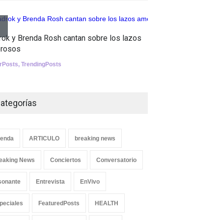
Tests
Aletya mue
Nuclear fusion closer to
rok y Brenda Rosh cantan sobre los lazos
canciones 
becoming a reality
rosos
SliderPosts
,
SCIENCE
erPosts
,
TrendingPosts
ategorías
enda
ARTICULO
breaking news
eaking News
Conciertos
Conversatorio
sonante
Entrevista
EnVivo
peciales
FeaturedPosts
HEALTH