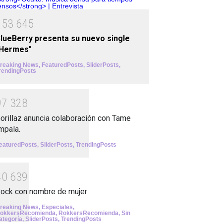
1
5
3
6
4
5
lueBerry presenta su nuevo single
"Hermes"
reaking News
,
FeaturedPosts
,
SliderPosts
,
rendingPosts
9
7
3
2
8
orillaz anuncia colaboración con Tame
mpala.
eaturedPosts
,
SliderPosts
,
TrendingPosts
4
0
6
3
9
ock con nombre de mujer
reaking News
,
Especiales
,
okkersRecomienda
,
RokkersRecomienda
,
Sin
ategoría
,
SliderPosts
,
TrendingPosts